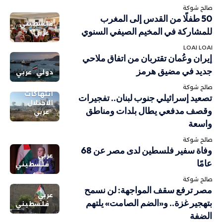
صالح شوكة
50 طفلًا من القدس إلى المغرب
فلسطيني
للمشاركة في المخيم الصيفي السنوي
عربي
LOAI LOAI
إيران وعُمان تقتربان من اتفاق ملاحي
جديد في مضيق هرمز
دولي
عربي
صالح شوكة
انتهاكات
تصعيد إسرائيلي جنوب لبنان.. تفجيرات
الاحتلال
وقصف مدفعي يطال بلدات ومناطق
عربي
واسعة
صالح شوكة
وفاة سفير فلسطين لدى مصر عن 68
عربي
عامًا
فلسطيني
صالح شوكة
مصر ترفع سقف المواجهة: لن نسمح
عربي
بتهجير غزة.. و«الضم الصامت» يلتهم
فلسطيني
الضفة