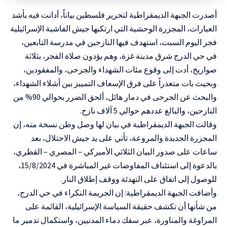
أصدرت الجبهة الديمقراطية لتحرير فلسطين بياناً، أدانت فيه بأشد
العبارات، المجزرة الوحشية التي ارتكبها جيش الفاشية الإسرائيلية
فجر اليوم السبت، استهدف فيها النازحين في مدرسة التابعين،
في حي الدرج شرق مدينة غزة، وهم يؤدون صلاة الفجر، بثلاثة
صواريخ، أدت إلى وقوع مئات الشهداء والجرحى، والمفقودين،
وبحيث بات متعذراً على فرق الإسعاف التمييز بين أشلاء الشهداء،
والبحث عن الجرحى في دمار هائل، ألحق الضرر بحوالي 90% من
النازحين، والبالغ عددهم حوالي 5 آلاف نازح.
وقالت الجبهة الديمقراطية في بيان لها وصل
وطن
نسخة منه، إن
المجزرة الجديدة والمروعة، تأتي على يد جيش الاحتلال، بعد
ساعات على صدور البيان الثلاثي الأميركي – المصري – القطري،
بالدعوة إلى استئناف المفاوضات غير المباشرة في 15/8/2024،
للوصول إلى اتفاق على التهدئة ووقف إطلاق النار.
وأضافت الجبهة الديمقراطية: إن الجريمة النكراء في حي الدرج،
من شأنها أن تكشف حقيقة السياسة الإسرائيلية، القائمة على
المراوغة والمناورة، عبر سفك دماء المدنيين، واستكمال تدمير ما