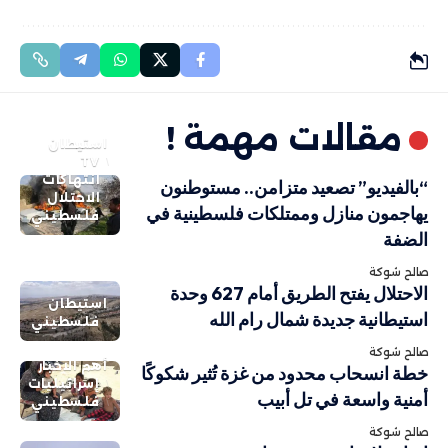
مقالات مهمة !
استيطان
TV
انتهاكات
“بالفيديو” تصعيد متزامن.. مستوطنون
الاحتلال
يهاجمون منازل وممتلكات فلسطينية في
فلسطيني
الضفة
صالح شوكة
الاحتلال يفتح الطريق أمام 627 وحدة
استيطان
استيطانية جديدة شمال رام الله
فلسطيني
صالح شوكة
أهم الاخبار
خطة انسحاب محدود من غزة تُثير شكوكًا
إسرائيليات
أمنية واسعة في تل أبيب
فلسطيني
صالح شوكة