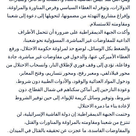
الدولارات، وتوفر له الغطاء السياسي وفرص المناورة والمراوغة،
وإفراغ مشاريع التهدئة من مضمونها، لتحويلها إلى دعوة إلى شعبنا
ومقاومته للاستسلام.
وأكدت الجبهة الديمقراطية على ضرورة أن تتحمل الأطراف
الداعية للمفاوضات غير المباشرة، المسؤولية نحو شعبنا،
والضغط بكل الوسائل، لوضع حد لمراوغة حكومة الاحتلال، ورفع
الغطاء الأميركي عنها، والدخول في مفاوضات غير مباشرة، جادة
وفاعلة، تؤدي إلى وقف فوري لإطلاق النار، وانسحاب الاحتلال من
محور فيلادلفي، ومعبر رفح، ومحور نتساريم، وفتح المعابر،
ودخول المواد الغذائية والوقود، والأدوات الطبية دون شروط،
وعودة النازحين إلى أماكن سكناهم في شمال القطاع، دون
شروط، وتوفير وسائل كريمة للإيواء، إلى حين توفير الشروط
لإعادة بناء ما دمره الاحتلال.
وختمت الجبهة الديمقراطية: إن دولة الفاشية الإسرائيلية، لن
تنتزع من شعبنا ومقاومته بالمراوغة والمناورات والقتل،
والمفاوضات الفاسدة، ما عجزت عن تحقيقه بالقتال في الميدان .