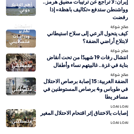
إيران: لا تراجع عن ترتيبات مضيق هرمز..
أهم الاخبار
وواشنطن ستدفع «تكاليف باهظة» إذا
دولي
رفضت
استيطان
صالح شوكة
تقارير
كيف يتحول الرعي إلى سلاح استيطاني
ودراسات
لابتلاع أراضي الضفة؟
فلسطيني
صالح شوكة
انتشال رفات 19 شهيدًا من تحت أنقاض
بناية في غزة.. غالبيتهم نساء وأطفال
فلسطيني
صالح شوكة
الضفة الغربية: 15 إصابة برصاص الاحتلال
في طوباس و4 برصاص المستوطنين في
فلسطيني
مسافر يطا
LOAI LOAI
إصابات بالاختناق إثر اقتحام الاحتلال المغير
فلسطيني
LOAI LOAI