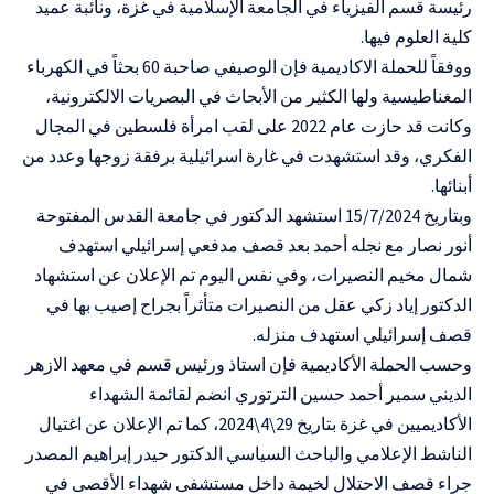
رئيسة قسم الفيزياء في الجامعة الإسلامية في غزة، ونائبة عميد
كلية العلوم فيها.
ووفقاً للحملة الاكاديمية فإن الوصيفي صاحبة 60 بحثاً في الكهرباء
المغناطيسية ولها الكثير من الأبحاث في البصريات الالكترونية،
وكانت قد حازت عام 2022 على لقب امرأة فلسطين في المجال
الفكري، وقد استشهدت في غارة اسرائيلية برفقة زوجھا وعدد من
أبنائها.
وبتاريخ 15/7/2024 استشهد الدكتور في جامعة القدس المفتوحة
أنور نصار مع نجله أحمد بعد قصف مدفعي إسرائيلي استهدف
شمال مخيم النصيرات، وفي نفس اليوم تم الإعلان عن استشهاد
الدكتور إياد زكي عقل من النصيرات متأثراً بجراح إصيب بها في
قصف إسرائيلي استهدف منزله.
وحسب الحملة الأكاديمية فإن استاذ ورئيس قسم في معهد الازهر
الديني سمير أحمد حسين الترتوري انضم لقائمة الشهداء
الأكاديميين في غزة بتاريخ 29\4\2024، كما تم الإعلان عن اغتيال
الناشط الإعلامي والباحث السياسي الدكتور حيدر إبراهيم المصدر
جراء قصف الاحتلال لخيمة داخل مستشفى شهداء الأقصى في