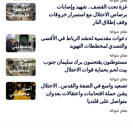
صالح شوكة
انتهاكات
غزة تحت القصف.. شهيد وإصابات
الاحتلال
برصاص الاحتلال مع استمرار خروقات
فلسطيني
وقف إطلاق النار
صالح شوكة
دعوات مقدسية لحشد الرباط في الأقصى
والتصدي لمخططات التهويد
فلسطيني
صالح شوكة
انتهاكات
مستوطنون يقتحمون برك سليمان جنوب
الاحتلال
بيت لحم بحماية قوات الاحتلال
فلسطيني
صالح شوكة
تصعيد واسع في الضفة والقدس.. الاحتلال
أسرى
يشن حملة اقتحامات واعتقالات بعدوان
فلسطيني
متواصل على قلنديا
صالح شوكة