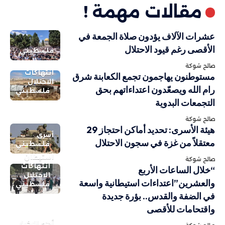
مقالات مهمة !
عشرات الآلاف يؤدون صلاة الجمعة في
الأقصى رغم قيود الاحتلال
فلسطيني
صالح شوكة
انتهاكات
مستوطنون يهاجمون تجمع الكعابنة شرق
الاحتلال
رام الله ويصعّدون اعتداءاتهم بحق
فلسطيني
التجمعات البدوية
صالح شوكة
هيئة الأسرى: تحديد أماكن احتجاز 29
أسرى
معتقلاً من غزة في سجون الاحتلال
فلسطيني
استيطان
صالح شوكة
انتهاكات
“خلال الساعات الأربع
الاحتلال
والعشرين”اعتداءات استيطانية واسعة
فلسطيني
في الضفة والقدس.. بؤرة جديدة
واقتحامات للأقصى
أهم الاخبار