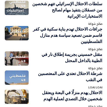
فلسطيني
سلطات الاحتلال الإسرائيلي تتهم شخصين
48
من عسقلان بتنفيذ مهام لصالح
إسرائيليات
الاستخبارات الإيرانية
صالح شوكة
جرافات الاحتلال تهدم بناية سكنية في كفر
فلسطيني
قاسم ضمن تصعيد سياسة هدم منازل
48
الفلسطينيين
صالح شوكة
مقتل خمسيني بجريمة إطلاق نار في
فلسطيني
الطيبة بالداخل المحتل
48
صالح شوكة
شرطة الاحتلال تعتدي على المعتصمين
فلسطيني
في النقب
48
LOAI LOAI
الاحتلال يهدم منزلًا في البعنة ويعتقل
فلسطيني
شخصين خلال التصدي لعملية الهدم
48
صالح شوكة