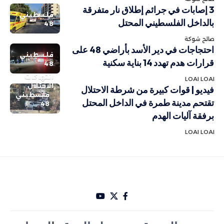
3 إصابات في جرائم إطلاق نار متفرقة
فلسطيني
بالداخل الفلسطيني المحتل
48
صالح شوكة
احتجاجات في دير الأسد بأراضي 48 على
فلسطيني
قرارات هدم تهدد 14 بناية سكنية
48
انتهاكات
LOAI LOAI
الاحتلال
فيديو | قوات كبيرة من شرطة الاحتلال
فلسطيني
تقتحم مدينة طمرة في الداخل المحتل
48
برفقة آليات الهدم
LOAI LOAI