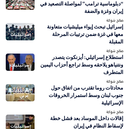
“دبلوماسية ترامب” لمواصلة التصعيد في
ودراسات
إيران وغزة والضفة
صالح شوكة
إسرائيل تبحث إيواء ميليشيات متعاونة
معها في غزة ضمن ترتيبات المرحلة
إسرائيليات
المقبلة
صالح شوكة
استطلاع إسرائيلي: أيزنكوت يتصدر
ونتنياهو يلاحقه وسط تراجع أحزاب اليمين
إسرائيليات
المتطرف
صالح شوكة
محادثات روما تقترب من اتفاق حول
إسرائيليات
جنوب لبنان وسط استمرار الخروقات
عربي
الإسرائيلية
صالح شوكة
إقالات داخل الموساد بعد فشل خطة
لإسقاط النظام في إيران
إسرائيليات