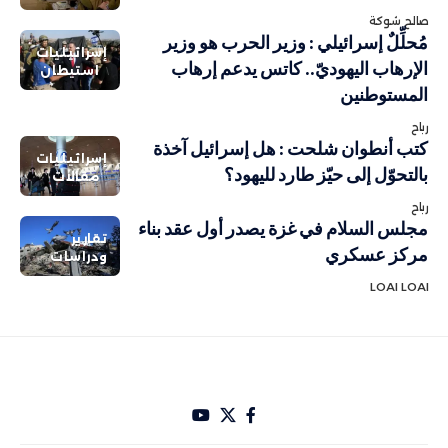
صالح شوكة
مُحلِّلٌ إسرائيلي : وزير الحرب هو وزير
إسرائيليات
الإرهاب اليهوديّ.. كاتس يدعم إرهاب
استيطان
المستوطنين
رباح
كتب أنطوان شلحت : هل إسرائيل آخذة
إسرائيليات
بالتحوّل إلى حيّز طارد لليهود؟
مقالات
رباح
مجلس السلام في غزة يصدر أول عقد بناء
تقارير
مركز عسكري
ودراسات
LOAI LOAI