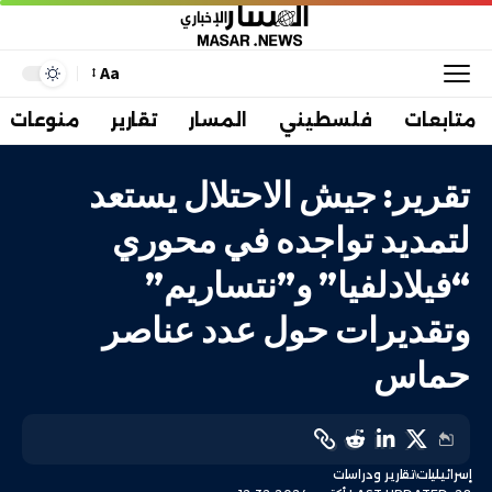
Aa
متابعات
فلسطيني
المسار
تقارير
منوعات
تقرير: جيش الاحتلال يستعد
لتمديد تواجده في محوري
“فيلادلفيا” و”نتساريم”
وتقديرات حول عدد عناصر
حماس
إسرائيليات
تقارير ودراسات