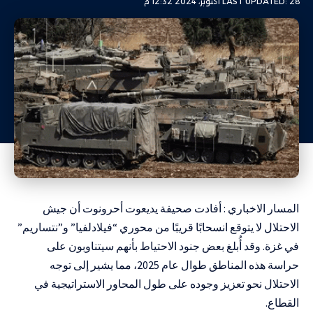
LAST UPDATED: 28 أكتوبر، 2024 12:32 م
المسار الاخباري : أفادت صحيفة يديعوت أحرونوت أن جيش
الاحتلال لا يتوقع انسحابًا قريبًا من محوري “فيلادلفيا” و”نتساريم”
في غزة. وقد أُبلغ بعض جنود الاحتياط بأنهم سيتناوبون على
حراسة هذه المناطق طوال عام 2025، مما يشير إلى توجه
الاحتلال نحو تعزيز وجوده على طول المحاور الاستراتيجية في
القطاع.