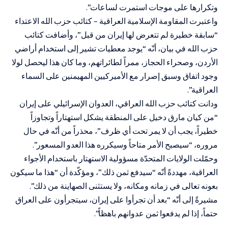
وتكرارها على موجات استمرت لساعات”.
واعتبرت المقاومة الإسلامية العراقية – كتائب حزب الله الاعتداء
“سابقة خطيرة لم تتعرض لها إيران من قبل”، وأضافت كتائب
حزب الله في بيان، أنّه “يوجد معطيات تشير إلى استخدام أراضي
الأردن، وصحراء الحجاز، ممراً لطائراتهم، وما كان هذا ليحصل لولا
وجود اتفاق وسبق إصرار مع الأميركيين المهيمنين على السماء
العراقية”.
ودانت كتائب حزب الله العراقي، العدوان الإسرائيلي على إيران
“من كيان مارق دخيل على المنطقة يشكل استهتاراً وتجاوزاً
خطيراً، يجب أن لا يمر تحت أي ظرف”، محذراً من أنّه في حال
مروره، “سيصبح الأمر متاحاً وسيكرره هذا العدو المسعور”.
وحمّلت الولايات المتحدّة مسؤولية الاستهتار باستخدام الأجواء
العراقية، مهددةً أنّه “سيدفع ثمن ذلك”، ومؤكّدة أن “هذا ما سيكون
بعونه تعالى في زمانه ومكانه، ولا يستثنى الصهاينة من ذلك”.
مشيرةً إلى أنّه “بعد أن تجرأوا على إيران، سيتجرأون على العراق
حتماً، إذا لم يدفعوا ثمن عدوانهم باهظاً”.