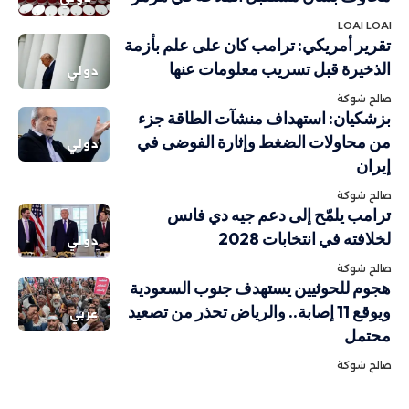
LOAI LOAI
تقرير أمريكي: ترامب كان على علم بأزمة
الذخيرة قبل تسريب معلومات عنها
دولي
صالح شوكة
بزشكيان: استهداف منشآت الطاقة جزء
من محاولات الضغط وإثارة الفوضى في
دولي
إيران
صالح شوكة
ترامب يلمّح إلى دعم جيه دي فانس
لخلافته في انتخابات 2028
دولي
صالح شوكة
هجوم للحوثيين يستهدف جنوب السعودية
ويوقع 11 إصابة.. والرياض تحذر من تصعيد
عربي
محتمل
صالح شوكة