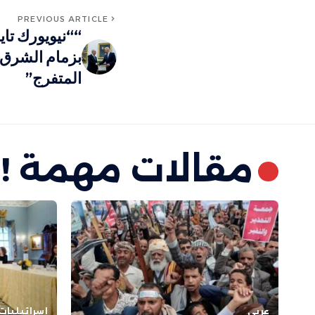
PREVIOUS ARTICLE
““نيويورك تا
بزمام الشرق 
المتفرج”
مقالات مهمة !
عربي
إسرائيليات