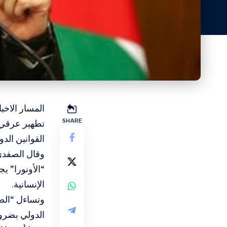
المسار الاخب
SHARE
تطهير عرقي 
القوانين الدول
وقال الصفدي،
“الأونورا” يج
الإنسانية.
وتساءل “الصف
الدولي بضرو