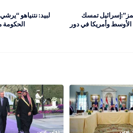
يمز”:إسرائيل تمسك
لبيد: نتنياهو “يرش
الأوسط وأمريكا في دور
الحكومة م
عربي
دولي
عربي