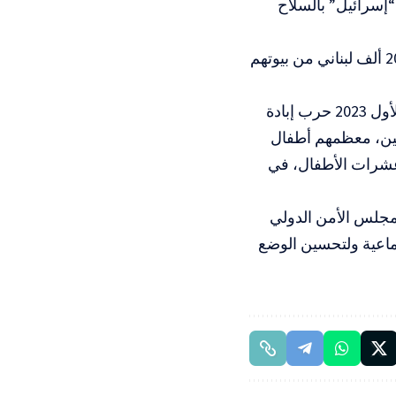
“إسرائيل” بالسلاح
وأشار “الصفدي”، إلى العدوان في لبنان تسبب في تهجير أكثر من مليون و200 ألف لبناني من بيوتهم
وبدعم أمريكي مطلق يشن جيش الاحتلال الإسرائيلي منذ 7 أكتوبر/ تشرين الأول 2023 حرب إبادة
هيد وجريح فلسطينيين، معظمهم أطفال
بحياة عشرات الأطفال، في
 مجلس الأمن الدولي
لجماعية ولتحسين الوضع