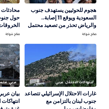
هجوم للحوثيين يستهدف جنوب
محادثات ر
السعودية ويوقع 11 إصابة..
حول جنوب
والرياض تحذر من تصعيد محتمل
الخروقات 
صالح شوكة
صالح شوكة
انتهاكات الاحتلال
عربي
عربي
فلس
غارات الاحتلال الإسرائيلي تتصاعد
بيان عرب
جنوب لبنان بالتزامن مع
انتهاكات 
مفاوضات روما
غزة وترف