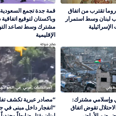
وما تقترب من اتفاق
قمة جدة تجمع السعودية و
 لبنان وسط استمرار
وباكستان لتوقيع اتفاقية 
الإسرائيلية
مشترك وسط تصاعد التو
الإقليمية
صالح شوكة
طيني
إسرائيليات
عربي
في المواجه
ي وإسلامي مشترك:
“مصادر عبرية تكشف تف
الاحتلال تقوض اتفاق
“انفجار داخل مبنى في 
ض ضم الأراضي
لبنان يقتل ضابطاً وجندياً