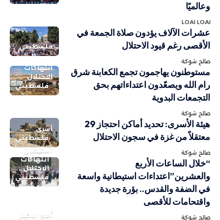
وعالميًا
LOAI LOAI
عشرات الآلاف يؤدون صلاة الجمعة في
الأقصى رغم قيود الاحتلال
فلسطيني
صالح شوكة
انتهاكات
مستوطنون يهاجمون تجمع الكعابنة شرق
الاحتلال
رام الله ويصعّدون اعتداءاتهم بحق
فلسطيني
التجمعات البدوية
صالح شوكة
هيئة الأسرى: تحديد أماكن احتجاز 29
أسرى
معتقلاً من غزة في سجون الاحتلال
فلسطيني
استيطان
صالح شوكة
انتهاكات
“خلال الساعات الأربع
الاحتلال
والعشرين”اعتداءات استيطانية واسعة
فلسطيني
في الضفة والقدس.. بؤرة جديدة
واقتحامات للأقصى
أهم الاخبار
صالح شوكة