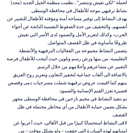
لحملة “لكي نعيش وننتصر” ، نظمت منظمة الجيل الجديد (مجد)
نشاط ترفيهي موجه للأطفال في محافظة الوسطى.
يهدف النشاط إلى توفير مساحة آمنة ومؤقتة للأطفال للتعبير عن
أنفسهم، والتخفيف من حدة الضغوط النفسية الناتجة عن أجواء
الحرب، وكذلك لتعزيز الأمل والصمود لدى الأسر التي تعيش
ظروفًا مأساوية في ظل القصف المتواصل.
يتضمن النشاط مجموعة من الفعاليات الترفيهية والأنشطة
التعليمية، من بينها ورش رسم وتلوين حيث أتيحت للأطفال فرصة
التعبير عن مشاعرهم وأحلامهم من خلال الرسم.
بالاضافة الى ألعاب جماعية لتحفيز التعاون وتعزيز روح الفريق
بينهم كما اقيمت عروض ترفيهية شملت مسرحيات دمى وقصص
قصيرة تعزز القيم الإنسانية والصمود.
تم تنفيذ النشاط في مخيم نازحين في محافظة الوسطى مجهز
بشكل يضمن حماية الأطفال من أي مخاطر محتملة في ظل
القصف.
لاقى النشاط استحسانًا كبيرًا من قبل الأهالي، حيث أعربوا عن
امتنانهم لهذه المبادرة التي خففت – ولو بشكل مؤقت – من