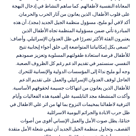
المعاناة النفسية لأطفالهم. كما ساهم النشاط في إدخال البهجة
على قلوب الأطفال، الذين يعانون من آثار الحرب والحرمان.
أكد لافي أبو مليح، مسؤول منظمة الجيل الجديد (مجد)، أن هذه
المبادرة تأتي ضمن مسؤولية المنظمة تجاه الأطفال الذين
يعتبرون الفئة الأكثر تضررًا في ظل العدوان الإسرائيلي. وأضاف:
“نسعى بكل إمكانياتنا المتواضعة إلى خلق أجواء إيجابية تتيح
للأطفال فرصة استعادة طفولتهم المسلوبة وتعزيز صمودهم
النفسي. سنستمر في تقديم الدعم رغم كل الظروف الصعبة.
وجه أبو مليح نداءً إلى المؤسسات الدولية والإنسانية للتحرك
العاجل لوقف العدوان الإسرائيلي والعمل على تقديم الدعم
للأطفال الذين يعانون من انتهاكات جسيمة لحقوقهم الأساسية.
وأكدت المنشطة مجد النابلسية علي أهمية هذه الفعاليات وأيام
الترفية لاطفالنا بمخيمات النزوح بما لها من اثر علي الاطفال في
ظل حرب الابادة والجرائم اليومية الاسرائلية
ختامًا، يظل صوت الأمل والعمل الإنساني أقوى من أصوات
القصف، وتحاول منظمة الجيل الجديد أن تبقي شعلة الأمل متقدة