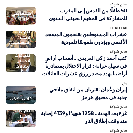
صالح شوكة
50 طفلًا من القدس إلى المغرب
فلسطيني
للمشاركة في المخيم الصيفي السنوي
عربي
LOAI LOAI
انتهاكات
عشرات المستوطنين يقتحمون المسجد
الاحتلال
الأقصى ويؤدون طقوسًا تلمودية
فلسطيني
صالح شوكة
انتهاكات
كتب أحمد زكي العريدي…أصحاب أراضٍ
الاحتلال
في سهل عرابة : قرار الاحتلال بمصادرة
مقالات
أراضينا يهدد مصدر رزق عشرات العائلات
رباح
إيران وعُمان تقتربان من اتفاق ملاحي
جديد في مضيق هرمز
دولي
عربي
صالح شوكة
انتهاكات
غزة بعد الهدنة.. 1258 شهيدًا و4139 إصابة
الاحتلال
منذ وقف إطلاق النار
فلسطيني
صالح شوكة