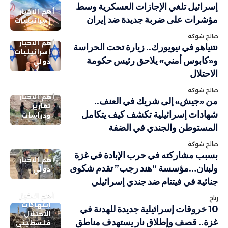
إسرائيل تلغي الإجازات العسكرية وسط
أهم الاخبار
مؤشرات على ضربة جديدة ضد إيران
إسرائيليات
صالح شوكة
أهم الاخبار
نتنياهو في نيويورك.. زيارة تحت الحراسة
إسرائيليات
و«كابوس أمني» يلاحق رئيس حكومة
دولي
الاحتلال
صالح شوكة
أهم الاخبار
من «جيش» إلى شريك في العنف..
تقارير
شهادات إسرائيلية تكشف كيف يتكامل
ودراسات
المستوطن والجندي في الضفة
صالح شوكة
بسبب مشاركته في حرب الإبادة في غزة
أهم الاخبار
ولبنان…مؤسسة “هند رجب” تقدم شكوى
دولي
جنائية في فيتنام ضد جندي إسرائيلي
أهم الاخبار
رباح
انتهاكات
10 خروقات إسرائيلية جديدة للهدنة في
الاحتلال
غزة.. قصف وإطلاق نار يستهدف مناطق
فلسطيني