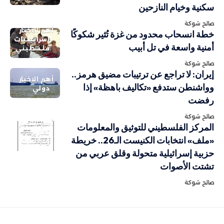
سكنية وخيام النازحين
صالح شوكة
أهم الاخبار
خطة انسحاب محدود من غزة تُثير شكوكًا
إسرائيليات
أمنية واسعة في تل أبيب
فلسطيني
صالح شوكة
إيران: لا تراجع عن ترتيبات مضيق هرمز..
أهم الاخبار
وواشنطن ستدفع «تكاليف باهظة» إذا
دولي
رفضت
صالح شوكة
أهم الاخبار
المركز الفلسطيني للتوثيق والمعلومات
تقارير
«ملف» انتخابات الكنيست الـ26.. خريطة
ودراسات
حزبية إسرائيلية متحولة وقلق عربي من
تشتت الأصوات
صالح شوكة