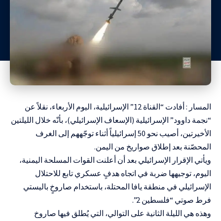
المسار : أفادت “القناة 12” الإسرائيلية، اليوم الأربعاء، نقلاً عن
“نجمة داوود” الإسرائيلية (الإسعاف الإسرائيلي)، بأنّه خلال الليلتين
الأخيرتين، أصيب نحو 50 إسرائيلياً أثناء توجّههم إلى الغرف
المحصّنة بعد إطلاق صواريخ من اليمن.
ويأتي الإقرار الإسرائيلي بعد أن أعلنت القوات المسلحة اليمنية،
اليوم، توجيهها ضربة في اتجاه هدفٍ عسكري تابع للاحتلال
الإسرائيلي في منطقة يافا المحتلة، باستخدام صاروخٍ باليستي
فرط صوتي “فلسطين 2”.
وهذه هي الليلة الثانية على التوالي، التي يُطلق فيها صاروخ