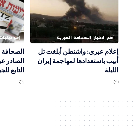
أهم الاخبار
الصحافة العبرية
إسرائيليات
إعلام عبري: واشنطن أبلغت تل
الصحافة ا
أبيب باستعدادها لمهاجمة إيران
الصادر ع
الليلة
التابع للج
رباح
رباح