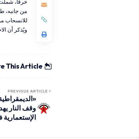
خرقًا، شملت 
من جانبه، طا
للانسحاب من 
ويُذكر أن الاحتلال زعم مقتل 44 عنصرًا م
e This Article
PREVIOUS ARTICLE
«الديمقراطية»
وقف النار يه
الإستعمارية 