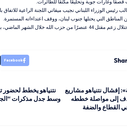
قصفًا وغارات جوية وتحليقًا مكثفًا للطائرات.
لب رئيس الوزراء اللبناني نجيب ميقاتي اللجنة الراعية للاتفاق 
المناطق التي يحتلها جنوب لبنان، ووقف اعتداءاته المستمرة.
ن حزب الله خلال الشهر الماضي، بدعوى خرقهم للاتفاق.
Shar
Facebook
: إفشال نتنياهو مشاريع
نتنياهو يخطط لحضور 
دف إلى مواصلة خططه
وسط جدل مذكرات “الجنائ
في القطاع والضفة