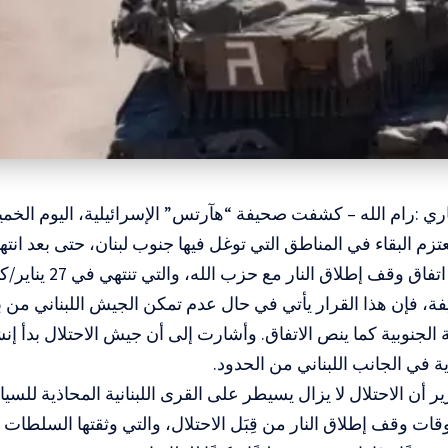
اري :رام الله – كشفت صحيفة “هآرتس” الإسرائيلية، اليوم الخم
تزم البقاء في المناطق التي توغل فيها جنوب لبنان، حتى بعد انتها
وقف إطلاق النار مع حزب الله، والتي تنتهي في 27 يناير/كانون الثاني المقبل.
ة، فإن هذا القرار يأتي في حال عدم تمكن الجيش اللبناني من
الجنوبية كما ينص الاتفاق. وأشارت إلى أن جيش الاحتلال بدأ إنشا
في الجانب اللبناني من الحدود.
ر أن الاحتلال لا يزال يسيطر على القرى اللبنانية المحاذية للسي