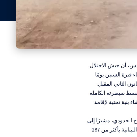
يس، أن جيش الاحتلال
ء فترة الستين يومًا
 بسط سيطرته الكاملة
ء بنية تحتية لإقامة
اج الحدودي، مشيرًا إلى
استمرار خروقات وقف إطلاق النار من قِبَل الاحتلال، والتي وثقتها السلطات اللبنانية بأكثر من 287