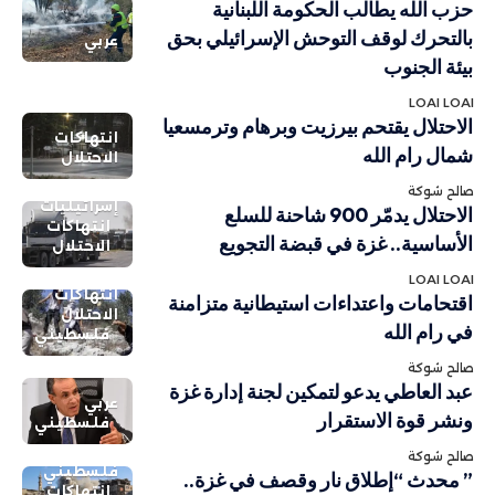
حزب الله يطالب الحكومة اللبنانية
بالتحرك لوقف التوحش الإسرائيلي بحق
عربي
بيئة الجنوب
LOAI LOAI
الاحتلال يقتحم بيرزيت وبرهام وترمسعيا
انتهاكات
شمال رام الله
الاحتلال
صالح شوكة
إسرائيليات
الاحتلال يدمّر 900 شاحنة للسلع
انتهاكات
الأساسية.. غزة في قبضة التجويع
الاحتلال
LOAI LOAI
انتهاكات
اقتحامات واعتداءات استيطانية متزامنة
الاحتلال
في رام الله
فلسطيني
صالح شوكة
عبد العاطي يدعو لتمكين لجنة إدارة غزة
عربي
ونشر قوة الاستقرار
فلسطيني
صالح شوكة
فلسطيني
” محدث “إطلاق نار وقصف في غزة..
انتهاكات