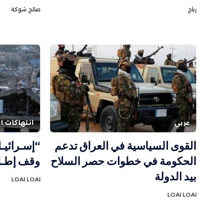
رباح
صالح شوكة
عربي
انتهاكات ال
القوى السياسية في العراق تدعم
“إسـرائيـ
الحكومة في خطوات حصر السلاح
وقف إطـلا
بيد الدولة
LOAI LOAI
LOAI LOAI