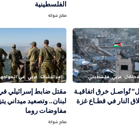
الفلسطينية
صالح شوكة
احتلال
عربي
فلسطيني
إسرائيليات
عربي
في المواجه
ل” تُواصـل خرق اتفاقيـة
مقتل ضابط إسرائيلي في
ق النار في قطـاع غزة
لبنان.. وتصعيد ميداني يت
مفاوضات روما
صالح شوكة