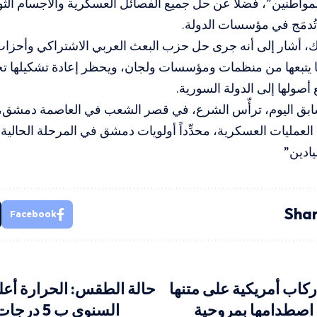
واطنين”، فضلاً عن حل جميع الفصائل العسكرية والأجسام الثور
تُدمَج في مؤسسات الدولة.
، أشار إلى أنه جرى حل حزب البعث العربي الاشتراكي وأحزاب 
ما يتبعها من منظمات ومؤسسات ولجان، ويحظر إعادة تشكيلها ت
 أصولها إلى الدولة السورية.
ق اليوم، ترأّس الشرع، في قصر الشعب في العاصمة دمشق، اجتم
العمليات العسكرية، محدِّداً أولويات دمشق في المرحلة الحالية.
يادين”
Shar
Facebook
كاب أمريكية على متنها
حالة الطقس: الحرارة أعل
السنوي ب 5 درجات حتى السبت