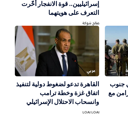
إسرائيليين.. قوة الانفجار أخّرت
التعرف على هويتهما
صالح شوكة
ة
عربي
 جنوب
القاهرة تدعو لضغوط دولية لتنفيذ
زامن مع
اتفاق غزة وخطة ترامب
وانسحاب الاحتلال الإسرائيلي
LOAI LOAI