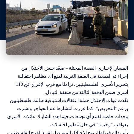
المسار الإخباري :الضفة المحتلة – صعّد جيش الاحتلال من
إجراءاته القمعية في الضفة الغربية لمنع أي مظاهر احتفالية
بتحرير الأسرى الفلسطينيين، تزامنًا مع قرب الإفراج عن 110
أسرى ضمن الدفعة الثالثة من صفقة التبادل.
نفّذت قوات الاحتلال حملة اعتقالات استباقية طالت فلسطينيين
بزعم “التحريض”، كما عززت انتشارها عند الحواجز ونشرت
وحدات خاصة لقمع أي تجمعات. فيما هدد الشاباك عائلات الأسرى
بعواقب “وخيمة” في حال تنظيم احتفالات.
يأتي ذلك في إطار نهج الاحتلال المتواصل لقمع الفرح الفلسطيني،