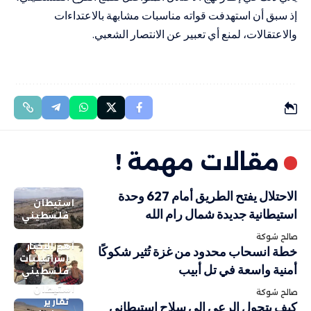
إذ سبق أن استهدفت قواته مناسبات مشابهة بالاعتداءات
والاعتقالات، لمنع أي تعبير عن الانتصار الشعبي.
مقالات مهمة !
الاحتلال يفتح الطريق أمام 627 وحدة
استيطان
استيطانية جديدة شمال رام الله
فلسطيني
صالح شوكة
أهم الاخبار
خطة انسحاب محدود من غزة تُثير شكوكًا
إسرائيليات
أمنية واسعة في تل أبيب
فلسطيني
استيطان
صالح شوكة
تقارير
كيف يتحول الرعي إلى سلاح استيطاني