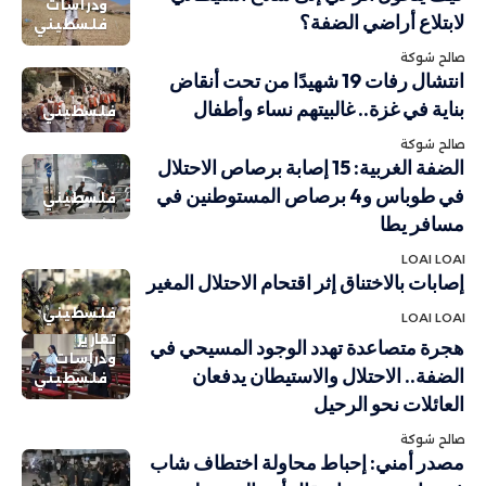
ودراسات
لابتلاع أراضي الضفة؟
فلسطيني
صالح شوكة
انتشال رفات 19 شهيدًا من تحت أنقاض
بناية في غزة.. غالبيتهم نساء وأطفال
فلسطيني
صالح شوكة
الضفة الغربية: 15 إصابة برصاص الاحتلال
في طوباس و4 برصاص المستوطنين في
فلسطيني
مسافر يطا
LOAI LOAI
إصابات بالاختناق إثر اقتحام الاحتلال المغير
فلسطيني
LOAI LOAI
تقارير
هجرة متصاعدة تهدد الوجود المسيحي في
ودراسات
الضفة.. الاحتلال والاستيطان يدفعان
فلسطيني
العائلات نحو الرحيل
صالح شوكة
مصدر أمني: إحباط محاولة اختطاف شاب