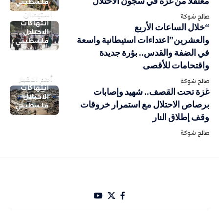
معتقلاً من غزة في سجون الاحتلال
فلسطيني
استيطان
صالح شوكة
انتهاكات
“خلال الساعات الأربع
الاحتلال
والعشرين”اعتداءات استيطانية واسعة
فلسطيني
في الضفة والقدس.. بؤرة جديدة
واقتحامات للأقصى
أهم الاخبار
صالح شوكة
انتهاكات
غزة تحت القصف.. شهيد وإصابات
الاحتلال
برصاص الاحتلال مع استمرار خروقات
فلسطيني
وقف إطلاق النار
صالح شوكة