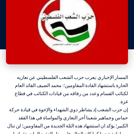
المسار الإخباري :يعرب حزب الشعب الفلسطيني عن تعازيه
الحارة باستشهاد القادة المقاومين؛: محمد الضيف القائد العام
لكتائب القسام وعدد من رفاقه من قيادات الكتائب في قطاع
غزة.
إن حزب الشعب إذ يشاطر ذوي الشهداء والإخوة في قيادة حركة
حماس وجماهير شعبنا أحر التعازي والمواساة في هذا الفقد
الكبير؛ يؤكد ان استشهاد هذه الثلة الجديدة من المقاومين؛ لن تنال
من إرادة شعبنا كما كان الحال على مدار العقود الماضية؛ وانما