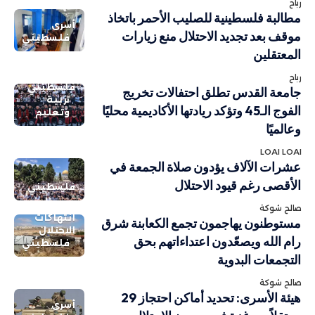
رباح
مطالبة فلسطينية للصليب الأحمر باتخاذ
أسرى
موقف بعد تجديد الاحتلال منع زيارات
فلسطيني
المعتقلين
رباح
فلسطيني
جامعة القدس تطلق احتفالات تخريج
تربية
الفوج الـ45 وتؤكد ريادتها الأكاديمية محليًا
وتعليم
وعالميًا
LOAI LOAI
عشرات الآلاف يؤدون صلاة الجمعة في
الأقصى رغم قيود الاحتلال
فلسطيني
صالح شوكة
انتهاكات
مستوطنون يهاجمون تجمع الكعابنة شرق
الاحتلال
رام الله ويصعّدون اعتداءاتهم بحق
فلسطيني
التجمعات البدوية
صالح شوكة
هيئة الأسرى: تحديد أماكن احتجاز 29
أسرى