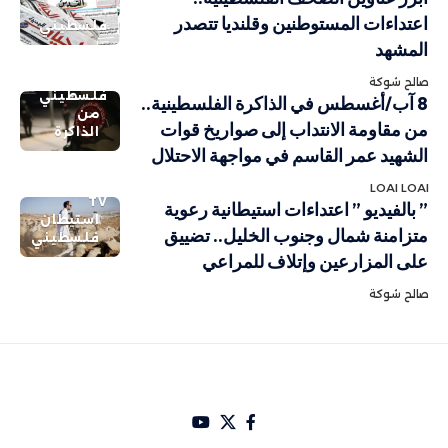
اعتداءات المستوطنين وقلنديا تتصدر
فلسطيني
المشهد
صالح شوكة
فلسطيني
8 آب/أغسطس في الذاكرة الفلسطينية..
من
من مقاومة الانتداب إلى صواريخ قوات
الذاكرة
الشهيد عمر القاسم في مواجهة الاحتلال
LOAI LOAI
TV
” بالفيديو ” اعتداءات استيطانية رعوية
استيطان
متزامنة شمال وجنوب الخليل.. تضييق
فلسطيني
على المزارعين وإتلاف للمراعي
صالح شوكة