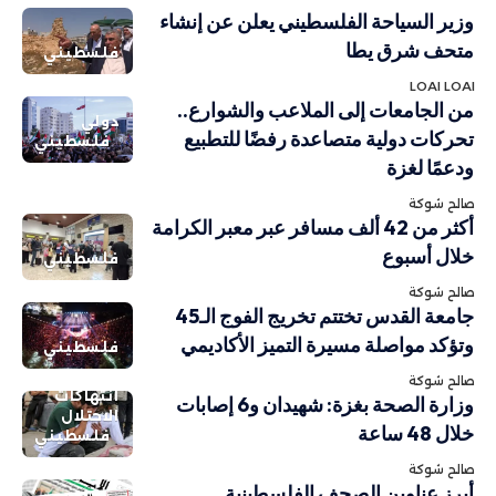
وزير السياحة الفلسطيني يعلن عن إنشاء
متحف شرق يطا
فلسطيني
LOAI LOAI
من الجامعات إلى الملاعب والشوارع..
دولي
تحركات دولية متصاعدة رفضًا للتطبيع
فلسطيني
ودعمًا لغزة
صالح شوكة
أكثر من 42 ألف مسافر عبر معبر الكرامة
خلال أسبوع
فلسطيني
صالح شوكة
جامعة القدس تختتم تخريج الفوج الـ45
وتؤكد مواصلة مسيرة التميز الأكاديمي
فلسطيني
صالح شوكة
انتهاكات
وزارة الصحة بغزة: شهيدان و6 إصابات
الاحتلال
خلال 48 ساعة
فلسطيني
صالح شوكة
أبرز عناوين الصحف الفلسطينية..