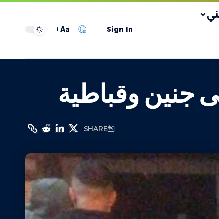
ي
Aa
Sign In
SHARE