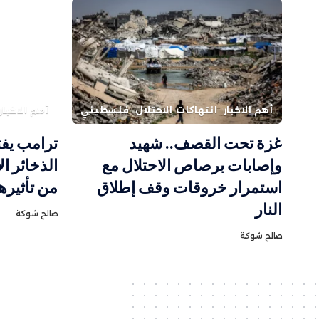
أهم الاخبار
انتهاكات الاحتلال
فلسطيني
أهم الاخبار
غزة تحت القصف.. شهيد
ترامب يفت
وإصابات برصاص الاحتلال مع
الذخائر ا
استمرار خروقات وقف إطلاق
من تأثيره
النار
صالح شوكة
صالح شوكة