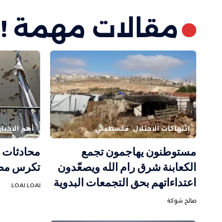
مقالات مهمة !
انتهاكات الاحتلال
فلسطيني
أهم الاخبار
مستوطنون يهاجمون تجمع
محادثات ر
الكعابنة شرق رام الله ويصعّدون
تكرس مصا
اعتداءاتهم بحق التجمعات البدوية
LOAI LOAI
صالح شوكة