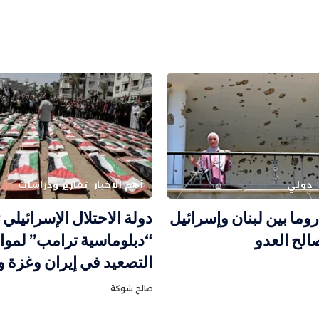
دولي
أهم الاخبار
تقارير ودراسات
وما بين لبنان وإسرائيل
دولة الاحتلال الإسرائيلي
لح العدو
“دبلوماسية ترامب” لموا
التصعيد في إيران وغزة 
صالح شوكة