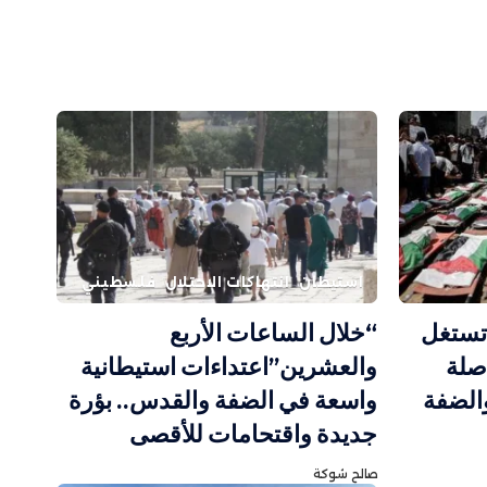
استيطان
انتهاكات الاحتلال
فلسطيني
 تستغل
“خلال الساعات الأربع
صلة
والعشرين”اعتداءات استيطانية
والضفة
واسعة في الضفة والقدس.. بؤرة
جديدة واقتحامات للأقصى
صالح شوكة