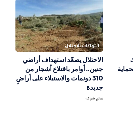
انتهاكات الاحتلال
الاحتلال يصعّد استهداف أراضي
حماية
جنين.. أوامر باقتلاع أشجار من
310 دونمات والاستيلاء على أراضٍ
جديدة
صالح شوكة