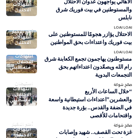
الأهالي يواجهون عدوان الاحتلال
انتهاكات
والمستوطنين في بيت فوريك شرق
الاحتلال
نابلس
LOAI LOAI
أهم الاخبار
الاحتلال يؤازر هجومًا للمستوطنين على
انتهاكات
بيت فوريك واعتداءات بحق المواطنين
الاحتلال
LOAI LOAI
انتهاكات
مستوطنون يهاجمون تجمع الكعابنة شرق
الاحتلال
رام الله ويصعّدون اعتداءاتهم بحق
فلسطيني
التجمعات البدوية
استيطان
صالح شوكة
انتهاكات
“خلال الساعات الأربع
الاحتلال
والعشرين”اعتداءات استيطانية واسعة
فلسطيني
في الضفة والقدس.. بؤرة جديدة
واقتحامات للأقصى
أهم الاخبار
صالح شوكة
انتهاكات
غزة تحت القصف.. شهيد وإصابات
الاحتلال