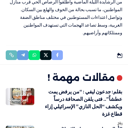
من الرشايدة الليلة الماضية وأطلقوا الرصاص الحي قرب منازل
المواطنين، ما تسبب بحالة من الخوف والهلع بين السكان.
وتواصل اعتداءات المستوطنين في مختلف مناطق الضفة
الغربية، وسط تصاعد الهجمات التي تستهدف المواطنين
وممتلكاتهم وأراضيهم.
مقالات مهمة !
انتهاكات
بقلم: جدعون ليفي : “من يرفض يمت
الاحتلال
عطشاً”.. فتى يلقن الصحافة درساً
إسرائيليات
ويكشف “الحل النازي” الإسرائيلي إزاء
قطاع غزة
رباح
أهم الاخبار