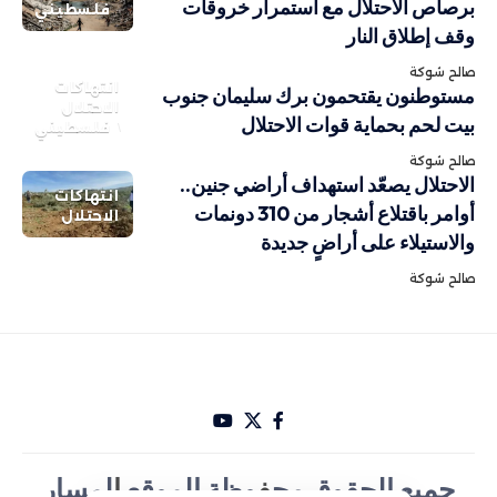
برصاص الاحتلال مع استمرار خروقات
فلسطيني
وقف إطلاق النار
صالح شوكة
انتهاكات
مستوطنون يقتحمون برك سليمان جنوب
الاحتلال
بيت لحم بحماية قوات الاحتلال
فلسطيني
صالح شوكة
الاحتلال يصعّد استهداف أراضي جنين..
انتهاكات
أوامر باقتلاع أشجار من 310 دونمات
الاحتلال
والاستيلاء على أراضٍ جديدة
صالح شوكة
جميع الحقوق مح
ف
وظة الموقع
ا
لمسار