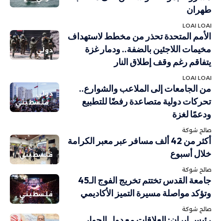
طهران
LOAI LOAI
الأمم المتحدة تحذر من مخطط لاستهداف
مخيمات اللاجئين بالضفة.. ودمار غزة
دولي
يتفاقم رغم وقف إطلاق النار
LOAI LOAI
من الجامعات إلى الملاعب والشوارع..
دولي
تحركات دولية متصاعدة رفضًا للتطبيع
فلسطيني
ودعمًا لغزة
صالح شوكة
أكثر من 42 ألف مسافر عبر معبر الكرامة
خلال أسبوع
فلسطيني
صالح شوكة
جامعة القدس تختتم تخريج الفوج الـ45
وتؤكد مواصلة مسيرة التميز الأكاديمي
فلسطيني
صالح شوكة
رئيس إيران: العلاقات مع دول الجوار