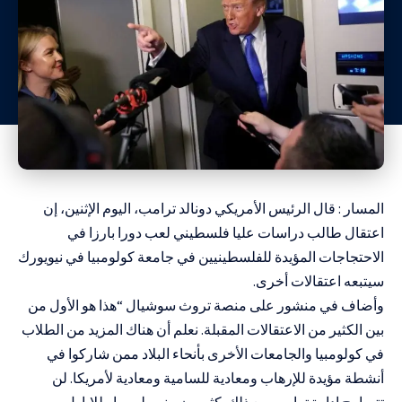
المسار : قال الرئيس الأمريكي دونالد ترامب، اليوم الإثنين، إن
اعتقال
طالب دراسات عليا فلسطيني
لعب دورا بارزا في
الاحتجاجات المؤيدة للفلسطينيين في
جامعة كولومبيا
في نيويورك
سيتبعه اعتقالات أخرى.
وأضاف في منشور على منصة تروث سوشيال “هذا هو الأول من
بين الكثير من الاعتقالات المقبلة. نعلم أن هناك المزيد من الطلاب
في كولومبيا والجامعات الأخرى بأنحاء البلاد ممن شاركوا في
أنشطة مؤيدة للإرهاب ومعادية للسامية ومعادية لأمريكا. لن
تتسامح إدارة ترامب مع ذلك. كثيرون منهم ليسوا طلابا بل