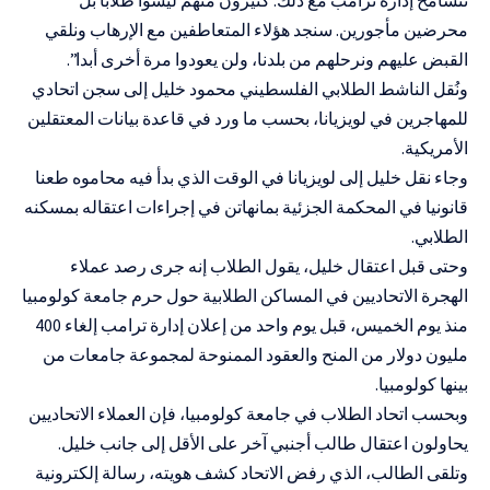
محرضين مأجورين. سنجد هؤلاء المتعاطفين مع الإرهاب ونلقي
القبض عليهم ونرحلهم من بلدنا، ولن يعودوا مرة أخرى أبدا”.
ونُقل الناشط الطلابي الفلسطيني محمود خليل إلى سجن اتحادي
للمهاجرين في لويزيانا، بحسب ما ورد في قاعدة بيانات المعتقلين
الأمريكية.
وجاء نقل خليل إلى لويزيانا في الوقت الذي بدأ فيه محاموه طعنا
قانونيا في المحكمة الجزئية بمانهاتن في إجراءات اعتقاله بمسكنه
الطلابي.
وحتى قبل اعتقال خليل، يقول الطلاب إنه جرى رصد عملاء
الهجرة الاتحاديين في المساكن الطلابية حول حرم جامعة كولومبيا
منذ يوم الخميس، قبل يوم واحد من إعلان إدارة ترامب
إلغاء 400
مليون دولار
من المنح والعقود الممنوحة لمجموعة جامعات من
بينها كولومبيا.
وبحسب اتحاد الطلاب في جامعة كولومبيا، فإن العملاء الاتحاديين
يحاولون اعتقال طالب أجنبي آخر على الأقل إلى جانب خليل.
وتلقى الطالب، الذي رفض الاتحاد كشف هويته، رسالة إلكترونية