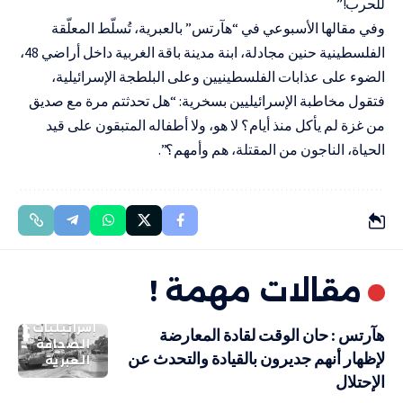
للحرب!”
وفي مقالها الأسبوعي في “هآرتس” بالعبرية، تُسلّط المعلّقة
الفلسطينية حنين مجادلة، ابنة مدينة باقة الغربية داخل أراضي 48،
الضوء على عذابات الفلسطينيين وعلى البلطجة الإسرائيلية،
فتقول مخاطبة الإسرائيليين بسخرية: “هل تحدثتم مرة مع صديق
من
غزة
لم يأكل منذ أيام؟ لا هو، ولا أطفاله المتبقون على قيد
الحياة، الناجون من المقتلة، هم وأمهم؟”.
مقالات مهمة !
إسرائيليات
هآرتس : حان الوقت لقادة المعارضة
الصحافة
لإظهار أنهم جديرون بالقيادة والتحدث عن
العبرية
الإحتلال