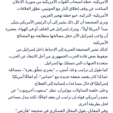
الأمريكية، خطة انسحاب القوات الأمريكية من سوريا، الإعلان
المباغت عن وقف إطلاق النار مع
الحوثيين
، تطوّر العلاقات
الأمريكية- التركية، خبو خطة تهجير الغزيين.
وترى الصحيفة أن كل ذلك يشير إلى أن الرئيس الأمريكي يتبنّى
مبدأ “أمريكا أولاً”، ويترك إسرائيل في الخلف أو في الهواء، معتبرة
أن واجب إسرائيل الآن جعل مصالحها متطابقة مع المصالح
الأمريكية.
كذلك تشير الصحيفة العبرية إلى الإحباط داخل إسرائيل من
ضغوط بعض قادة الحزب الجمهوري من أجل الابتعاد عن الحرب
متعددة الجبهات التي تتمسّك بها إسرائيل.
كما تقول إن ترامب وَعَدَ، أمس، بـ “بشرى تتعلّق بغزة”، متسائلة
عما إذا كان يقصد صفقة جديدة مع “حماس”، أم اتفاقًا أمريكيًا
إسرائيليًا لإدخال مساعدات إنسانية إلى القطاع.
وعلى خلفية المداولات مع إيران، تنقل “يديعوت أحرونوت” عن
مصدر أمريكي قوله إن ترامب لن يعقد اتفاقًا، لكنه يبذل مساعي
لحل بطريقة أخرى.
وفي المقابل، يقول المحلل العسكري في صحيفة “هآرتس”