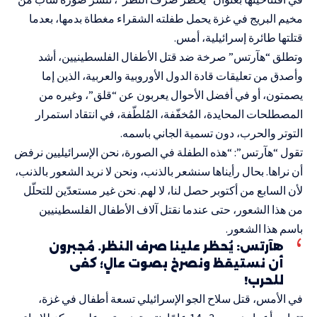
مخيم البريج في غزة يحمل طفلته الشقراء مغطاة بدمها، بعدما
قتلتها طائرة إسرائيلية، أمس.
وتطلق “هآرتس” صرخة ضد قتل الأطفال الفلسطينيين، أشد
وأصدق من تعليقات قادة الدول الأوروبية والعربية، الذين إما
يصمتون، أو في أفضل الأحوال يعربون عن “قلق”، وغيره من
المصطلحات المحايدة، المُخفّفة، المُلطّفة، في انتقاد استمرار
التوتر والحرب، دون تسمية الجاني باسمه.
تقول “هآرتس”: “هذه الطفلة في الصورة، نحن الإسرائيليين نرفض
أن نراها. بحال رأيناها سنشعر بالذنب، ونحن لا نريد الشعور بالذنب،
لأن السابع من أكتوبر حصل لنا، لا لهم. نحن غير مستعدّين للتحلّل
من هذا الشعور، حتى عندما نقتل آلاف الأطفال الفلسطينيين
باسم هذا الشعور.
هآرتس: يُحظر علينا صرف النظر. مُجبرون
أن نستيقظ ونصرخ بصوت عالٍ؛ كفى
للحرب!
في الأمس، قتل سلاح الجو الإسرائيلي تسعة أطفال في غزة،