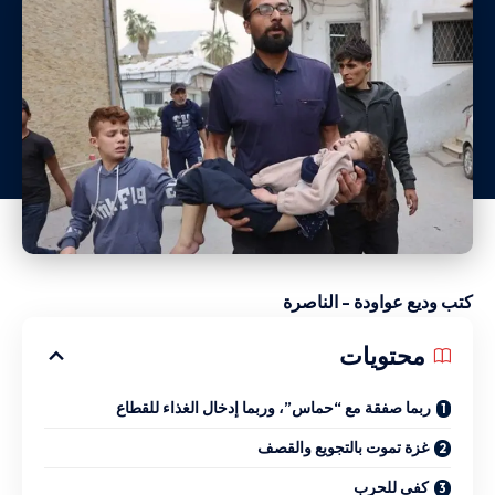
كتب وديع عواودة – الناصرة
محتويات
ربما صفقة مع “حماس”، وربما إدخال الغذاء للقطاع
غزة تموت بالتجويع والقصف
كفى للحرب