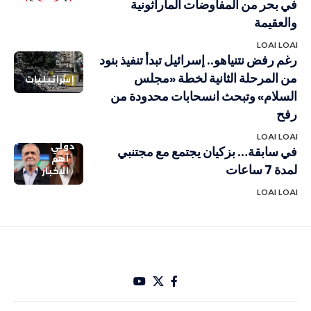
في بحر من المفاوضات الماراثونية
والعقيمة
LOAI LOAI
رغم رفض نتنياهو.. إسرائيل تبدأ تنفيذ بنود
من المرحلة الثانية لخطة «مجلس
إسرائيليات
السلام» وتبحث انسحابات محدودة من
رفح
LOAI LOAI
دولي
في سابقة… بزكيان يجتمع مع مجتنبي
أهم
لمدة 7 ساعات
الاخبار
LOAI LOAI