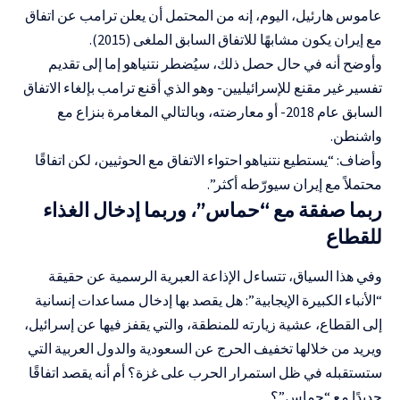
عاموس هارئيل، اليوم، إنه من المحتمل أن يعلن ترامب عن اتفاق
مع إيران يكون مشابهًا للاتفاق السابق الملغى (2015).
وأوضح أنه في حال حصل ذلك، سيُضطر نتنياهو إما إلى تقديم
تفسير غير مقنع للإسرائيليين- وهو الذي أقنع ترامب بإلغاء الاتفاق
السابق عام 2018- أو معارضته، وبالتالي المغامرة بنزاع مع
واشنطن.
وأضاف: “يستطيع نتنياهو احتواء الاتفاق مع الحوثيين، لكن اتفاقًا
محتملاً مع إيران سيورّطه أكثر”.
ربما صفقة مع “حماس”، وربما إدخال الغذاء
للقطاع
وفي هذا السياق، تتساءل الإذاعة العبرية الرسمية عن حقيقة
“الأنباء الكبيرة الإيجابية”: هل يقصد بها إدخال مساعدات إنسانية
إلى القطاع، عشية زيارته للمنطقة، والتي يقفز فيها عن إسرائيل،
ويريد من خلالها تخفيف الحرج عن السعودية والدول العربية التي
ستستقبله في ظل استمرار الحرب على غزة؟ أم أنه يقصد اتفاقًا
جديدًا مع “حماس”؟