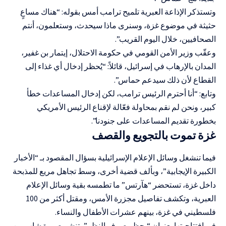
وتستذكر الإذاعة العبرية تلميح ترامب أمس بقوله: “هناك مساعٍ
حثيثة في موضوع غزة، وسنرى ماذا سيحدث، وستعلمون، أنتم
الصحافيين، خلال اليوم القريب”.
وعقّب وزير الأمن القومي في حكومة الاحتلال، إيتمار بن غفير،
المدان بالإرهاب في إسرائيل، قائلاً: “يُحظر إدخال أي غذاء إلى
القطاع لأن ذلك سيدعم حماس”.
وتابع: “أنا أحترم الرئيس ترامب، لكن إدخال المساعدات خطأ
كبير، ونحن لم نقم بمحاولة فعّالة لإقناع الرئيس الأمريكي
بخطورة تقديم المساعدات على جنودنا”.
غزة تموت بالتجويع والقصف
فيما تنشغل وسائل الإعلام الإسرائيلية بسؤال المقصود بـ “الأخبار
الكبيرة الإيجابية”، وبألف قضية أخرى، وسط تجاهل مريع للمذبحة
داخل غزة، تستحضر “هآرتس” ما تطمسه بقية وسائل الإعلام
العبرية، وتكشف تفاصيل
مجزرة
الأمس، ومقتل أكثر من 100
فلسطيني في غزة، بينهم عشرات الأطفال والنساء.
في افتتاحيتها بعنوان “يحظر صرف النظر”، تنشر صورة شاب من