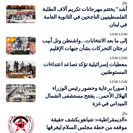
رباح
أشد” يختتم مهرجانات تكريم آلاف الطلبة
الفلسطينيين الناجحين في الثانوية العامة
أهم الاخبار
في لبنان
LOAI LOAI
إلى ما بعد الانتخابات…واشنطن وتل أبيب
ترجئان التحركات بشأن جبهات الإقليم
أهم الاخبار
LOAI LOAI
معطيات إسرائيلية تؤكد تصاعد اعتداءات
المستوطنين
إسرائيليات
LOAI LOAI
أهم الاخبار
( صور) برعاية وحضور رئيس الوزراء
صحة
الهلال الأحمر… يفتتح مستشفى الشمال
فلسطيني
الميداني في غزة
رباح
«الديمقراطية»: نتنياهو يكشف حقيقة
أهم الاخبار
موقفه من خطة مجلس السلام ليغرقها
فلسطيني