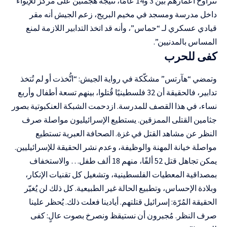
تتراوح أعمارهم بين 3 و14 عامًا، نتيجة هجمتين على مركز للإيواء
داخل مدرسة ومسجد في مخيم البريج، زعم الجيش أنه مقر
قيادي عسكري لـ “حماس”، وأنه قد اتخذ التدابير اللازمة لمنع
المساس بالمدنيين”.
كفى للحرب
وتمضي “هآرتس” مشكّكة في رواية الجيش: “اتُّخذت أو لم تُتخذ
تدابير، فالحقيقة أن 32 فلسطينيًا قُتلوا، بينهم تسعة أطفال وأربع
نساء، في هذا القصف للمدرسة. ازدحمت الشبكة العنكبوتية بصور
جثامين القتلى الممزقين. يستطيع الإسرائيليون مواصلة صرف
النظر عن مشاهد القتل في غزة. الصحافة العبرية تستطيع
مواصلة خيانة المهنة والوظيفة، وعدم نشر الحقيقة للإسرائيليين.
يمكن تجاهل قتل 52 ألفًا، منهم 18 ألف طفل… والاستخفاف
بمصداقية المعطيات الفلسطينية، وتشغيل كل تقنيات الإنكار،
وبلادة الإحساس، وتطبيع الحالة غير الطبيعية. كل ذلك لن يُغيّر
الحقيقة المُرّة: إسرائيل قتلتهم. أيادينا فعلت ذلك. يُحظر علينا
صرف النظر. مُجبرون أن نستيقظ ونصرخ بصوت عالٍ: كفى