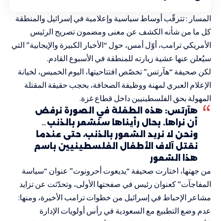
المسار : تترقّب أوساط سياسية وإعلامية في إسرائيل والمنطقة
كل ما من شأنه الكشف عن معنى ومضمون تصريح الرئيس
الأمريكي ترامب، أوّل أمس، حول “الأخبار الكبيرة والإيجابية” التي
سيُعلن عنها عشية زيارته للمنطقة في الأسبوع القادم.
لكن صحيفة “هآرتس” تخصّص افتتاحيتها، اليوم الخميس، لخيانة
الإعلام العبري لمهنة ووظيفة الصحافة، بحجب حقيقة المقتلة
المهولة بحق الفلسطينيين داخل قطاع غزة.
هآرتس: هذه الطفلة في الصورة نرفض
أن نراها. بحال رأيناها سنشعر بالذنب…
ونحن لا نريد الشعور بالذنب، حتى عندما
نقتل آلاف الأطفال الفلسطينيين باسم
هذا الشعور
من جهتها، اختارت صحيفة “يديعوت أحرونوت” عنوان “سياسة
المفاجآت” كعنوان رئيس في صفحتها الأولى، وتحدّثت عن تزايد
مشاعر الإحباط في إسرائيل من خطوات ترامب الأخيرة، ومنها:
عدم وضع التطبيع مع السعودية في رأس أولويات الإدارة