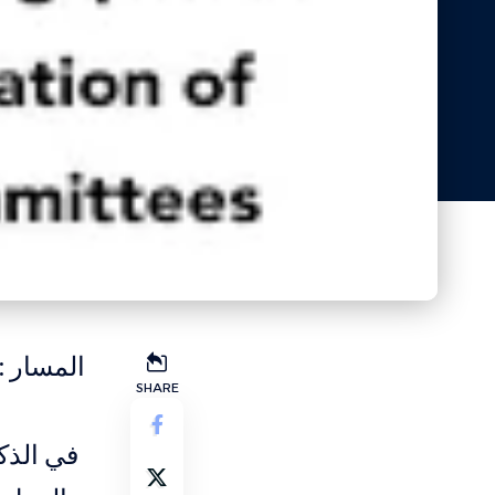
المسار :
SHARE
في الذك