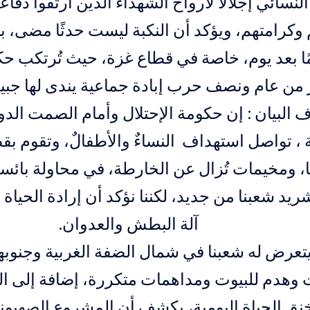
لنسائي إجلالًا لأرواح الشهداء الذين ارتقوا دفا
وكرامتهم، ويؤكد أن النكبة ليست حدثًا مضى، ب
ًا بعد يوم، خاصة في قطاع غزة، حيث تُرتكب حكو
 من عام ونصف حرب إبادة جماعية يندى لها جبين 
 البيان : إن حكومة الإحتلال وأمام الصمت الد
ة ، تواصل استهداف النساءٌ والأطفالٌ، وتقوم 
ا، ومخيمات تُزال عن الخارطة، في محاولة بائس
شريد شعبنا من جديد، لكننا نؤكد أن إرادة الحياة
آلة البطش والعدوان.
يتعرض له شعبنا في شمال الضفة الغربية وجنوبه
ت وهدم للبيوت ومداهمات متكررة، إضافة إلى ا
خنق الحياة اليومية، يكشف أن المشروع الصهيو