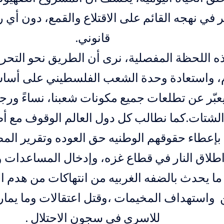
في نهجه القائم على الاقتلاع والقمع، دون أي ر
قانوني.
 اللحظة المفصلية، نرى أن الطريق نحو التحرر يبد
م، واستعادة وحدة الشعب الفلسطيني على أسا
عبّر عن تطلعات جميع مكونات شعبنا، نساءً ورجا
لشتات.
كما نطالب كل دول العالم الوقوف مع 
بإعطاء حقوقهم الوطنيه حق العوده وتقرير الم
لاق النار في قطاع غزه، وإدخال المساعدات وال
ا يحدث بالضفه الغربيه من انتهاكات من هدم ا
 واستهداف المخيمات ،وقتل اعتقالات وما يما
للاسري في سجون الاحتلال .