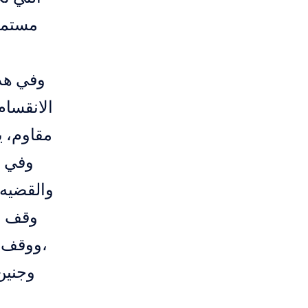
مستمر 
وفي هذه
الانقسا
مقاوم، ي
وفي ا
والقضيه 
وقف اط
،ووقف م
وجنين