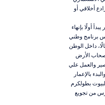
ادع أخلاقي أو
أ أولًا بإنهاء
س برنامج وطني
لًا، داخل الوطن
أصحاب الأرض
صير والعمل علي
بدء بالإعمار
لبيوت بطولكرم
رس من تجويع