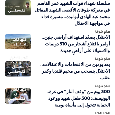
سلسلة شهداء قوات الشهيد عمر القاسم
TV
في معركة طوفان الأقصى الشهيد المقاتل
فلسطيني
محمد عبد الهادي أبو لبدة.. مسيرة فداء
في مواجهة الاحتلال
صالح شوكة
الاحتلال يصعّد استهداف أراضي جنين..
انتهاكات
أوامر باقتلاع أشجار من 310 دونمات
الاحتلال
والاستيلاء على أراضٍ جديدة
أهم الاخبار
صالح شوكة
انتهاكات
بعد يومين من الاقتحامات والاعتقالات..
الاحتلال
الاحتلال ينسحب من مخيم قلنديا وكفر
فلسطيني
عقب
صالح شوكة
انتهاكات
300 يوم من “وقف النار” في غزة..
الاحتلال
اليونيسف: 300 طفل شهيد ووعود
فلسطيني
الحماية تتحول إلى مأساة يومية
LOAI LOAI