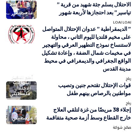
الاحتلال يسلم جثة شهيد من قرية ”
تياسير” بعد احتجازها لأربعة شهور
فلسطيني
LOAI LOAI
فلسطيني
” الديمقراطية ” عدوان الإحتلال المتواصل
أهم
على مخيم قلنديا لليوم الثاني ، محاولة
الاخبار
لاستنساخ نموذج التطهير العرقي والتهجير
في مخيمات شمال الضفة ، وإعادة تشكيل
الواقع الجغرافي والديمغرافي في محيط
مدينة القدس
أهم الاخبار
رباح
انتهاكات
قوات الإحتلال تقتحم جنين وتصيب
الاحتلال
مواطنين بالرصاص بينهم طفل
فلسطيني
رباح
إجلاء 38 مريضًا من غزة لتلقي العلاج
خارج القطاع وسط أزمة صحية متفاقمة
فلسطيني
صالح شوكة