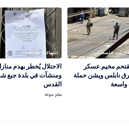
احتلال
فلسطيني
انتهاكات الاحتلال
يقتحم مخيم عسكر
الاحتلال يُخطر بهدم مناز
رق نابلس ويشن حملة
ومنشآت في بلدة جبع شم
واسعة
القدس
صالح شوكة