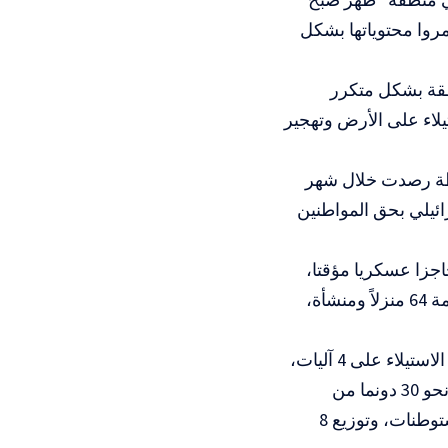
مروا محتوياتها بشكل
نطقة بشكل متكرر
يلاء على الأرض وتهجير
ظة رصدت خلال شهر
ارتكبه الاحتلال الإسرائيلي بحق المواطنين
اطقة، أن هذه الانتهاكات تمثلت في 73 عملية اقتحام، ونصب 32 حاجزا عسكريا مؤقتا،
و31 عملية إغلاق لمداخل البلدات بواسطة البوابات الحديدية، إلى جانب مداهمة 64 منزلاً ومنشأة،
وأشار إلى أن الاحتلال صعّد من ممارساته الميدانية بحق المزارعين من خلال الاستيلاء على 4 آليات،
وتنفيذ 5 اعتداءات مباشرة على المواطنين وممتلكاتهم، بالإضافة إلى تجريف نحو 30 دونما من
أراضي المواطنين في بلدات سلفيت وياسوف، ودير بلوط لصالح توسيع المستوطنات، وتوزيع 8