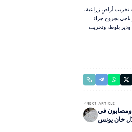
لمستعمرين شملت تخريب أراضٍ زراعية،
 ناجي بجروح جراء
 في بلدتي سرطة، ودير بلوط، وتخريب
NEXT ARTICLE
ل ومصابون في
ل خان يونس