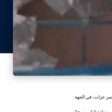
مر عزات، في الجهة
ي منطقة “ظهر صبح”