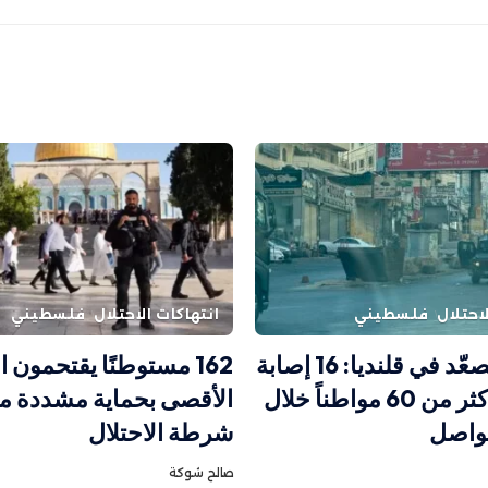
احتلال
فلسطيني
انتهاكات الاحتلال
فلسطيني
الاحتلال يصعّد في قلنديا: 16 إصابة
162 مستوطنًا يقتحمون
واعتقال أكثر من 60 مواطناً خلال
الأقصى بحماية مشددة م
تواصل
شرطة الاحتلال
صالح شوكة