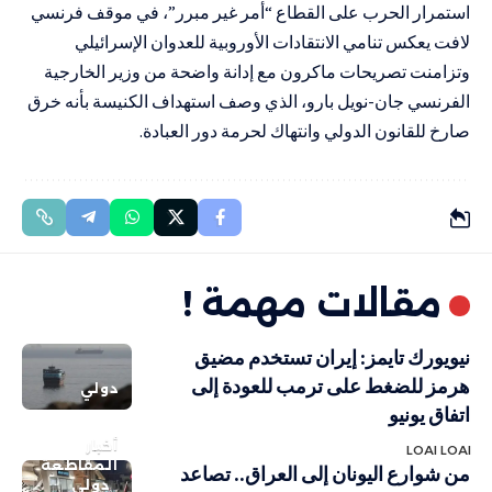
استمرار الحرب على القطاع “أمر غير مبرر”، في موقف فرنسي
لافت يعكس تنامي الانتقادات الأوروبية للعدوان الإسرائيلي
وتزامنت تصريحات ماكرون مع إدانة واضحة من وزير الخارجية
الفرنسي جان-نويل بارو، الذي وصف استهداف الكنيسة بأنه خرق
صارخ للقانون الدولي وانتهاك لحرمة دور العبادة.
مقالات مهمة !
نيويورك تايمز: إيران تستخدم مضيق
هرمز للضغط على ترمب للعودة إلى
دولي
اتفاق يونيو
أخبار
LOAI LOAI
المقاطعة
من شوارع اليونان إلى العراق.. تصاعد
دولي