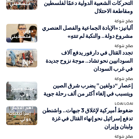
التحركات الشعبية الدولية دعمًا لفلسطين
فلسطيني
ومقاطعة الاحتلال
صالح شوكة
ألبانيز: «الإبادة الجماعية والفصل العنصري
دولي
مشروع دولة.. والنكبة لم تنتهِ»
فلسطيني
صالح شوكة
تجدد القتال في دارفور يدفع آلاف
السودانيين نحو تشاد.. موجة نزوح جديدة
دولي
في غرب السودان
صالح شوكة
إعصار “دولفين” يضرب شرق الصين
بيئة ومناخ
ويتسبب في إلغاء أكثر من ألف رحلة جوية
دولي
LOAI LOAI
أهم الاخبار
ضغوط أميركية لإغلاق 3 جبهات.. واشنطن
إسرائيليات
تدفع إسرائيل نحو إنهاء القتال في غزة
دولي
ولبنان وإيران
صالح شوكة