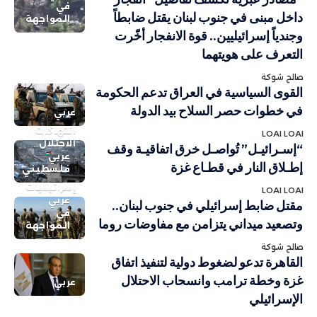
في
داخل مبنى في جنوب لبنان يقتل ضابطاً
المواجهة
وجندياً إسرائيليين.. قوة الانفجار أخّرت
التعرف على هويتهما
صالح شوكة
القوى السياسية في العراق تدعم الحكومة
في خطوات حصر السلاح بيد الدولة
عربي
انتهاكات
LOAI LOAI
الاحتلال
“إسـرائيـل” تُواصـل خرق اتفاقيـة وقف
عربي
إطـلاق النار في قطـاع غزة
فلسطيني
إسرائيليات
LOAI LOAI
عربي
مقتل ضابط إسرائيلي في جنوب لبنان..
في
وتصعيد ميداني يتزامن مع مفاوضات روما
المواجهة
صالح شوكة
القاهرة تدعو لضغوط دولية لتنفيذ اتفاق
غزة وخطة ترامب وانسحاب الاحتلال
عربي
الإسرائيلي