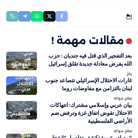
مقالات مهمة !
عربي
بعد التفجير الذي قتل فيه جنديان : حزب
في
الله يفرض معادلة جديدة تقلق إسرائيل
المواجهة
رباح
انتهاكات
غارات الاحتلال الإسرائيلي تتصاعد جنوب
الاحتلال
لبنان بالتزامن مع مفاوضات روما
عربي
صالح شوكة
بيان عربي وإسلامي مشترك: انتهاكات
عربي
الاحتلال تقوض اتفاق غزة وترفض ضم
فلسطيني
الأراضي الفلسطينية
إسرائيليات
صالح شوكة
عربي
“مصادر عبرية تكشف تفاصيل “انفجار