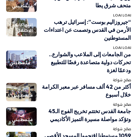
متحف شرق يطا
فلسطيني
LOAI LOAI
“جيروزاليم بوست”: إسرائيل ترهب
انتهاكات
الأرمن في القدس وتصمت عن اعتداءات
الاحتلال
المستوطنين
LOAI LOAI
من الجامعات إلى الملاعب والشوارع..
دولي
تحركات دولية متصاعدة رفضًا للتطبيع
فلسطيني
ودعمًا لغزة
صالح شوكة
أكثر من 42 ألف مسافر عبر معبر الكرامة
خلال أسبوع
فلسطيني
صالح شوكة
جامعة القدس تختتم تخريج الفوج الـ45
وتؤكد مواصلة مسيرة التميز الأكاديمي
فلسطيني
صالح شوكة
1059 مستوطنا اقتحموا المسجد الأقصى