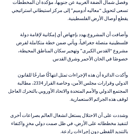
وفصل شمال الضفة الغربية عن جنوبها، مؤكدة أن المخططات
تسعى لتحويل “معاليه أدوميم” إلى مركز استيطاني استراتيجي
يقطع أوصال الأرض الفلسطينية.
وأضافت أن المشروع يهدد بإجهاض أي إمكانية لإقامة دولة
فلسطينية متصلة جغرافياً، ويأتي ضمن خطة متكاملة لفرض
مشروع “القدس الكبرى” وتهجير سكان المناطق المحيطة،
خصوصًا في الخان الأحمر وشرق القدس.
وأكدت الدائرة أن هذه الإجراءات تمثل انتهاكًا صارخًا للقانون
الدولي وقرارات مجلس الأمن، وخاصة القرار 2334، مطالبة
المجتمع الدولي والأمم المتحدة والاتحاد الأوروبي بالتحرك العاجل
لوقف هذه الجرائم الاستعمارية.
وشددت على أن الاحتلال يستغل انشغال العالم بصراعات أخرى
لتنفيذ مخططاته على الأرض، في ظل صمت دولي مخزٍ واكتفاء
بالتنديد اللفظي دون إجراءات رادعة.