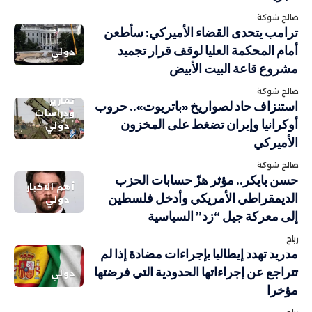
صالح شوكة
ترامب يتحدى القضاء الأميركي: سأطعن
أمام المحكمة العليا لوقف قرار تجميد
دولي
مشروع قاعة البيت الأبيض
صالح شوكة
تقارير
استنزاف حاد لصواريخ «باتريوت».. حروب
ودراسات
أوكرانيا وإيران تضغط على المخزون
دولي
الأميركي
صالح شوكة
حسن بايكر.. مؤثر هزّ حسابات الحزب
أهم الاخبار
الديمقراطي الأمريكي وأدخل فلسطين
دولي
إلى معركة جيل “زد” السياسية
رباح
مدريد تهدد إيطاليا بإجراءات مضادة إذا لم
تتراجع عن إجراءاتها الحدودية التي فرضتها
دولي
مؤخرا