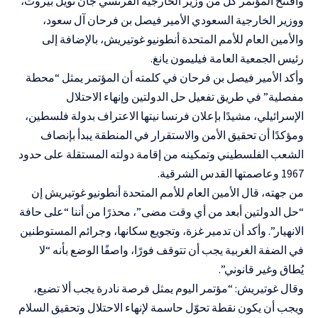
وافتتح المؤتمر كل من وزير الخارجية الفرنسي جان نويل بيروت،
ووزير الخارجية السعودي الأمير فيصل بن فرحان آل سعود،
والأمين العام للأمم المتحدة أنطونيو غوتيريش، بالإضافة إلى
رئيس الجمعية العامة فيليمون يانغ.
وأكد الأمير فيصل بن فرحان في كلمته أن المؤتمر يمثل “محطة
مفصلية” في طريق تفعيل حل الدولتين وإنهاء الاحتلال
الإسرائيلي، مشيدًا بإعلان فرنسا نيتها الاعتراف بدولة فلسطين،
ومؤكدًا أن تحقيق الأمن والاستقرار في المنطقة يبدأ بإنصاف
الشعب الفلسطيني وتمكينه من إقامة دولته المستقلة على حدود
1967 وعاصمتها القدس الشرقية.
من جهته، قال الأمين العام للأمم المتحدة أنطونيو غوتيريش إن
“حل الدولتين أبعد من أي وقت مضى”، محذرًا من أننا “على حافة
الانهيار”. وأكد أن تدمير غزة، وتجويع سكانها، وجرائم المستوطنين
في الضفة الغربية يجب أن تتوقف فورًا، واصفًا الوضع بأنه “لا
يُطاق وغير قانوني”.
وقال غوتيريش: “مؤتمر اليوم يمثل فرصة نادرة يجب ألا تضيع،
ويجب أن يكون نقطة تحوّل حاسمة لإنهاء الاحتلال وتحقيق السلام