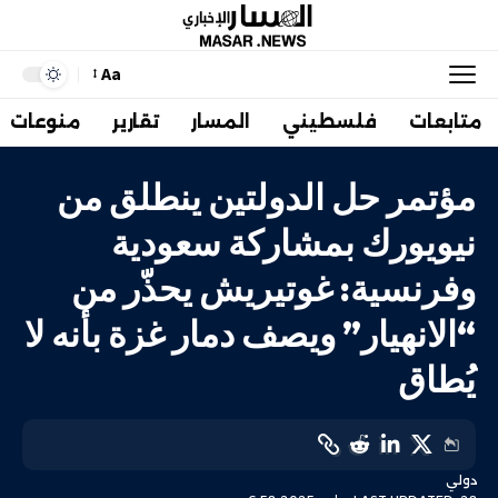
Aa
متابعات
فلسطيني
المسار
تقارير
منوعات
مؤتمر حل الدولتين ينطلق من
نيويورك بمشاركة سعودية
وفرنسية: غوتيريش يحذّر من
“الانهيار” ويصف دمار غزة بأنه لا
يُطاق
دولي