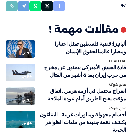
مقالات مهمة !
ألبانيزا:قضية فلسطين تمثل اختبارا
ومعيارا عالميا لحقوق الإنسان
دولي
LOAI LOAI
قادة الجيش الأميركي يبحثون عن مخرج
من حرب إيران بعد 6 أشهر من القتال
دولي
صالح شوكة
انفراج محتمل في أزمة هرمز.. اتفاق
مؤقت يفتح الطريق أمام عودة الملاحة
دولي
صالح شوكة
أجسام مجهولة ومناورات غريبة.. البنتاغون
يكشف دفعة جديدة من ملفات الظواهر
دولي
الجوية