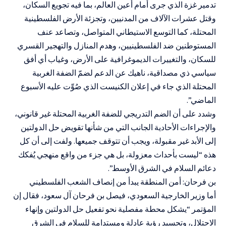
تدمير غزة الذي جرى أمام أعين العالم، بما فيه تجويع السكان،
وقتل عشرات الآلاف من المدنيين، وتجزئة الأرض الفلسطينية
المحتلة، كما التوسع الاستيطاني المتواصل، وتصاعد عنف
المستوطنين ضد الفلسطينيين، وهدم المنازل والتهجير القسري
للسكان، والتغييرات الديموغرافية على الأرض، وغياب أي أفق
سياسي ذي مصداقية، ناهيك عن الدعم لضمّ الضفة الغربية
المحتلة الذي جاء في إعلان الكنيست الذي صُوِّت عليه الأسبوع
الماضي”.
وشدد على أن الضم التدريجي للضفة الغربية المحتلة غير قانوني،
والإجراءات الأحادية الجانب التي من شأنها تقويض حل الدولتين
إلى الأبد غير مقبولة، ويجب أن تتوقف جميعها. ولفت إلى أن كل
هذه “ليست بأحداث معزولة، بل هي جزء من واقع منهجي يُفكك
دعائم السلام في الشرق الأوسط”.
بن فرحان: أمن المنطقة يبدأ من إنصاف الشعب الفلسطيني
أما وزير الخارجية السعودي، فيصل بن فرحان آل سعود، فقال إن
المؤتمر “يشكل محطة مفصلية نحو تفعيل حل الدولتين وإنهاء
الاحتلال، وتجسيد رؤية عادلة ومستدامة للسلام في الشرق