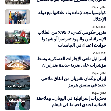
صالح شوكة
كولومبيا تتجه لإعادة بناء علاقتها مع دولة
الإحتلال
دولي
LOAI LOAI
تقارير
تقرير حكومي كندي: 95.7% من الطلاب
ودراسات
الإسرائيليين واليهود تعرضوا أو شهدوا
دولي
حوادث اعتداء في الجامعات
LOAI LOAI
إسرائيل تلغي الإجازات العسكرية وسط
أهم الاخبار
مؤشرات على ضربة جديدة ضد إيران
إسرائيليات
صالح شوكة
إيران وعُمان تقتربان من اتفاق ملاحي
جديد في مضيق هرمز
دولي
عربي
صالح شوكة
تحذيرات إسرائيلية في اليونان.. وملاحقة
إسرائيليات
قضائية لجندي احتياط في فيتنام
دولي