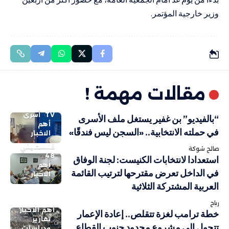
وزير خارجية المؤتمر.
مقالات مهمة !
TV
أسرى
“بالفيديو” بن غفير يستغل ملف الأسرى
أهم
في حملته الانتخابية.. «السجن ليس فندقًا»
الاخبار
فلسطيني
صالح شوكة
48
استعدادا لانتخابات الكنيست: لجنة الوفاق
أهم
في الداخل تعرض مقترحها لترتيب القائمة
الاخبار
العربية المشتركة الثلاثية
رباح
أهم الاخبار
خطة ترامب لغزة تتقلص.. إعادة الإعمار
تقارير
تتحول إلى مشروع محدود جنوب القطاع
ودراسات