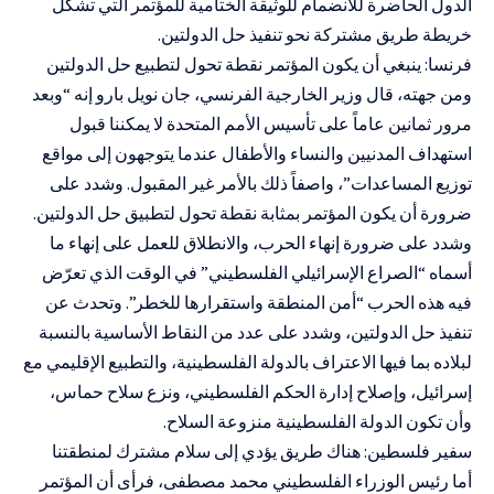
الدول الحاضرة للانضمام للوثيقة الختامية للمؤتمر التي تشكل
خريطة طريق مشتركة نحو تنفيذ حل الدولتين.
فرنسا: ينبغي أن يكون المؤتمر نقطة تحول لتطبيع حل الدولتين
ومن جهته، قال وزير الخارجية الفرنسي، جان نويل بارو إنه “وبعد
مرور ثمانين عاماً على تأسيس الأمم المتحدة لا يمكننا قبول
استهداف المدنيين والنساء والأطفال عندما يتوجهون إلى مواقع
توزيع المساعدات”، واصفاً ذلك بالأمر غير المقبول. وشدد على
ضرورة أن يكون المؤتمر بمثابة نقطة تحول لتطبيق حل الدولتين.
وشدد على ضرورة إنهاء الحرب، والانطلاق للعمل على إنهاء ما
أسماه “الصراع الإسرائيلي الفلسطيني” في الوقت الذي تعرّض
فيه هذه الحرب “أمن المنطقة واستقرارها للخطر”. وتحدث عن
تنفيذ حل الدولتين، وشدد على عدد من النقاط الأساسية بالنسبة
لبلاده بما فيها الاعتراف بالدولة الفلسطينية، والتطبيع الإقليمي مع
إسرائيل، وإصلاح إدارة الحكم الفلسطيني، ونزع سلاح حماس،
وأن تكون الدولة الفلسطينية منزوعة السلاح.
سفير فلسطين: هناك طريق يؤدي إلى سلام مشترك لمنطقتنا
أما رئيس الوزراء الفلسطيني محمد مصطفى، فرأى أن المؤتمر