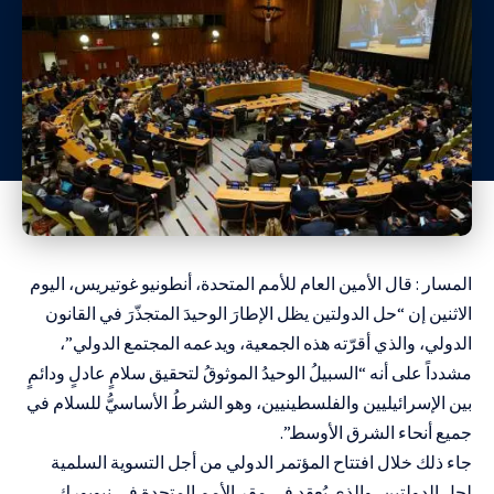
المسار : قال الأمين العام للأمم المتحدة، أنطونيو غوتيريس، اليوم
الاثنين إن “حل الدولتين يظل الإطارَ الوحيدَ المتجذّرَ في القانون
الدولي، والذي أقرّته هذه الجمعية، ويدعمه المجتمع الدولي”،
مشدداً على أنه “السبيلُ الوحيدُ الموثوقُ لتحقيق سلامٍ عادلٍ ودائمٍ
بين الإسرائيليين والفلسطينيين، وهو الشرطُ الأساسيُّ للسلام في
جميع أنحاء الشرق الأوسط”.
جاء ذلك خلال افتتاح المؤتمر الدولي من أجل التسوية السلمية
لحل الدولتين، والذي يُعقد في مقر الأمم المتحدة في نيويورك،