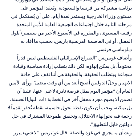
برئاسة مشتركة من فرنسا والسعودية. ويُعقد المؤتمر على
مستوى وزراء الخارجية ويستمر لعدة أيام، على أن يُستكمل في
مرحلته الثانية خلال اجتماعات الجمعية العامة للأمم المتحدة
رفيعة المستوى، والمقررة في الأسبوع الأخير من سبتمبر/أيلول
المقبل، أو في العاصمة الفرنسية باريس، بحسب ما أفاد به
دبلوماسي فرنسي.
وأضاف غوتيريس “الصراع الإسرائيلي الفلسطيني ليس قدَراً
محتوماً، بل يمكن إنهاؤه، لكن ذلك يتطلب إرادة سياسية وقيادة
شجاعة ويتطلب الحقيقة، والحقيقة هي أننا نقف على حافة
الانهيار. وحلّ الدولتين أصبح أبعد من أي وقت مضى”. ورأى الأمين
العام أن “مؤتمر اليوم يمثل فرصة نادرة لا غنى عنها، علينا أن
نضمن ألا يصبح مجرد محفل آخر في الخطابة ذات النوايا الحسنة،
بل يمكنه، ويجب أن يكون نقطة تحول حاسمة، نقطة تُحفز تقدماً لا
رجعة فيه نحو إنهاء الاحتلال، وتحقيق طموحنا المشترك في حل
دولتين قابل للتطبيق”.
وبشأن ما يجري في غزة والضفة، قال غوتيريس: “لا شيء يبرر