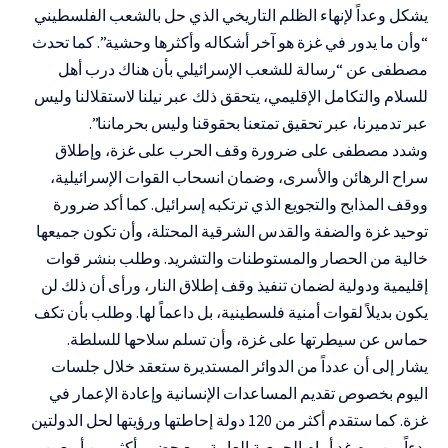
يشكل وعداً لإنهاء الظلم التاريخي الذي حل بالشعب الفلسطيني
“وأن ما يدور في غزة هو آخر أشكاله وأكثرها وحشية”. كما تحدث
مصطفى عن “رسالة للشعب الإسرائيلي بأن هناك درب أهل
للسلام والتكامل الإقليمي، يتحقق ذلك عبر نيلنا لاستقلالنا وليس
عبر تدميرنا، عبر تحقيق تمتعنا بحقوقنا وليس بحرماننا”.
وشدد مصطفى على ضرورة وقف الحرب على غزة، وإطلاق
سراح الرهائن والأسرى، وضمان انسحاب القوات الإسرائيلية،
ووقف المذابح والتجويع الذي ترتكبه إسرائيل. كما أكد ضرورة
توحيد غزة والضفة والقدس الشرقية المحتلة، وأن تكون جميعها
خالية من الحصار والمستوطنات والتشريد. وطلب بنشر قوات
إقليمية ودولية لضمان تنفيذ وقف إطلاق النار، ورأى أن ذلك لن
يكون بديلاً لقوات أمنية فلسطينية، بل داعماً لها. وطلب بأن تكف
حماس عن سيطرتها على غزة، وأن تسلم سلاحها للسلطة.
يشار إلى أن عدداً من الدوائر المستديرة ستعقد خلال جلسات
اليوم بخصوص تقديم المساعدات الإنسانية وإعادة الإعمار في
غزة. كما ستقدم أكثر من 120 دولة إحاطتها ورؤيتها لحل الدولتين
بدءاً من يوم غد أمام الجمعية العامة، مع حضور أكثر من أربعين