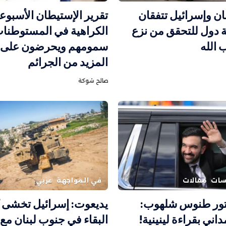
نان وإسرائيل تتفقان
تقرير الإستيطان الأسبوع
 دول للتحقق من نزع
الكراهية في المستوطنات
 الله
سمومهم ويحرضون على ا
المزيد من الجرائم
صالح شوكة
اسات
مقالات
في المواجهة
عربي
تور طنوس شلهوب:
يديعوت: إسرائيل تخشى 
اني بقراءة لينينية!
البقاء في جنوب لبنان مع