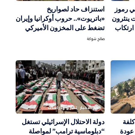
ي رموز
استنزاف حاد لصواريخ
 ينثرون
«باتريوت».. حروب أوكرانيا وإيران
رتكاب
تضغط على المخزون الأميركي
صالح شوكة
أهم الاخبار
تقارير ودراسات
كلفة
دولة الاحتلال الإسرائيلي تستغل
 عودة
“دبلوماسية ترامب” لمواصلة