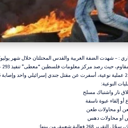
في ال
ات النوعية:
رير 268 فعالية شعبية، من بينها: