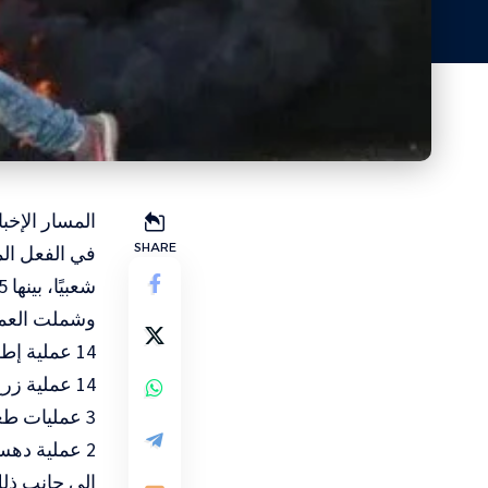
SHARE
شعبيًا، بينها 25 عملية نوعية، أسفرت عن مقتل جندي إسرائيلي واحد وإصابة 15 آخرين.
وشملت العملي
14 عملية إطلاق نار واشتباك مسلح
14 عملية زرع أو إلقاء عبوة ناسفة
3 عمليات طعن أو محاولات طعن
2 عملية دهس أو محاولات دهس
إلى جانب ذلك، سجّل التق