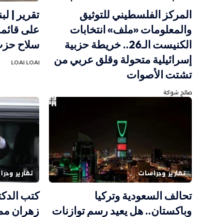
المركز الفلسطيني للتوثيق
تقرير | لب
والمعلومات «ملف» انتخابات
على قائمة
الكنيست الـ26.. خريطة حزبية
سلاح حزب
إسرائيلية متحولة وقلق عربي من
LOAI LOAI
تشتت الأصوات
صالح شوكة
تقارير ودراسات
تقارير ودر
تحالف السعودية وتركيا
كتب الدك
وباكستان.. هل يعيد رسم توازنات
زهران ممد