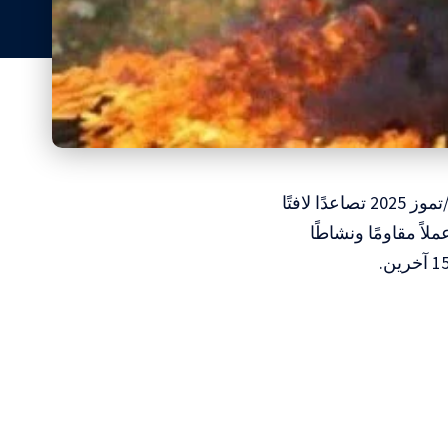
المسار الإخباري : – شهدت الضفة الغربية والقدس المحتلتان خلال شهر يوليو/تموز 2025 تصاعدًا لافتًا
فعل المقاوم، حيث رصد مركز معلومات فلسطين “معطى” تنفيذ 293 عملاً مقاومًا ونشاطًا