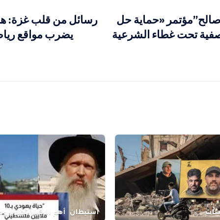
صالح”مؤتمر «حماية حل
رسائل من قلب غزة: ه
تصفية تحت غطاء الشرعية
يضرب مواقع رياضي
اسات
استيطان
أهم الاخبار
تقارير و