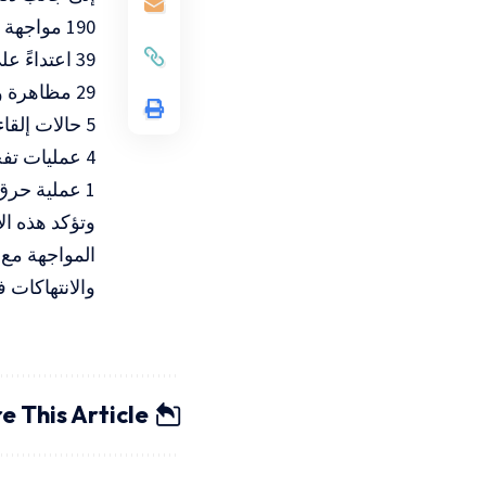
190 مواجهة ميدانية بمناطق متفرقة
39 اعتداءً على مستوطنين
29 مظاهرة ومسيرة
5 حالات إلقاء زجاجات حارقة
4 عمليات تفجير مركبات لمستوطنين
1 عملية حرق بؤرة استيطانية
وتؤكد هذه ال
المواجهة مع 
والانتهاكات ف
e This Article