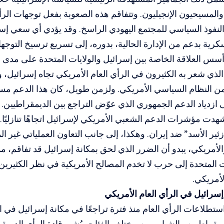
المسيحيون الإنجيليون. وتتفاقم هذه الصعوبة بفعل توجهات الرأي 
النفوذ السياسي للمجتمع اليهودي الراسخ. وقد يؤدي أي سعي إ
ية بدعم من الإدارة الحالية، بدوره، إلى تسريع ترسيخ التوجهات
أسس العلاقة الخاصة بين إسرائيل والولايات المتحدة على مدى ال
لذي شعر به الكثيرون في الرأي العام الأمريكي تجاه إسرائيل، و
 النظام السياسي الأمريكي. ولزمن طويل، كان هذا الدعم مست
لى ازدياد الدعم الجمهوري الذي عوّض التراجع بين الديمقراطيين.
دت مؤشرات الدعم الشعبي الأمريكي لإسرائيل اتجاهًا تنازليًا. 
ئير الأسد” ضد إيران. وهكذا، إلى جانب التعاون العملياتي غير 
الأمريكي، يبدو أن الضرر الذي لحق بمكانة إسرائيل قد تفاقم، مما
ت المتحدة إلى حرب لا تخدم المصالح الأمريكية في نظر الكثيرين،
لأمريكي.
 إسرائيل في الرأي العام الأمريكي
تطلاعات الرأي العام منذ فترة تراجعًا في مكانة إسرائيل في الو
يمقراطيين والشباب من مختلف الفئات. يُشير قادة الرأي الديم