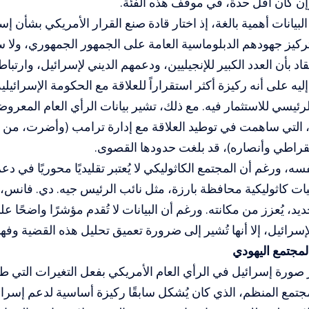
إن كان أقل حدة، في موقف هذه الفئة.
بيانات أهمية بالغة، إذ اختار قادة صنع القرار الأمريكي بشأن 
ركيز جهودهم الدبلوماسية العامة على الجمهور الجمهوري، ولا سيم
قاد بأن العدد الكبير للإنجيليين، ودعمهم الديني لإسرائيل، وارت
إليه على أنه ركيزة أكثر استقراراً للعلاقة مع الحكومة الإسرائيل
ئيسي للاستثمار فيه. مع ذلك، تشير بيانات الرأي العام المعروض
، التي ساهمت في توطيد العلاقة مع إدارة ترامب (وأضرت، من ج
قراطي وأنصاره)، قد بلغت حدودها القصوى.
، ورغم أن المجتمع الكاثوليكي لا يُعتبر تقليديًا محوريًا في دع
 كاثوليكية محافظة بارزة، مثل نائب الرئيس جيه. دي. فانس، 
يد، يُعزز من مكانته. ورغم أن البيانات لا تُقدم مؤشرًا واضحًا ع
سرائيل، إلا أنها تُشير إلى ضرورة تعميق تحليل هذه القضية وفهم
مجتمع اليهودي
 صورة إسرائيل في الرأي العام الأمريكي بفعل التغيرات التي 
مجتمع المنظم، الذي كان يُشكل سابقًا ركيزة أساسية لدعم إسرائيل