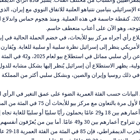
الإسرائيلي بنيامين نتنياهو العلنية للاتفاق النووي مع إيران، الذ
أوباما عام 2015، كنقطة حاسمة في هذه العملية. ومنذ هجوم حماس وان
لتوجه، وهو الآن على أعتاب منعطف حاسم.
لبي مماثل في استطلاع بيو لعام 2025، و42 في المئة في عام 2022 .
لية، يظهر الاستطلاع أن إسرائيل يُنظر إليها بشكل مشابه للدول 
 في ذلك روسيا وإيران والصين، وبشكل سلبي أكثر من المملكة ال
البيانات حسب الفئة العمرية الضوء على عمق التغير في الرأي العا
المنشورة هنا لأول مرة بالتعاون مع مركز ب
في المئة ممن تتراوح أعمارهم بين 30 و49 عامًا. أما بين من يُ
يميلون إلى 