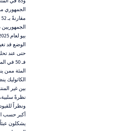
الجمهوريين 
الوضع قد تغير
حتى عند تحلي
نظرةً سلبية، و18 في المئة ينظرون إليها نظرةً إ
ونظراً للقيو
أكبر حسب الع
يشكلون عبئاً