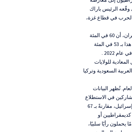
ي وقّعه الرئيس باراك
دلاع الحرب في قطاع غزة،
وأظهر استطلاع رأي أجراه مركز بيو للأبحاث، في خضم الحملة الحالية في إيران، أن 60 في المئة
من الشعب الأمريكي ينظر إلى إسرائيل نظرة سلبية أو سلبية للغاية. ويُقارن هذا بـ 53 في المئة
المعادية للولايات
عربية السعودية وتركيا
م. تُظهر البيانات
يو للأبحاث أن 75 في المئة من المشاركين في الاستطلاع
ممن تتراوح أعمارهم بين 18 و29 عامًا يحملون رأيًا سلبيًا أو سلبيًا للغاية تجاه إسرائيل، مقارنةً بـ 67
عرّفون أنفسهم كديمقراطيين أو
الحزب الديمقراطي، فإن 85 في المئة من الفئة العمرية 18-29 عامًا يحملون رأيًا سلبيًا،