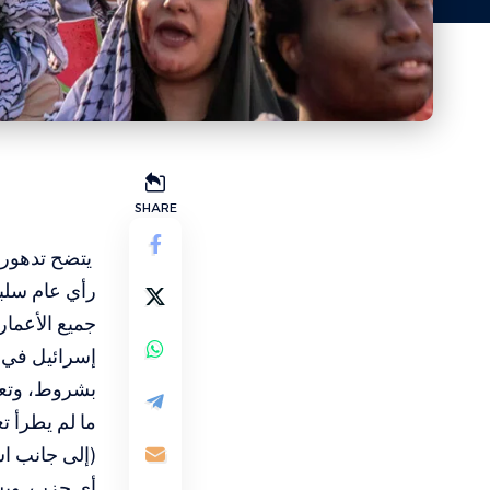
SHARE
يتضح تدهور 
رأي عام سلبي
جميع الأعمار
إسرائيل في 
بشروط، وتعا
ما لم يطرأ ت
(إلى جانب اس
أي حزب. ويشم