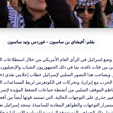
بقلم: أفيشاي بن ساسون – غوردس وتيد ساسون
وضع إسرائيل في الرأي العام الأمريكي من خلال استطلاعات ا
 بين فئات ناقدة، بما في ذلك الجمهوريون الشباب والإنجيليون
. ويصاحب هذا التصور السلبي لإسرائيل خطاب إعلامي نقدي (خاص
الحرب مع إيران)، وتحركات في الكونغرس لربط المساعدات ال
ظم الموقف السلبي من أنشطة جماعات الضغط المؤيدة لإسرا
غيير جذري على التوجهات الحالية، التي تستمد قوتها أيضاً من أفع
تمرار التوجهات والظواهر المعادية للسامية)، ستجد إسرائيل نفسه
ل ذلك الجماهير المستهدفة الرئيسية للسياسة الإسرائيلية خلا