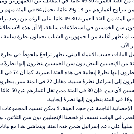
و83 في المئة من الفئة العمرية 30-49 عامًا. في المقابل، بين 
الجمهوري ممن تتراوح أعمارهم بين 18 و29 عا
مقارنةً بـ 52 في المئة من الفئة العمرية 30-49 عامًا. عل
دون سن الخمسين في استطلاعات سابقة، إلا أن هذه الاستطلاعا
بيو لعام 2025، لم تُظهر أغلبية من الجمهوريين الشباب يحملون نظرة سلبي
 الآن.
ل البيانات حسب الانتماء الديني، يظهر تراجعٌ ملحوظٌ في نظرة 
المئة ممن ينظرون إليها نظر
الكاثوليك ينظرون إلى إسرائيل نظرةً سلبية، مقابل
بين غير المنتسبين 
يجابية.
د الإحصائية الناجمة عن حجم العينة، لا يمكن تقسيم المجموعات ا
مر. في الوقت نفسه، لو فحصنا الإنجيليين دون سن الثلاثين، لوج
 سلبياً على دعم إسرائيل ضمن هذه الفئة. ويتماشى هذا مع بيانا