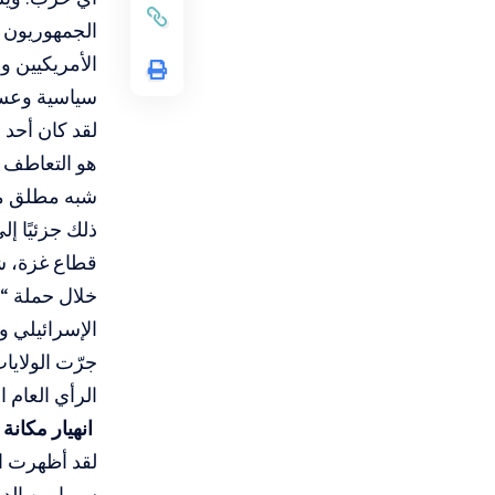
الجمهوريون و
الأمريكيين و
سياسية وعسكر
لقد كان أحد 
هو التعاطف ا
شبه مطلق من
ذلك جزئيًا إ
قطاع غزة، شه
خلال حملة “ز
الإسرائيلي و
جرّت الولايا
الرأي العام ا
انهيار مكانة
لقد أظهرت اس
سيما بين الد