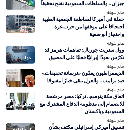
جيزان.. والسلطات السعودية تفتح تحقيقاً
عربي
صالح شوكة
حملة في أميركا لمقاطعة الجمعية الطبية
احتجاجًا على موقفها من حرب غزة
دولي
واحتجاز أبو صفية
صالح شوكة
وول ستريت جورنال: تفاهمات هرمز قد
تكرّس نفوذًا إيرانيًا فعليًا على المضيق
دولي
صالح شوكة
الديمقراطيون يعدّون «ترسانة تحقيقات»
ضد ترامب.. والعزل يبقى خيارًا مفتوحًا
دولي
صالح شوكة
اتفاق مكة يتوسع.. تركيا: مصر مرشحة
للانضمام إلى منظومة الدفاع المشترك مع
دولي
عربي
السعودية وباكستان
صالح شوكة
تنسيق أميركي إسرائيلي مكثف بشأن
إسرائيليات