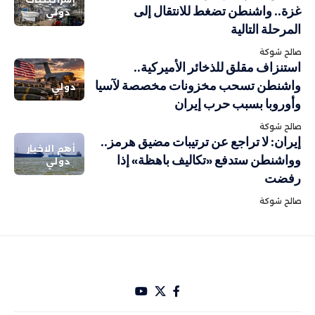
غزة.. واشنطن تضغط للانتقال إلى
دولي
المرحلة التالية
صالح شوكة
استنزاف مقلق للذخائر الأميركية..
واشنطن تسحب مخزونات مخصصة لآسيا
دولي
وأوروبا بسبب حرب إيران
صالح شوكة
إيران: لا تراجع عن ترتيبات مضيق هرمز..
أهم الاخبار
وواشنطن ستدفع «تكاليف باهظة» إذا
دولي
رفضت
صالح شوكة