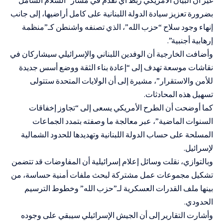
بضرورة تعزيز سيادة الدولة اللبنانية على كامل أراضيها، إلى جانب
إنهاء وجود سلاح “حزب الله”، الذي تصنفه واشنطن كـ”منظمة
إرهابية أجنبية”.
وأضافت الخارجية أن الوفدين اللبناني والإسرائيلي سيشاركان في
نقاشات موسعة تهدف إلى “إعادة بناء الثقة ووضع أسس جديدة
للأمن والاستقرار”، مشيرة إلى أن الولايات المتحدة ستتولى
تسهيل هذه المحادثات.
كما أوضحت أن الطرح الأمريكي يسعى إلى “تجاوز إخفاقات
السنوات الماضية”، عبر معالجة ما وصفته بتمدد الجماعات
المسلحة على حساب الدولة اللبنانية وتهديدها للحدود الشمالية
لإسرائيل.
وبالتوازي، نقلت وسائل إعلام إسرائيلية أن المفاوضات قد تتضمن
تشكيل مجموعات عمل مشتركة لبحث ملفات أمنية حساسة، من
بينها ملف القدرات العسكرية لـ”حزب الله” وخطوط الترسيم
الحدودي.
وأشارت التقارير إلى أن الجيش الإسرائيلي سيبقي على وجوده