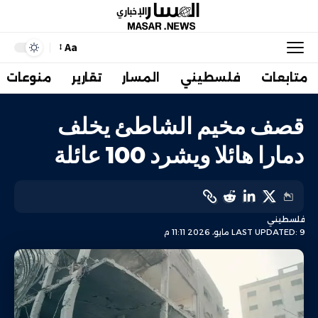
Aa
متابعات
فلسطيني
المسار
تقارير
منوعات
قصف مخيم الشاطئ يخلف
دمارا هائلا ويشرد 100 عائلة
فلسطيني
LAST UPDATED: 9 مايو، 2026 11:11 م