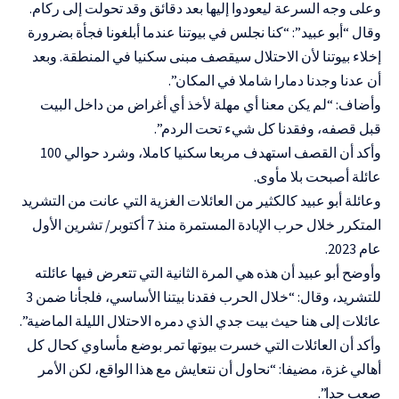
وعلى وجه السرعة ليعودوا إليها بعد دقائق وقد تحولت إلى ركام.
وقال “أبو عبيد”: “كنا نجلس في بيوتنا عندما أبلغونا فجأة بضرورة
إخلاء بيوتنا لأن الاحتلال سيقصف مبنى سكنيا في المنطقة. وبعد
أن عدنا وجدنا دمارا شاملا في المكان”.
وأضاف: “لم يكن معنا أي مهلة لأخذ أي أغراض من داخل البيت
قبل قصفه، وفقدنا كل شيء تحت الردم”.
وأكد أن القصف استهدف مربعا سكنيا كاملا، وشرد حوالي 100
عائلة أصبحت بلا مأوى.
وعائلة أبو عبيد كالكثير من العائلات الغزية التي عانت من التشريد
المتكرر خلال حرب الإبادة المستمرة منذ 7 أكتوبر/ تشرين الأول
عام 2023.
وأوضح أبو عبيد أن هذه هي المرة الثانية التي تتعرض فيها عائلته
للتشريد، وقال: “خلال الحرب فقدنا بيتنا الأساسي، فلجأنا ضمن 3
عائلات إلى هنا حيث بيت جدي الذي دمره الاحتلال الليلة الماضية”.
وأكد أن العائلات التي خسرت بيوتها تمر بوضع مأساوي كحال كل
أهالي غزة، مضيفا: “نحاول أن نتعايش مع هذا الواقع، لكن الأمر
صعب جدا”.