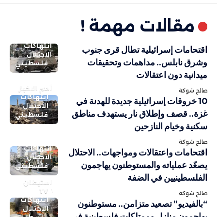
مقالات مهمة !
انتهاكات
اقتحامات إسرائيلية تطال قرى جنوب
الاحتلال
وشرق نابلس.. مداهمات وتحقيقات
فلسطيني
ميدانية دون اعتقالات
أهم الاخبار
صالح شوكة
انتهاكات
10 خروقات إسرائيلية جديدة للهدنة في
الاحتلال
غزة.. قصف وإطلاق نار يستهدف مناطق
فلسطيني
سكنية وخيام النازحين
صالح شوكة
انتهاكات
اقتحامات واعتقالات ومواجهات.. الاحتلال
الاحتلال
يصعّد عملياته والمستوطنون يهاجمون
فلسطيني
الفلسطينيين في الضفة
استيطان
TV
صالح شوكة
انتهاكات
“بالفيديو” تصعيد متزامن.. مستوطنون
الاحتلال
يهاجمون منازل وممتلكات فلسطينية في