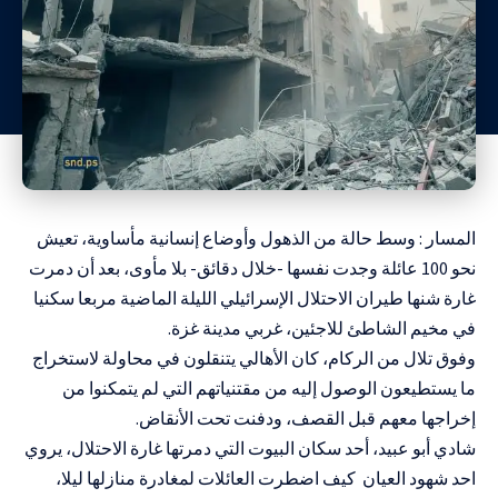
المسار : وسط حالة من الذهول وأوضاع إنسانية مأساوية، تعيش
نحو 100 عائلة وجدت نفسها -خلال دقائق- بلا مأوى، بعد أن دمرت
غارة شنها طيران الاحتلال الإسرائيلي الليلة الماضية مربعا سكنيا
في مخيم الشاطئ للاجئين، غربي مدينة غزة.
وفوق تلال من الركام، كان الأهالي يتنقلون في محاولة لاستخراج
ما يستطيعون الوصول إليه من مقتنياتهم التي لم يتمكنوا من
إخراجها معهم قبل القصف، ودفنت تحت الأنقاض.
شادي أبو عبيد، أحد سكان البيوت التي دمرتها غارة الاحتلال، يروي
احد شهود العيان كيف اضطرت العائلات لمغادرة منازلها ليلا،