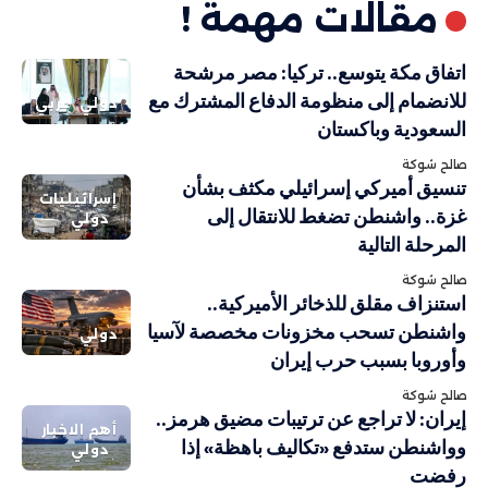
مقالات مهمة !
اتفاق مكة يتوسع.. تركيا: مصر مرشحة
للانضمام إلى منظومة الدفاع المشترك مع
دولي
عربي
السعودية وباكستان
صالح شوكة
تنسيق أميركي إسرائيلي مكثف بشأن
إسرائيليات
غزة.. واشنطن تضغط للانتقال إلى
دولي
المرحلة التالية
صالح شوكة
استنزاف مقلق للذخائر الأميركية..
واشنطن تسحب مخزونات مخصصة لآسيا
دولي
وأوروبا بسبب حرب إيران
صالح شوكة
إيران: لا تراجع عن ترتيبات مضيق هرمز..
أهم الاخبار
وواشنطن ستدفع «تكاليف باهظة» إذا
دولي
رفضت