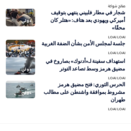
صالح شوكة
شجار في مطار فلبيني ينتهي بتوقيف
أميركي ويهودي بعد هتاف: «هتلر كان
دولي
محقًا»
LOAI LOAI
جلسة لمجلس الأمن بشأن الضفة الغربية
فلسطيني
دولي
LOAI LOAI
استهداف سفينة لـ«أدنوك» بصاروخ في
مضيق هرمز وسط تصاعد التوتر
دولي
LOAI LOAI
الحرس الثوري: فتح مضيق هرمز
مشروط بموافقة واشنطن على مطالب
دولي
طهران
LOAI LOAI