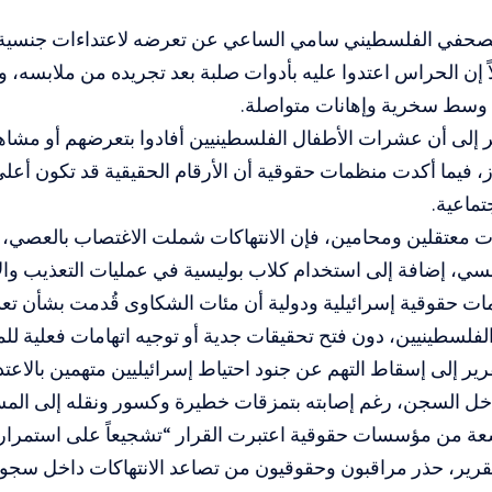
حفي الفلسطيني سامي الساعي عن تعرضه لاعتداءات جنسية 
ً إن الحراس اعتدوا عليه بأدوات صلبة بعد تجريده من ملابسه، 
وسط سخرية وإهانات متواصلة.
ر إلى أن عشرات الأطفال الفلسطينيين أفادوا بتعرضهم أو مشا
ز، فيما أكدت منظمات حقوقية أن الأرقام الحقيقية قد تكون أ
تماعية.
 معتقلين ومحامين، فإن الانتهاكات شملت الاغتصاب بالعصي، و
جنسي، إضافة إلى استخدام كلاب بوليسية في عمليات التعذيب وا
ت حقوقية إسرائيلية ودولية أن مئات الشكاوى قُدمت بشأن تع
فلسطينيين، دون فتح تحقيقات جدية أو توجيه اتهامات فعلية للم
قرير إلى إسقاط التهم عن جنود احتياط إسرائيليين متهمين بالاعت
ل السجن، رغم إصابته بتمزقات خطيرة وكسور ونقله إلى المست
عة من مؤسسات حقوقية اعتبرت القرار “تشجيعاً على استمرار ا
قرير، حذر مراقبون وحقوقيون من تصاعد الانتهاكات داخل سجون