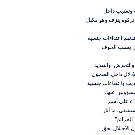
وتعذيب داخل
وتركوه ينزف وهو مكبل
هدتهم اعتداءات جنسية
على بسبب الخوف
التحرش، والتهديد
لإذلال داخل السجون.
ذيب واعتداءات جنسية
سؤولين عنها.
داء على أسير
شفى، ما أثار
لجرائم”.
 الاحتلال بحق