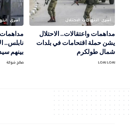
أسرى
انتهاكات الاحتلال
أسرى
انته
مداهمات واعتقالات.. الاحتلال
مداهمات و
يشن حملة اقتحامات في بلدات
شمال طولكرم
بينهم سيد
LOAI LOAI
صالح شوكة