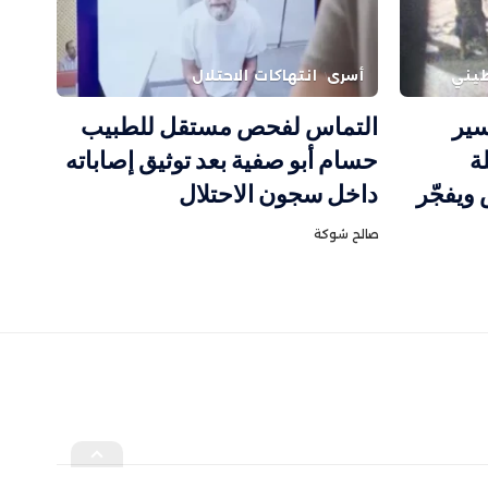
يني
أسرى
انتهاكات الاحتلال
سير
التماس لفحص مستقل للطبيب
ة
حسام أبو صفية بعد توثيق إصاباته
ويفجّر
داخل سجون الاحتلال
صالح شوكة