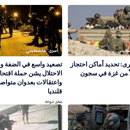
طيني
أسرى
فلسطيني
رى: تحديد أماكن احتجاز
تصعيد واسع في الضفة و
لاً من غزة في سجون
الاحتلال يشن حملة اقتح
واعتقالات بعدوان متواص
قلنديا
صالح شوكة