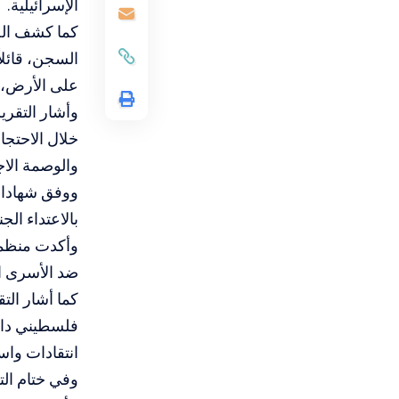
الإسرائيلية.
كما كشف الص
السجن، قائلا
على الأرض، 
وأشار التقري
خلال الاحتجا
والوصمة الاج
ووفق شهادات
بالاعتداء ال
وأكدت منظما
ضد الأسرى ال
كما أشار الت
فلسطيني داخ
انتقادات واس
وفي ختام الت