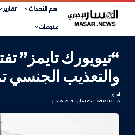
اهم الأحداث
تقارير
منوعات
“نيويورك تايمز” تف
والتعذيب الجنسي ت
أسرى
LAST UPDATED: 13 مايو، 2026 5:39 م