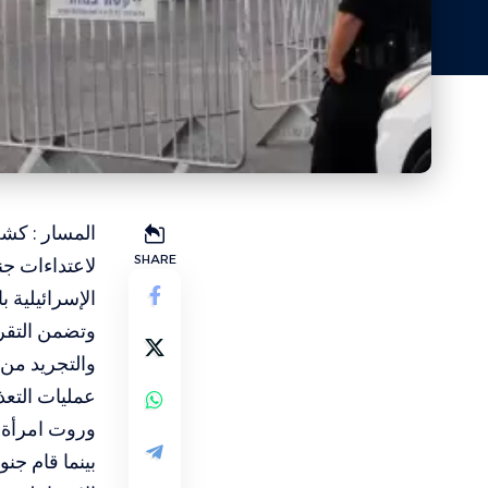
المسار : كش
SHARE
لاعتداءات ج
الإسرائيلية ب
وتضمن التقر
والتجريد من 
عمليات التعذ
وروت امرأة ف
بينما قام جن