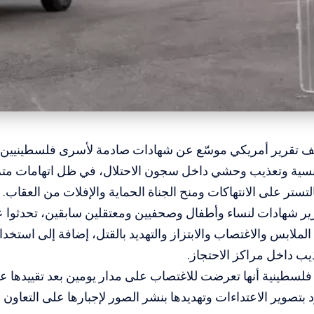
ف تقرير أمريكي موسّع عن شهادات صادمة لأسرى فلسطينيين 
نسية وتعذيب وحشي داخل سجون الاحتلال، في ظل اتهامات مت
التستر على الانتهاكات ومنح الجناة الحماية والإفلات من العقاب.
ير شهادات لنساء وأطفال وصحفيين ومعتقلين سابقين، تحدثوا
الملابس والاغتصاب والابتزاز والتهديد بالقتل، إضافة إلى است
يب داخل مراكز الاحتجاز.
لسطينية أنها تعرضت للاغتصاب على مدار يومين بعد تقييدها عار
ود بتصوير الاعتداءات وتهديدها بنشر الصور لإجبارها على التعاون