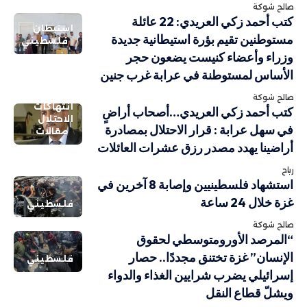
صالح شوكة
كتب أحمد زكي العريدي: 22 عائلة
استيطان
مستوطنين تقيم بؤرة استيطانية جديدة
فلسطيني
وزراء وأعضاء كنيست يضعون حجر
الأساس لمستوطنة في عرابة غرب جنين
صالح شوكة
انتهاكات
كتب أحمد زكي العريدي…أصحاب أراضٍ
الاحتلال
في سهل عرابة : قرار الاحتلال بمصادرة
مقالات
أراضينا يهدد مصدر رزق عشرات العائلات
رباح
استشهاد فلسطينيين وإصابة 8 آخرين في
غزة خلال 24 ساعة
فلسطيني
صالح شوكة
“المرصد الأورومتوسطي لحقوق
الإنسان” غزة تختنق مجددًا.. حصار
فلسطيني
إسرائيلي يضرب شرايين الغذاء والدواء
ويشلّ قطاع النقل