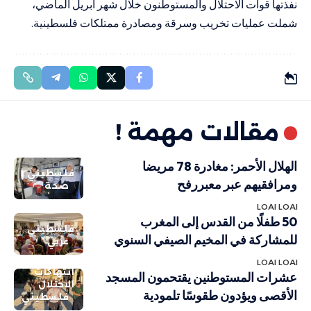
نفذتها قوات الاحتلال والمستوطنون خلال شهر أبريل الماضي،
شملت عمليات تخريب وسرقة ومصادرة ممتلكات فلسطينية.
مقالات مهمة !
الهلال الأحمر: مغادرة 78 مريضا
فلسطيني
ومرافقيهم عبر معبررفح
صحة
LOAI LOAI
50 طفلًا من القدس إلى المغرب
فلسطيني
للمشاركة في المخيم الصيفي السنوي
عربي
LOAI LOAI
انتهاكات
عشرات المستوطنين يقتحمون المسجد
الاحتلال
الأقصى ويؤدون طقوسًا تلمودية
فلسطيني