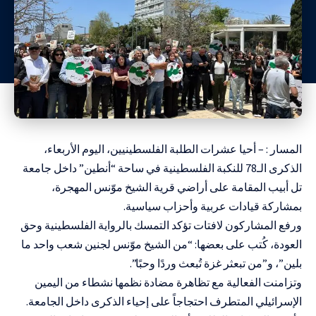
المسار : – أحيا عشرات الطلبة الفلسطينيين، اليوم الأربعاء،
الذكرى الـ78 للنكبة الفلسطينية في ساحة “أنطين” داخل جامعة
تل أبيب المقامة على أراضي قرية الشيخ موّنس المهجرة،
بمشاركة قيادات عربية وأحزاب سياسية.
ورفع المشاركون لافتات تؤكد التمسك بالرواية الفلسطينية وحق
العودة، كُتب على بعضها: “من الشيخ موّنس لجنين شعب واحد ما
بلين”، و”من تبعثر غزة تُبعث وردًا وحبًا”.
وتزامنت الفعالية مع تظاهرة مضادة نظمها نشطاء من اليمين
الإسرائيلي المتطرف احتجاجاً على إحياء الذكرى داخل الجامعة.