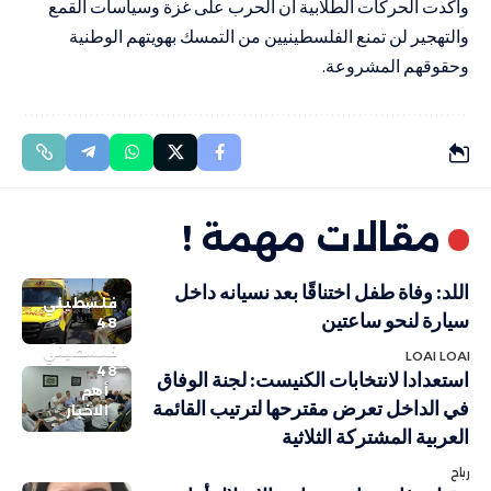
وأكدت الحركات الطلابية أن الحرب على غزة وسياسات القمع
والتهجير لن تمنع الفلسطينيين من التمسك بهويتهم الوطنية
وحقوقهم المشروعة.
مقالات مهمة !
اللد: وفاة طفل اختناقًا بعد نسيانه داخل
فلسطيني
سيارة لنحو ساعتين
48
فلسطيني
LOAI LOAI
48
استعدادا لانتخابات الكنيست: لجنة الوفاق
أهم
في الداخل تعرض مقترحها لترتيب القائمة
الاخبار
العربية المشتركة الثلاثية
رباح