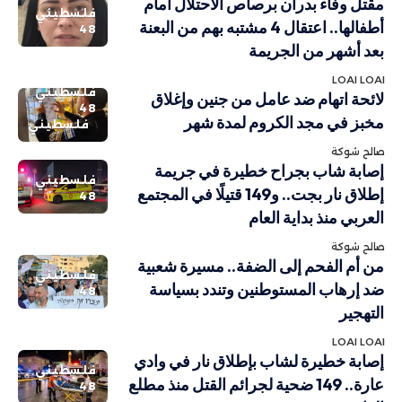
مقتل وفاء بدران برصاص الاحتلال أمام
فلسطيني
أطفالها.. اعتقال 4 مشتبه بهم من البعنة
48
بعد أشهر من الجريمة
LOAI LOAI
فلسطيني
لائحة اتهام ضد عامل من جنين وإغلاق
48
مخبز في مجد الكروم لمدة شهر
فلسطيني
صالح شوكة
إصابة شاب بجراح خطيرة في جريمة
فلسطيني
إطلاق نار بجت.. و149 قتيلًا في المجتمع
48
العربي منذ بداية العام
صالح شوكة
من أم الفحم إلى الضفة.. مسيرة شعبية
فلسطيني
ضد إرهاب المستوطنين وتندد بسياسة
48
التهجير
LOAI LOAI
إصابة خطيرة لشاب بإطلاق نار في وادي
فلسطيني
عارة.. 149 ضحية لجرائم القتل منذ مطلع
48