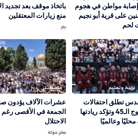
صابة مواطن في هجوم
باتخاذ موقف بعد تجديد ال
ن على قرية أبو نجيم
منع زيارات المعتقلين
 لحم
رباح
تربية وتعليم
فلسطيني
قدس تطلق احتفالات
عشرات الآلاف يؤدون صل
تخريج الفوج الـ45 وتؤكد ريادتها
الجمعة في الأقصى رغم ق
محليًا وعالميًا
الاحتلال
صالح شوكة