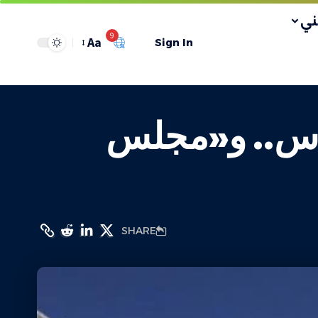
ي
9
Aa
Sign In
ماس.. و«مجلس
SHARE