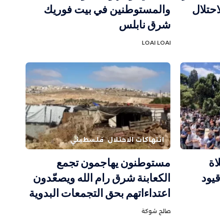
احتلال
والمستوطنين في بيت فوريك
شرق نابلس
LOAI LOAI
انتهاكات الاحتلال
فلسطيني
اة
مستوطنون يهاجمون تجمع
يود
الكعابنة شرق رام الله ويصعّدون
اعتداءاتهم بحق التجمعات البدوية
صالح شوكة