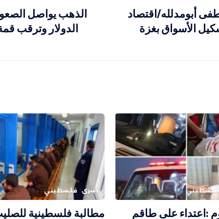
فى أبومدلله/اقتصاد
الذهب يواصل الصعود
شكيل الأسواق بغزة
الدولار وترقب قم
لسطيني
أسرى
فلسطيني
م :اعتداء على طاقم
مطالبة فلسطينية للصليب