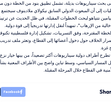
لى بحث سيناريوهات بديلة، تشمل تطبيق بنود من الخطة دون مو
ات إلى أن المبعوث الدولي السابق نيكولاي ملادينوف سيجتمع قر
نيامين نتنياهو لبحث الخطوات المقبلة، في ظل الحديث عن ترتيب
خالية من الإرهاب”، تمهيداً لنقل إدارتها تدريجياً إلى قوة دولية.
خطة المقترحة، وفق التسريبات، تشكيل إدارة فلسطينية تكنوقر
مرار الخلاف حول دخول أعضائها إلى القطاع، وتعثر ملف تدري
 غزة.
تطرح أطراف دولية سيناريوهات أكثر تصعيداً، من بينها خيار نز
المسار السياسي، وسط تباين واضح بين الأطراف المعنية بش
أمنية في القطاع خلال المرحلة المقبلة.
Shar
Facebook