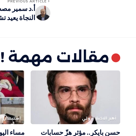
PREVIOUS ARTICLE
أ.د سمير مصط
النجاة يعيد ت
مقالات مهمة !
أهم الاخبار
دولي
استيطان
ف
حسن بايكر.. مؤثر هزّ حسابات
مساء اليو