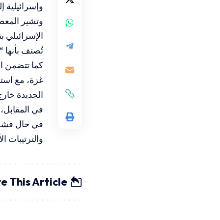
وإسرائيلية إ
وتشير المعطي
الإسرائيلي ب
تُصنف بأنها “
كما تتضمن ال
غزة، مع است
الجديدة خارج
في المقابل، 
في حال فشل 
والترتيبات ال
e This Article