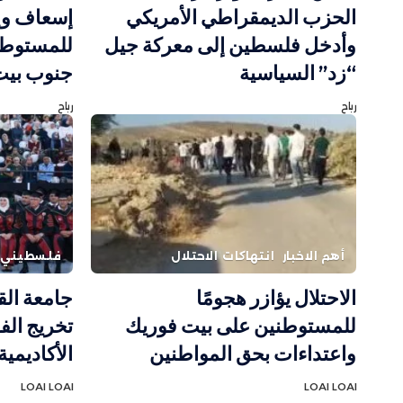
الحزب الديمقراطي الأمريكي
إسعاف وإ
وأدخل فلسطين إلى معركة جيل
للمستوطني
“زد” السياسية
جنوب بيت
رباح
رباح
أهم الاخبار
انتهاكات الاحتلال
فلسطيني
الاحتلال يؤازر هجومًا
جامعة ال
للمستوطنين على بيت فوريك
واعتداءات بحق المواطنين
الأكاديمية 
LOAI LOAI
LOAI LOAI