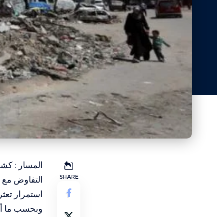
المسار : كش
SHARE
التفاوض مع 
استمرار تعثر
وبحسب ما أور