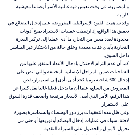
والمضاربة، في وقت تعيش فيه غالبية الأسر أوضاعا معيشية
كارثية.
وقد ساهمت القيود الإسرائيلية المفروضة على إدخال البضائع في
تعميق هذا الواقع، إذ ارتبطت عمليات الاستيراد بمنح أذونات
محدودة لعدد معين من التجار، ما أدى عمليا إلى تركيز القدرة
التجارية بأيدي فئات محددة وخلق حالة من الاحتكار غير المباشر
داخل السوق.
كما أن عدم التزام الاحتلال بإدخال الأعداد المتفق عليها من
الشاحنات ضمن المراحل الإنسانية المختلفة والتي تنص على
إدخال 600 شاحنة يوميا كحد أدنى، أدى إلى استمرار نقص
المعروض من السلع، علما أن ما يدخل فعليا غالبا يقل كثيرا عن
هذا الرقم، الأمر الذي أبقى الأسعار مرتفعة وأضعف قدرة السوق
على الاستقرار.
وفي ظل هذه التعقيدات برز دور الوسطاء والسماسرة بصورة
لافتة، سواء في عمليات إدخال البضائع أو توزيعها أو حتى في
تحويل الأموال والحصول على السيولة النقدية.