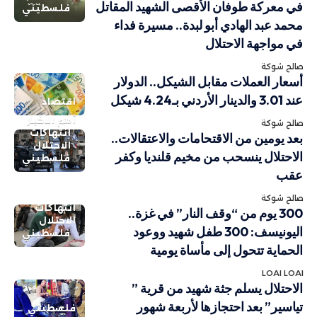
في معركة طوفان الأقصى الشهيد المقاتل
فلسطيني
محمد عبد الهادي أبو لبدة.. مسيرة فداء
في مواجهة الاحتلال
صالح شوكة
أسعار العملات مقابل الشيكل.. الدولار
عند 3.01 والدينار الأردني بـ4.24 شيكل
اقتصاد
أهم الاخبار
صالح شوكة
انتهاكات
بعد يومين من الاقتحامات والاعتقالات..
الاحتلال
الاحتلال ينسحب من مخيم قلنديا وكفر
فلسطيني
عقب
صالح شوكة
انتهاكات
300 يوم من “وقف النار” في غزة..
الاحتلال
اليونيسف: 300 طفل شهيد ووعود
فلسطيني
الحماية تتحول إلى مأساة يومية
LOAI LOAI
الاحتلال يسلم جثة شهيد من قرية ”
تياسير” بعد احتجازها لأربعة شهور
فلسطيني