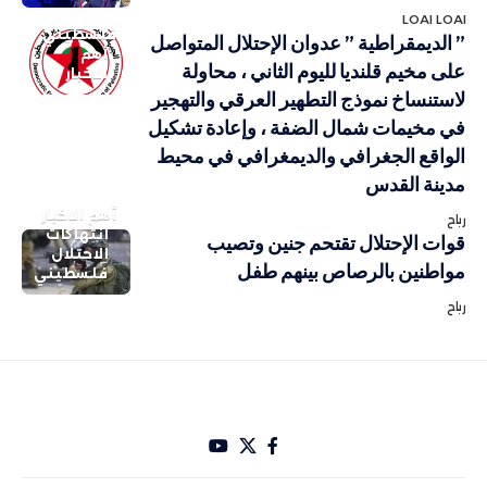
LOAI LOAI
فلسطيني
” الديمقراطية ” عدوان الإحتلال المتواصل
أهم
على مخيم قلنديا لليوم الثاني ، محاولة
الاخبار
لاستنساخ نموذج التطهير العرقي والتهجير
في مخيمات شمال الضفة ، وإعادة تشكيل
الواقع الجغرافي والديمغرافي في محيط
مدينة القدس
أهم الاخبار
رباح
انتهاكات
قوات الإحتلال تقتحم جنين وتصيب
الاحتلال
مواطنين بالرصاص بينهم طفل
فلسطيني
رباح