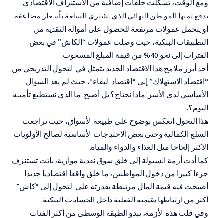
ومع الوقت، تشكلت حلقات إضافية من الاستنزاف الاقتصادي
يدفع ثمنها المواطن النهائي الذي يشتري السلعة بأسعار مضاعفة
أو يتحمل عمولات مرتفعة للحصول على أمواله النقدية من
التطبيقات البنكية، حيث وصلت عمولات “الكاش” في بعض
الفترات إلى نحو 40% من قيمة المبلغ المسحوب.
أحد أبرز ملامح هذا الاقتصاد الجديد يتمثل في التحول التدريجي من
“اقتصاد الاستهلاك” إلى “اقتصاد البقاء”، حيث لم يعد السؤال
الأساسي لدى الأسر: ماذا نحتاج؟ بل أصبح: ما الذي نستطيع تأمينه
اليوم؟.
هذا التحول انعكس بوضوح على طبيعة الأسواق، حيث تراجعت
السلع الكمالية وحتى بعض الاحتياجات الأساسية لصالح الأولويات
الأكثر إلحاحا مثل الغذاء والدواء والمياه.
كما أدت أزمة السيولة إلى خلق سوق نقدية موازية، باتت تستنزف
جزءا كبيرا من دخول المواطنين، ما خلق واقعا اقتصاديا جديدا
أصبحت فيه قيمة المال مرتبطة بقدرته على التحول إلى “كاش”
أكثر من ارتباطها بقيمته الفعلية داخل الحسابات البنكية.
وفي قلب هذه الأزمة، تبدو الطبقة الوسطى من أكثر الفئات