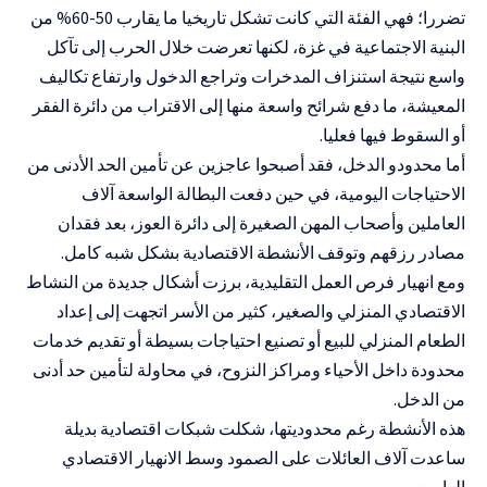
تضررا؛ فهي الفئة التي كانت تشكل تاريخيا ما يقارب 50-60% من
البنية الاجتماعية في غزة، لكنها تعرضت خلال الحرب إلى تآكل
واسع نتيجة استنزاف المدخرات وتراجع الدخول وارتفاع تكاليف
المعيشة، ما دفع شرائح واسعة منها إلى الاقتراب من دائرة الفقر
أو السقوط فيها فعليا.
أما محدودو الدخل، فقد أصبحوا عاجزين عن تأمين الحد الأدنى من
الاحتياجات اليومية، في حين دفعت البطالة الواسعة آلاف
العاملين وأصحاب المهن الصغيرة إلى دائرة العوز، بعد فقدان
مصادر رزقهم وتوقف الأنشطة الاقتصادية بشكل شبه كامل.
ومع انهيار فرص العمل التقليدية، برزت أشكال جديدة من النشاط
الاقتصادي المنزلي والصغير، كثير من الأسر اتجهت إلى إعداد
الطعام المنزلي للبيع أو تصنيع احتياجات بسيطة أو تقديم خدمات
محدودة داخل الأحياء ومراكز النزوح، في محاولة لتأمين حد أدنى
من الدخل.
هذه الأنشطة رغم محدوديتها، شكلت شبكات اقتصادية بديلة
ساعدت آلاف العائلات على الصمود وسط الانهيار الاقتصادي