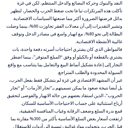
النقد والبنوك وحركة البضائع والدخل المنتظم، لكن في غزة
تآكلت هذه المرتكزات تباعا تحت ضغط الحرب والحصار، لتظهر
بدائل فرضتها الضرورة أكثر مما صنعتها السياسات الاقتصادية.
وتشير التقديرات إلى أن معدلات الفقر تجاوزت 90%، بينما وصلت
البطالة إلى نحو 80%، مع انهيار واسع في مصادر الدخل وتوقف
غالبية الأنشطة الاقتصادية.
فالمواطن الذي كان يشتري احتياجات أسرته دفعة واحدة، بات
يشتري بالقطعة أو بالكيلو أو وفق “المبلغ المتوفر”، بينما اضطر
التجار إلى إعادة تشكيل أنماط البيع والتعامل بما يتناسب مع واقع
السيولة المحدودة والطلب المتراجع.
غير أن المشهد الاقتصادي في غزة لم يتشكل فقط بفعل الحرب،
بل أيضا نتيجة صعود ما يمكن تسميتهم بـ”تجار الأزمات” أو “تجار
الحروب”، الذين استفاد بعضهم من حالة الانهيار والفوضى لتحقيق
أرباح استثنائية على حساب الاحتياجات الأساسية للسكان.
فمع ندرة السلع وضعف الرقابة وغياب المنافسة الحقيقية،
ارتفعت أسعار بعض السلع الأساسية بأكثر من 300% مقارنة بما
قبل الحرب، وتحولت مواد غذائية رئيسية إلى أدوات للاستغلال