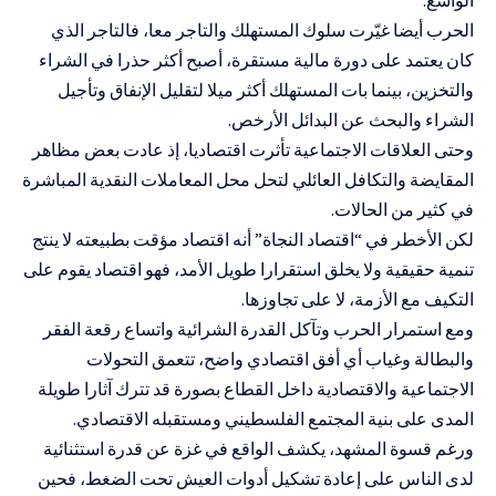
الواسع.
الحرب أيضا غيّرت سلوك المستهلك والتاجر معا، فالتاجر الذي
كان يعتمد على دورة مالية مستقرة، أصبح أكثر حذرا في الشراء
والتخزين، بينما بات المستهلك أكثر ميلا لتقليل الإنفاق وتأجيل
الشراء والبحث عن البدائل الأرخص.
وحتى العلاقات الاجتماعية تأثرت اقتصاديا، إذ عادت بعض مظاهر
المقايضة والتكافل العائلي لتحل محل المعاملات النقدية المباشرة
في كثير من الحالات.
لكن الأخطر في “اقتصاد النجاة” أنه اقتصاد مؤقت بطبيعته لا ينتج
تنمية حقيقية ولا يخلق استقرارا طويل الأمد، فهو اقتصاد يقوم على
التكيف مع الأزمة، لا على تجاوزها.
ومع استمرار الحرب وتآكل القدرة الشرائية واتساع رقعة الفقر
والبطالة وغياب أي أفق اقتصادي واضح، تتعمق التحولات
الاجتماعية والاقتصادية داخل القطاع بصورة قد تترك آثارا طويلة
المدى على بنية المجتمع الفلسطيني ومستقبله الاقتصادي.
ورغم قسوة المشهد، يكشف الواقع في غزة عن قدرة استثنائية
لدى الناس على إعادة تشكيل أدوات العيش تحت الضغط، فحين