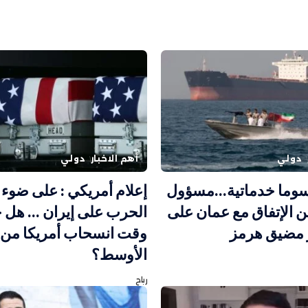
دولي
أهم الاخبار
دولي
وما خدماتية…مسؤول
إعلام أمريكي : على ضوء 
لن الإتفاق مع عمان على
الحرب على إيران … هل 
ر مضيق هرمز
وقت انسحاب أمريكا من
الأوسط؟
رباح