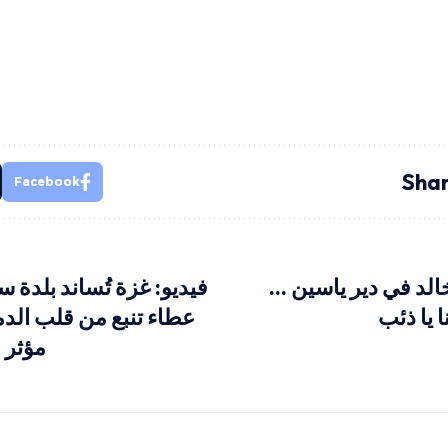
Shar
Facebook
خالد في دير ياسين …
فيديو: غزة تُساند بلدة س
يا ذئب
عطاء تنبع من قلب الد
مؤثر 