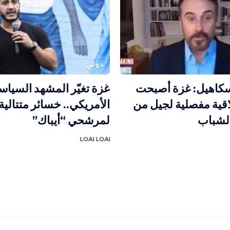
دولي
كاهيل: غزة أصبحت
غزة تغيّر المشهد السيا
قية مفصلية لجيل من
الأمريكي.. خسائر متتالية
الشباب
لمرشحي “أيباك”
LOAI LOAI