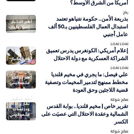
أمريكا من الشرق الأوسط؟
رباح
بذريعة الأمن.. حكومة نتنياهو تعتمد
أهم الاخبار
استبدال العمال الفلسطينيين بـ50 ألف
إسرائيليات
عامل أجنبي
LOAI LOAI
إعلام أمريكي: الكونغرس يدرس تعميق
الشراكة العسكرية مع دولة الاحتلال
أهم الاخبار
LOAI LOAI
علي فيصل: ما يجري في مخيم قلنديا
أهم الاخبار
مخطط ممنهج لتدمير المخيمات وتصفية
فلسطيني
قضية اللاجئين وحق العودة
أهم الاخبار
صالح شوكة
تقارير
تقرير خاص | مخيم قلنديا.. بوابة القدس
ودراسات
الشمالية وعقدة الاحتلال التي عصيَت على
فلسطيني
الكسر
صالح شوكة