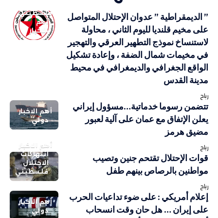
فلسطيني
” الديمقراطية ” عدوان الإحتلال المتواصل
أهم
على مخيم قلنديا لليوم الثاني ، محاولة
الاخبار
لاستنساخ نموذج التطهير العرقي والتهجير
في مخيمات شمال الضفة ، وإعادة تشكيل
الواقع الجغرافي والديمغرافي في محيط
مدينة القدس
رباح
تتضمن رسوما خدماتية…مسؤول إيراني
أهم الاخبار
يعلن الإتفاق مع عمان على آلية لعبور
دولي
مضيق هرمز
أهم الاخبار
رباح
انتهاكات
قوات الإحتلال تقتحم جنين وتصيب
الاحتلال
مواطنين بالرصاص بينهم طفل
فلسطيني
رباح
إعلام أمريكي : على ضوء تداعيات الحرب
أهم الاخبار
على إيران … هل حان وقت انسحاب
دولي