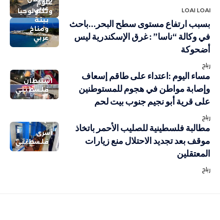
علوم
عربي
LOAI LOAI
وتكنولوجيا
بيئة
بسبب ارتفاع مستوى سطح البحر…باحث
ومناخ
في وكالة “ناسا” : غرق الإسكندرية ليس
عربي
أضحوكة
رباح
مساء اليوم :اعتداء على طاقم إسعاف
استيطان
وإصابة مواطن في هجوم للمستوطنين
فلسطيني
على قرية أبو نجيم جنوب بيت لحم
رباح
مطالبة فلسطينية للصليب الأحمر باتخاذ
أسرى
موقف بعد تجديد الاحتلال منع زيارات
فلسطيني
المعتقلين
رباح