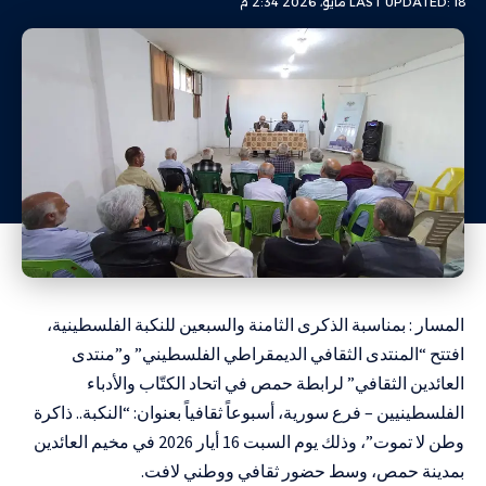
LAST UPDATED: 18 مايو، 2026 2:34 م
المسار : بمناسبة الذكرى الثامنة والسبعين للنكبة الفلسطينية،
افتتح “المنتدى الثقافي الديمقراطي الفلسطيني” و”منتدى
العائدين الثقافي” لرابطة حمص في اتحاد الكتّاب والأدباء
الفلسطينيين – فرع سورية، أسبوعاً ثقافياً بعنوان: “النكبة.. ذاكرة
وطن لا تموت”، وذلك يوم السبت 16 أيار 2026 في مخيم العائدين
بمدينة حمص، وسط حضور ثقافي ووطني لافت.