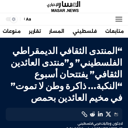
Aa
متابعات
فلسطيني
المسار
تقارير
منوعات
“المنتدى الثقافي الديمقراطي
الفلسطيني” و”منتدى العائدين
الثقافي” يفتتحان أسبوع
“النكبة… ذاكرة وطن لا تموت”
في مخيم العائدين بحمص
لاجئون وجاليات
عربي
فلسطيني