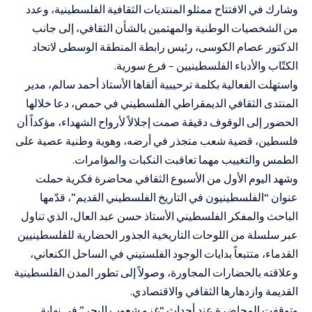
وشارك في الافتتاح ممثلو المنتديات الثقافية الفلسطينية، وعدد
من الشخصيات الوطنية والمهتمين بالشأن الثقافي، إلى جانب
الدكتور عصام الكوسى، رئيس رابطة المنطقة الوسطى لاتحاد
الكتّاب والأدباء الفلسطينيين – فرع سورية.
واستهلت الفعالية بكلمة ترحيبية ألقاها الأستاذ أحمد سالم، مدير
المنتدى الثقافي الديمقراطي الفلسطيني في حمص، دعا خلالها
الحضور إلى الوقوف دقيقة صمت إجلالاً لأرواح الشهداء، مؤكداً أن
فلسطين، قضية شعب متجذر في أرضه، وهوية وطنية عصية على
الطمس والتغييب مهما تعاقبت النكبات والمؤامرات.
وشهد اليوم الأول من الأسبوع الثقافي محاضرة فكرية حملت
عنوان “الفلسطينيون في التاريخ الفلسطيني القديم”، قدّمها
الباحث والمفكر الفلسطيني الأستاذ حسن عبد العال، الذي تناول
عبر سلسلة من اللوحات التاريخية الجذور الحضارية للفلسطينيين
القدماء، متتبعاً بدايات الوجود الفلستيني في الساحل الكنعاني،
وعلاقته بالحضارات المجاورة، وصولاً إلى تطور المدن الفلسطينية
القديمة وازدهارها الثقافي والاقتصادي.
وتوقفت المحاضرة عند أحداث “غزو شعوب البحر” في نهاية