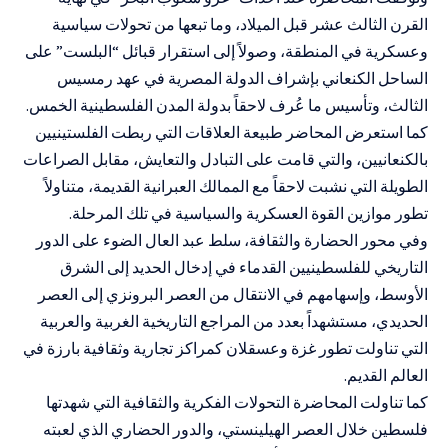
القرن الثالث عشر قبل الميلاد، وما تبعها من تحولات سياسية
وعسكرية في المنطقة، وصولاً إلى استقرار قبائل “البلست” على
الساحل الكنعاني بإشراف الدولة المصرية في عهد رمسيس
الثالث، وتأسيس ما عُرف لاحقاً بدولة المدن الفلسطينية الخمس.
كما استعرض المحاضر طبيعة العلاقات التي ربطت الفلستينيين
بالكنعانيين، والتي قامت على التبادل والتعايش، مقابل الصراعات
الطويلة التي نشبت لاحقاً مع الممالك العبرانية القديمة، متناولاً
تطور موازين القوة العسكرية والسياسية في تلك المرحلة.
وفي محور الحضارة والثقافة، سلط عبد العال الضوء على الدور
التاريخي للفلسطينيين القدماء في إدخال الحديد إلى الشرق
الأوسط، وإسهامهم في الانتقال من العصر البرونزي إلى العصر
الحديدي، مستشهداً بعدد من المراجع التاريخية الغربية والعربية
التي تناولت تطور غزة وعسقلان كمراكز تجارية وثقافية بارزة في
العالم القديم.
كما تناولت المحاضرة التحولات الفكرية والثقافية التي شهدتها
فلسطين خلال العصر الهيلينستي، والدور الحضاري الذي لعبته