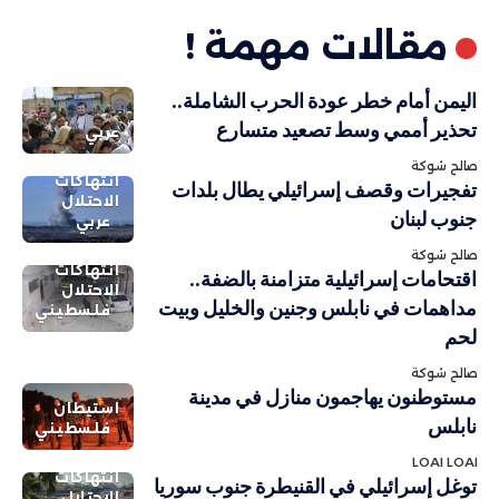
مقالات مهمة !
اليمن أمام خطر عودة الحرب الشاملة..
تحذير أممي وسط تصعيد متسارع
عربي
صالح شوكة
انتهاكات
تفجيرات وقصف إسرائيلي يطال بلدات
الاحتلال
جنوب لبنان
عربي
صالح شوكة
انتهاكات
اقتحامات إسرائيلية متزامنة بالضفة..
الاحتلال
مداهمات في نابلس وجنين والخليل وبيت
فلسطيني
لحم
صالح شوكة
مستوطنون يهاجمون منازل في مدينة
استيطان
نابلس
فلسطيني
LOAI LOAI
انتهاكات
توغل إسرائيلي في القنيطرة جنوب سوريا
الاحتلال