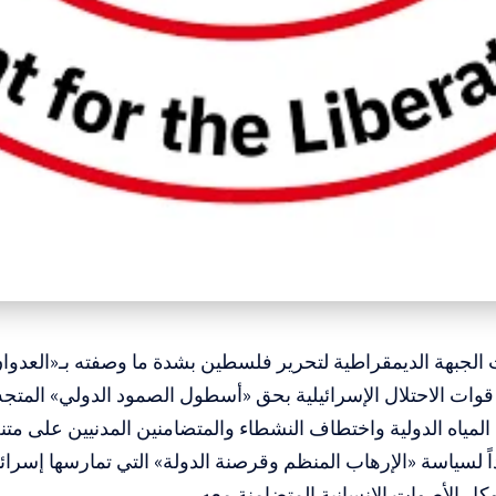
 الجبهة الديمقراطية لتحرير فلسطين بشدة ما وصفته بـ«العدوا
 قوات الاحتلال الإسرائيلية بحق «أسطول الصمود الدولي» المتجه
لمياه الدولية واختطاف النشطاء والمتضامنين المدنيين على متن
داً لسياسة «الإرهاب المنظم وقرصنة الدولة» التي تمارسها إسر
ل الأصوات الإنسانية المتضامنة معه.