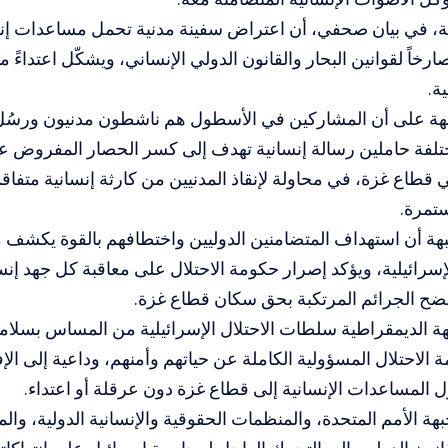
ة، في بيان صحفي، أن اعتراض سفينة مدنية تحمل مساعدات إن
 صارخاً لقوانين البحار والقانون الدولي الإنساني، ويشكّل اعتداءً 
ة.
ة على أن المشاركين في الأسطول هم ناشطون مدنيون ورسُل
تلفة حاملين رسالة إنسانية تهدف إلى كسر الحصار المفروض عل
طاع غزة، في محاولة لإنقاذ المدنيين من كارثة إنسانية متفاق
تمرة.
ة أن استهداف المتضامنين الدوليين واختطافهم بالقوة يكشف مجد
سرائيلية، ويؤكد إصرار حكومة الاحتلال على معاقبة كل جهد إنس
فضح الجرائم المرتكبة بحق سكان قطاع غزة.
ة الديمقراطية سلطات الاحتلال الإسرائيلية من المساس بسلام
 الاحتلال المسؤولية الكاملة عن حياتهم وأمنهم، وداعية إلى الإ
المساعدات الإنسانية إلى قطاع غزة دون عرقلة أو اعتداء.
هة الأمم المتحدة، والمنظمات الحقوقية والإنسانية الدولية، والم