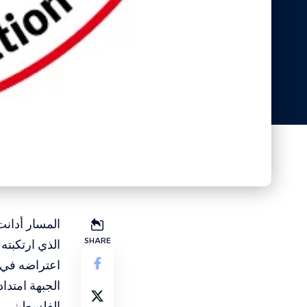
المسار أدانت
SHARE
الذي ارتكبته
اعتراضه في ا
الجبهة امتدا
الفلسطيني وك