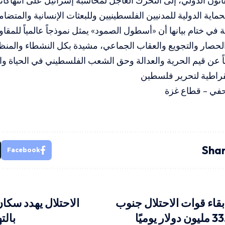
انون الدولي، إلى التحرك العاجل لمحاسبة إسرائيل على انتهاكاته
ماية الدولية للمدنيين الفلسطينيين وللبعثات الإنسانية والمتضامن
في ختام بيانها أن «أسطول الصمود» يمثل نموذجاً عالمياً للمقاوم
لحصار والتجويع والعقاب الجماعي، مشيدة بكل النشطاء والمنظ
اً عن قيم الحرية والعدالة وحق الشعب الفلسطيني في الحياة وا
مقراطية لتحرير فلسطين
في – قطاع غزة
Shar
Facebook
 بقاء قوات الاحتلال جنوب
الاحتلال يهدد سكان
بالت