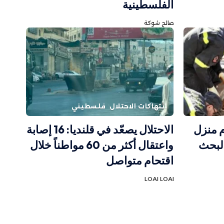
الفلسطينية
صالح شوكة
انتهاكات الاحتلال
فلسطيني
ركام منزل
الاحتلال يصعّد في قلنديا: 16 إصابة
البحث
واعتقال أكثر من 60 مواطناً خلال
اقتحام متواصل
LOAI LOAI