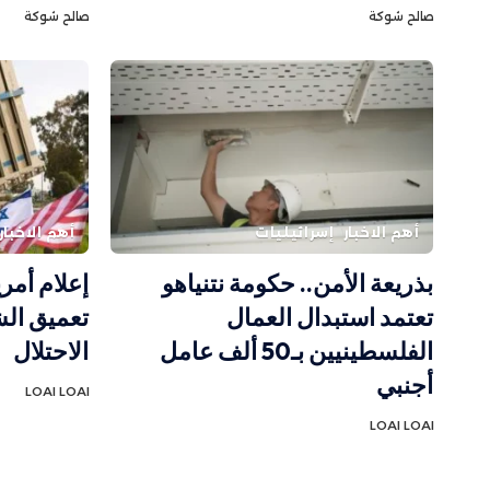
صالح شوكة
صالح شوكة
أهم الاخبار
إسرائيليات
أهم الاخبار
بذريعة الأمن.. حكومة نتنياهو
إعلام أم
تعتمد استبدال العمال
تعميق الش
الفلسطينيين بـ50 ألف عامل
الاحتلال
أجنبي
LOAI LOAI
LOAI LOAI