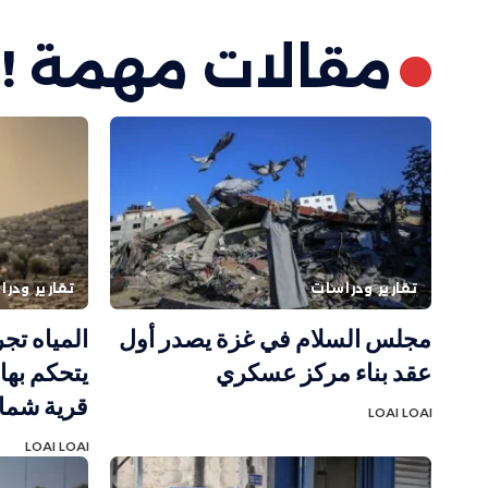
مقالات مهمة !
تقارير ودراسات
تقارير ودر
مجلس السلام في غزة يصدر أول
المياه تج
عقد بناء مركز عسكري
قرية شما
LOAI LOAI
LOAI LOAI