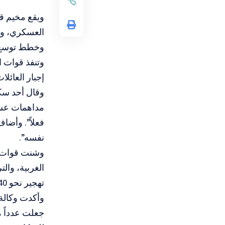
ويقع مخيم قل
العسكري، وهي
وخطط توسع 
وتنفذ قوات ا
إجبار العائلا
مداهمات عسكر
فعلاً”. وأض
نفسه”.
الغربية، وا
تهجير نحو 40 ألف فلسطيني خلال أسابيع قليلة.
وأكدت وكالة 
جعلت عدداً 