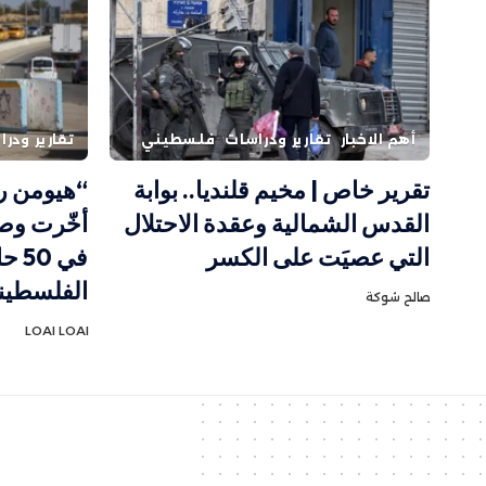
أهم الاخبار
تقارير ودراسات
فلسطيني
تقارير ودر
تقرير خاص | مخيم قلنديا.. بوابة
“هيومن ر
القدس الشمالية وعقدة الاحتلال
أخّرت وص
التي عصيَت على الكسر
في 
الفلسطين
صالح شوكة
LOAI LOAI