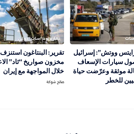
اسات
تقارير ودراسات
دولي
ايتس ووتش”: إسرائيل
ول سيارات الإسعاف
مخزون صواريخ “ثاد” الا
50 حالة موثقة وعرّضت حياة
خلال المواجهة مع إيران
يين للخطر
صالح شوكة