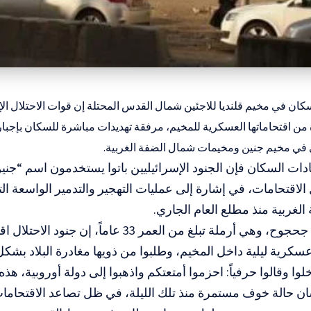
سكان في مخيم قلنديا للاجئين شمال القدس
المحتلة إن قوات الاحتلال ا
ة من اقتحاماتها العسكرية للمخيم، مرفقة تهديدات مباشرة للسكان بإجب
 في مخيم جنين ومخيمات شمال الضفة الغربية.
 السكان فإن الجنود الإسرائيليين باتوا يستخدمون اسم “جنين
لاقتحامات، في إشارة إلى عمليات التهجير والتدمير الواسعة ال
لغربية منذ مطلع العام الجاري.
وقالت إيمان جحجوح، وهي أرملة تبلغ من العمر 33 عاماً،
سكرية ليلية داخل المخيم، وطلبوا من ذويها مغادرة البلاد بشكل
ا وقالوا حرفياً: احزموا أمتعتكم واذهبوا إلى دولة أوروبية، هذه
شان حالة خوف مستمرة منذ تلك الليلة، في ظل تصاعد الاقتحامات