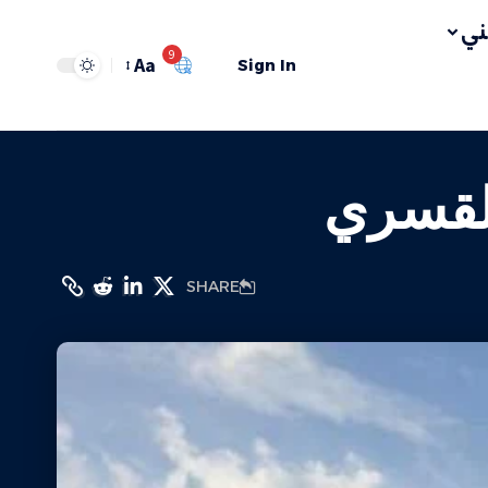
ي
9
Aa
Sign In
القسري
SHARE