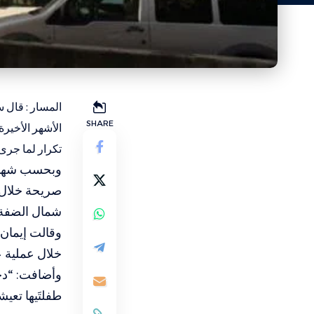
المسار : قال 
SHARE
الأشهر الأخير
تكرار لما جرى
وبحسب شهادات
صريحة خلال ا
شمال الضفة ا
خلال عملية ع
وأضافت: “دخلو
طفلتَيها تعي