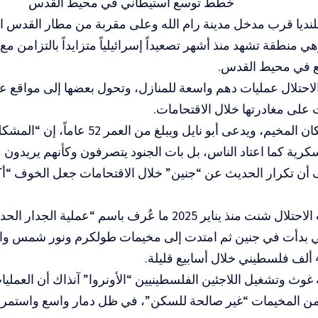
خطط توسع استيطاني في محيط القدس
نديا قرب مدخل مدينة رام الله وعلى مقربة من مطار القدس الق
 منطقة تشهد منذ أشهر تصعيداً إسرائيلياً متزايداً بالتزامن مع
في محيط القدس.
لاحتلال عمليات دهم واسعة للمنازل، وتحول بعضها إلى مواقع 
ت على مغادرتها خلال الاقتحامات.
وقال أحد سكان المخيم، ويدعى أبو نايل ويبلغ من ا
ية كما اعتاد الناس، بل بات الجنود يتصرفون وكأنهم يريدون 
اف أن تكرار الحديث عن “جنين” خلال الاقتحامات جعل الخوف “
وشنت قوات الاحتلال شنت منذ يناير 2025 ما عُرف باسم “ع
لتي بدأت في جنين ثم امتدت إلى مخيمات طولكرم ونور شمس و
غوث وتشغيل اللاجئين الفلسطينيين “الأونروا” آنذاك أن العمليات
من المخيمات “غير صالحة للسكن”، في ظل دمار واسع واستمرا