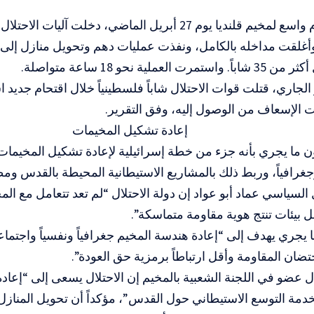
وخلال اقتحام واسع لمخيم قلنديا يوم 27 أبريل الماضي، دخلت آ
وأغلقت مداخله بالكامل، ونفذت عمليات دهم وتحويل منازل إلى
العملية نحو 18 ساعة متواصلة.
 الإسعاف من الوصول إليه، وفق التقرير.
إعادة تشكيل المخيمات
ما يجري بأنه جزء من خطة إسرائيلية لإعادة تشكيل المخيمات
وجغرافياً، وربط ذلك بالمشاريع الاستيطانية المحيطة بالقدس ومطا
لسياسي عماد أبو عواد إن دولة الاحتلال “لم تعد تتعامل مع المخي
ل بيئات تنتج هوية مقاومة متماسكة”.
يجري يهدف إلى “إعادة هندسة المخيم جغرافياً ونفسياً واجتماع
ضان المقاومة وأقل ارتباطاً برمزية حق العودة”.
ل عضو في اللجنة الشعبية بالمخيم إن الاحتلال يسعى إلى “إعاد
لخدمة التوسع الاستيطاني حول القدس”، مؤكداً أن تحويل المناز