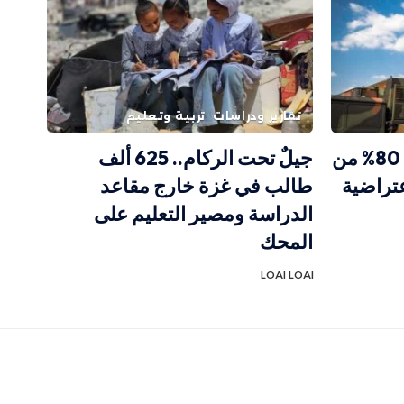
تقارير ودراسات
تربية وتعليم
تقرير: البنتاغون استنزف 80% من
جيلٌ تحت الركام.. 625 ألف
عتراضية
طالب في غزة خارج مقاعد
الدراسة ومصير التعليم على
المحك
LOAI LOAI