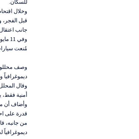
للسكان.
قبل الفجر، 
جانب اعتقال أكثر من 35 شاباً. واستمرت 
مُنعت سيارات
وصف محللون 
ديموغرافياً 
وقال المحلل ا
أمنية فقط، ب
وأضاف أن ما 
قدرة على احت
من جانبه، قا
ديموغرافياً 