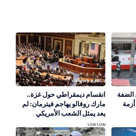
تقارير ودراسات
 الضفة
انقسام ديمقراطي حول غزة..
أزمة
مارك روفالو يهاجم فيترمان: لم
يعد يمثل الشعب الأمريكي
LOAI LOAI