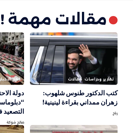
مقالات مهمة !
تقارير ودراسات
مقالات
أهم الاخبار
كتب الدكتور طنوس شلهوب:
دولة الاح
زهران ممداني بقراءة لينينية!
“دبلوماسي
التصعيد ف
رباح
صالح شوكة