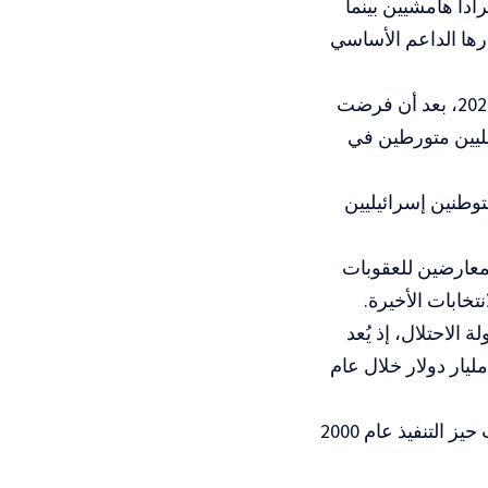
اً هامشيين بينما
رها الداعم الأساسي
وتعود آخر محاولة أوروبية جدية لفرض عقوبات على المستوطنين إلى يوليو 2024، بعد أن فرضت
يليين متورطين في
وطنين إسرائيليين
لمعارضين للعقوبات
تخابات الأخيرة.
الاحتلال، إذ يُعد
تحاد الأوروبي الشريك التجاري الأكبر لتل أبيب بحجم تبادل تجاري بلغ 42.6 مليار دولار خلال عام
وترتكز هذه العلاقات على “اتفاقية الشراكة” الموقعة عام 1995، والتي دخلت حيز التنفيذ عام 2000