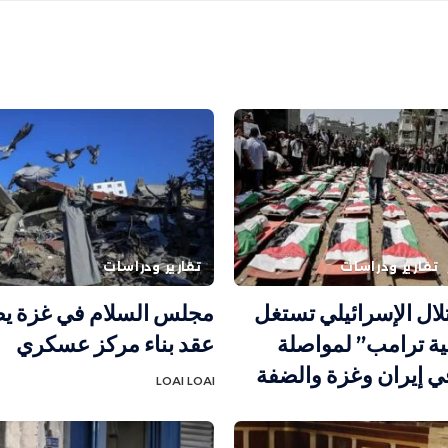
تقارير ودراسات
تقارير ودراسات
تلال الإسرائيلي تستغل
مجلس السلام في غزة يص
ة ترامب” لمواصلة
عقد بناء مركز عسكري
ي إيران وغزة والضفة
LOAI LOAI