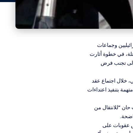
ائيليين وجماعات
لة، في خطوة أثارت
ف إلى تجنب فرض
عضاء الـ27 في الاتحاد الأوروبي، خلال اجتماع عقد
مة بتنفيذ اعتداءات
 حان “للانتقال من
اضحة.
رض عقوبات على