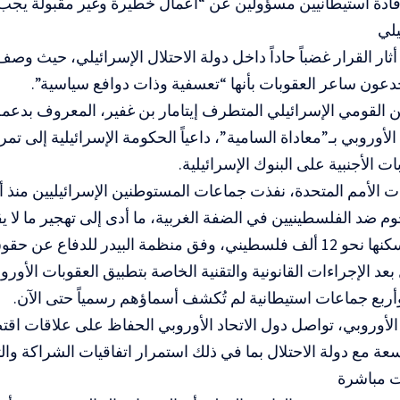
دة استيطانيين مسؤولين عن “أعمال خطيرة وغير مقبولة يجب أ
لي
ثار القرار غضباً حاداً داخل دولة الاحتلال الإسرائيلي، حيث وصف
دعون ساعر العقوبات بأنها “تعسفية وذات دوافع سياسية”.
من القومي الإسرائيلي المتطرف إيتامار بن غفير، المعروف بدعمه
 الأوروبي بـ”معاداة السامية”، داعياً الحكومة الإسرائيلية إلى ت
ت الأجنبية على البنوك الإسرائيلية.
ظمة البيدر للدفاع عن حقوق البدو.
عد الإجراءات القانونية والتقنية الخاصة بتطبيق العقوبات الأورو
ربع جماعات استيطانية لم تُكشف أسماؤهم رسمياً حتى الآن.
الأوروبي، تواصل دول الاتحاد الأوروبي الحفاظ على علاقات اق
سعة مع دولة الاحتلال بما في ذلك استمرار اتفاقيات الشراكة والت
 مباشرة