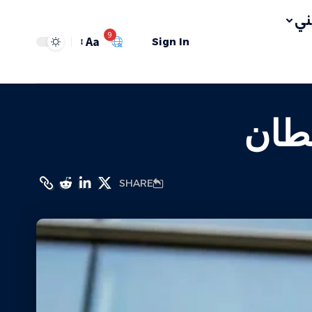
ي
9
Aa
Sign In
يطان
SHARE