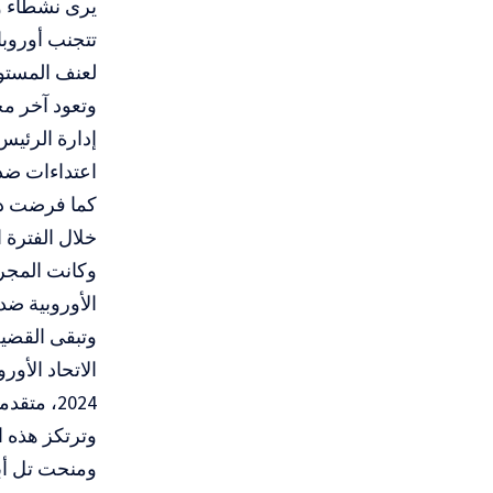
يرى نشطاء وم
تتجنب أوروبا
لعنف المستو
إدارة الرئيس
اعتداءات ضد 
كما فرضت دول
خلال الفترة ا
وكانت المجر،
الأوروبية ضد
وتبقى القضية 
2024، متقدماً على الولايات المتحدة والصين.
ومنحت تل أبي