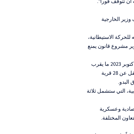
ن تتوقف فوراً”.
 وزير الخارجية
 للحركة الاستيطانية،
مرير مشروع قانون يمنع
وبحسب بيانات الأمم المتحدة، نفذت جماعات المستوطنين الإسرائيليين منذ أكتوبر 2023 ما يقرب
من 3000 هجوم ضد الفلسطينيين في الضفة الغربية، ما أدى إلى تهجير ما لا يقل عن 28 قرية
بية، التي ستشمل ثلاثة
تصادية وعسكرية
عاون المختلفة.