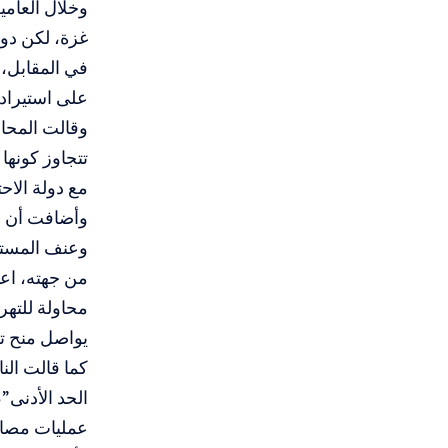
وخلال العامي
غزة، لكن دول
في المقابل، ف
على استيراد 
وقالت المحام
تتجاوز كونها
مع دولة الاحت
وأضافت أن ف
وعنف المستو
من جهته، اعت
محاولة للتهر
يواصل منح تل
كما قالت الن
الحد الأدنى”
عمليات مصاد