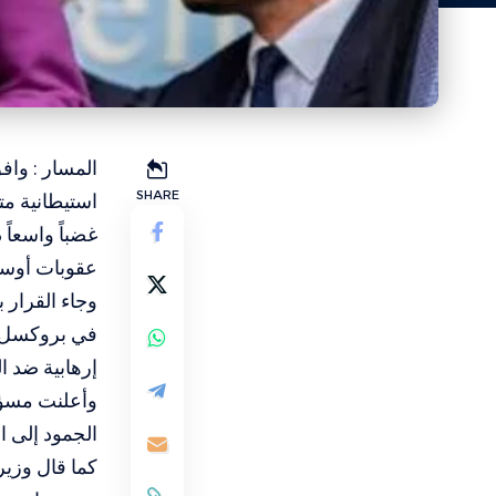
المسار : واف
SHARE
استيطانية م
غضباً واسعاً 
عقوبات أوسع 
في بروكسل، 
إرهابية ضد ا
وأعلنت مسؤول
الجمود إلى ا
كما قال وزير