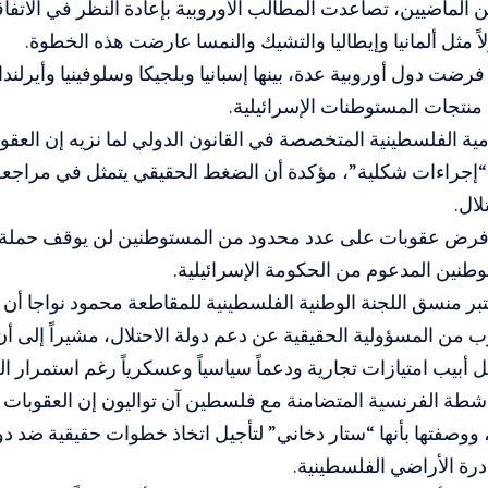
ن الماضيين، تصاعدت المطالب الأوروبية بإعادة النظر في الات
اً مثل ألمانيا وإيطاليا والتشيك والنمسا عارضت هذه الخطوة.
رضت دول أوروبية عدة، بينها إسبانيا وبلجيكا وسلوفينيا وأيرلندا 
منتجات المستوطنات الإسرائيلية.
ية الفلسطينية المتخصصة في القانون الدولي لما نزيه إن العقوبات
 “إجراءات شكلية”، مؤكدة أن الضغط الحقيقي يتمثل في مراجعة ا
لال.
رض عقوبات على عدد محدود من المستوطنين لن يوقف حملة ت
طنين المدعوم من الحكومة الإسرائيلية.
بر منسق اللجنة الوطنية الفلسطينية للمقاطعة محمود نواجا أن ا
ب من المسؤولية الحقيقية عن دعم دولة الاحتلال، مشيراً إلى أن 
 أبيب امتيازات تجارية ودعماً سياسياً وعسكرياً رغم استمرار ا
اشطة الفرنسية المتضامنة مع فلسطين آن تواليون إن العقوبات ت
، ووصفتها بأنها “ستار دخاني” لتأجيل اتخاذ خطوات حقيقية ضد دول
رة الأراضي الفلسطينية.