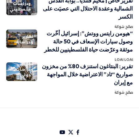
تقرير خاص | مخيم قلنديا.. بوابة القدس
ودراسات
الشمالية وعقدة الاحتلال التي عصيَت على
فلسطيني
الكسر
صالح شوكة
“هيومن رايتس ووتش”: إسرائيل أخّرت
تقارير
وصول سيارات الإسعاف في 50 حالة
ودراسات
موثقة وعرّضت حياة الفلسطينيين للخطر
LOAI LOAI
تقارير
تقرير: البنتاغون استنزف 80% من مخزون
ودراسات
صواريخ “ثاد” الاعتراضية خلال المواجهة
دولي
مع إيران
صالح شوكة