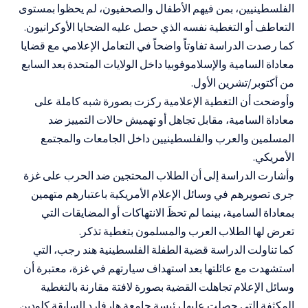
الفلسطينيين، بمن فيهم الأطفال والصحفيون، لم يحظوا بمستوى
التعاطف أو التغطية نفسه الذي حصل عليه الضحايا الأوكرانيون.
كما رصدت الدراسة تفاوتاً واضحاً في التعامل الإعلامي مع قضايا
معاداة السامية والإسلاموفوبيا داخل الولايات المتحدة بعد السابع
من أكتوبر/تشرين الأول.
وأوضحت أن التغطية الإعلامية ركزت بصورة شبه كاملة على
معاداة السامية، مقابل تجاهل أو تهميش حالات التمييز ضد
المسلمين والعرب والفلسطينيين داخل الجامعات والمجتمع
الأمريكي.
وأشارت الدراسة إلى أن الطلاب المحتجين ضد الحرب على غزة
جرى تصويرهم في وسائل الإعلام الأمريكية باعتبارهم متهمين
بمعاداة السامية، بينما لم تحظَ الانتهاكات أو المضايقات التي
تعرض لها الطلاب العرب والمسلمون بتغطية تذكر.
كما تناولت الدراسة قضية الطفلة الفلسطينية هند رجب، التي
استشهدت مع عائلتها بعد استهداف سيارتهم في غزة، معتبرة أن
وسائل الإعلام تجاهلت القضية بصورة لافتة مقارنة بالتغطية
المكثفة التي حصلت عليها رئيسة جامعة هارفارد السابقة كلودين