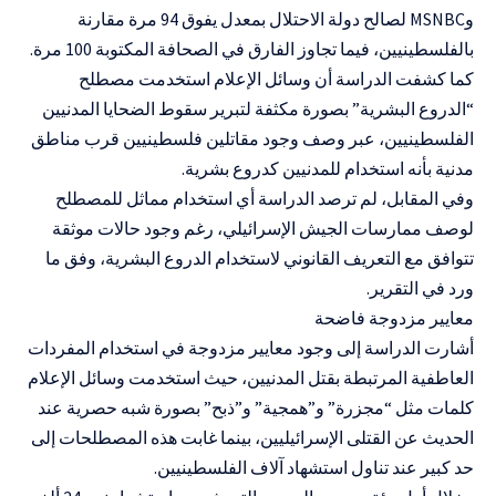
وMSNBC لصالح دولة الاحتلال بمعدل يفوق 94 مرة مقارنة
بالفلسطينيين، فيما تجاوز الفارق في الصحافة المكتوبة 100 مرة.
كما كشفت الدراسة أن وسائل الإعلام استخدمت مصطلح
“الدروع البشرية” بصورة مكثفة لتبرير سقوط الضحايا المدنيين
الفلسطينيين، عبر وصف وجود مقاتلين فلسطينيين قرب مناطق
مدنية بأنه استخدام للمدنيين كدروع بشرية.
وفي المقابل، لم ترصد الدراسة أي استخدام مماثل للمصطلح
لوصف ممارسات الجيش الإسرائيلي، رغم وجود حالات موثقة
تتوافق مع التعريف القانوني لاستخدام الدروع البشرية، وفق ما
ورد في التقرير.
معايير مزدوجة فاضحة
أشارت الدراسة إلى وجود معايير مزدوجة في استخدام المفردات
العاطفية المرتبطة بقتل المدنيين، حيث استخدمت وسائل الإعلام
كلمات مثل “مجزرة” و”همجية” و”ذبح” بصورة شبه حصرية عند
الحديث عن القتلى الإسرائيليين، بينما غابت هذه المصطلحات إلى
حد كبير عند تناول استشهاد آلاف الفلسطينيين.