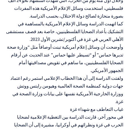
وخلال أول مئة يوم من الحرب، التي شهدت استشهاد نحو 24 ألف
فلسطيني، استخدمت وسائل الإعلام الأمريكية هذه المفردات
بصورة منحازة لصالح دولة الاحتلال، بحسب الدراسة.
كما اتهمت الدراسة وسائل الإعلام الأمريكية بالمساهمة في
التشكيك بأعداد الضحايا الفلسطينيين، خاصة بعد قصف مستشفى
الأهلي العربي في غزة في أكتوبر/تشرين الأول 2023.
وأوضحت أن وسائل إعلام أمريكية تبنت أوصافاً مثل “وزارة صحة
تديرها حماس” أو “تسيطر عليها حماس” عند الحديث عن أرقام
الضحايا الفلسطينيين، ما ساهم في تقويض مصداقيتها أمام
الجمهور الأمريكي.
ولفتت الدراسة إلى أن هذا الخطاب الإعلامي استمر رغم اعتماد
جهات دولية كمنظمة الصحة العالمية وهيومن رايتس ووتش
ووزارة الخارجية الأمريكية نفسها على بيانات وزارة الصحة في
غزة.
غياب التعاطف مع شهداء غزة
في محور آخر، قارنت الدراسة بين التغطية الإعلامية لضحايا
الحرب في غزة ونظرائهم في أوكرانيا، مشيرة إلى أن الضحايا