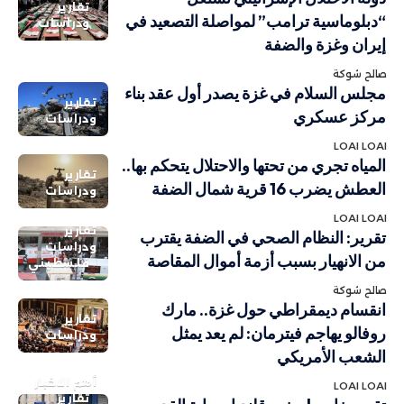
تقارير
“دبلوماسية ترامب” لمواصلة التصعيد في
ودراسات
إيران وغزة والضفة
صالح شوكة
مجلس السلام في غزة يصدر أول عقد بناء
تقارير
مركز عسكري
ودراسات
LOAI LOAI
المياه تجري من تحتها والاحتلال يتحكم بها..
تقارير
العطش يضرب 16 قرية شمال الضفة
ودراسات
LOAI LOAI
تقارير
تقرير: النظام الصحي في الضفة يقترب
ودراسات
من الانهيار بسبب أزمة أموال المقاصة
فلسطيني
صالح شوكة
انقسام ديمقراطي حول غزة.. مارك
تقارير
روفالو يهاجم فيترمان: لم يعد يمثل
ودراسات
الشعب الأمريكي
أهم الاخبار
LOAI LOAI
تقارير