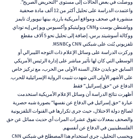
ووصلت في بعض الحالات إلى مستوى “التحريض الصريح”.
واعتمدت الدراسة على تحليل أكثر من 12 ألف مادة صحفية
منشورة في صحف ومواقع أمريكية بارزة، بينها نيويورك تايمز
وواشنطن بوست وCNN وبوليتيكو وأكسيوس ويو إس إيه توداي
ووكالة أسوشيتد برس، إضافة إلى تحليل نحو 5 آلاف مقطع
تلفزيوني بُثت على شبكتي CNN وMSNBC.
وركزت الدراسة على وسائل الإعلام ذات التوجه الليبرالي أو
الوسطي التي كان لها تأثير مباشر على إدارة الرئيس الأمريكي
السابق جو بايدن خلال السنة الأولى من الحرب، مع تركيز خاص
على الأشهر الأولى التي شهدت تثبيت الرواية الإسرائيلية للحرب.
الدفاع عن “حق إسرائيل” فقط
أظهرت نتائج الدراسة أن وسائل الإعلام الأمريكية استخدمت
عبارة “حق إسرائيل في الدفاع عن نفسها” بصورة شبه حصرية
لصالح دولة الاحتلال، حيث جرى تكرارها في القنوات التلفزيونية
والصحف بمعدلات تفوق عشرات المرات أي حديث مماثل عن حق
الفلسطينيين في الدفاع عن أنفسهم.
وبحسب التحليل، جرى استخدام هذا المصطلح في شبكتي CNN