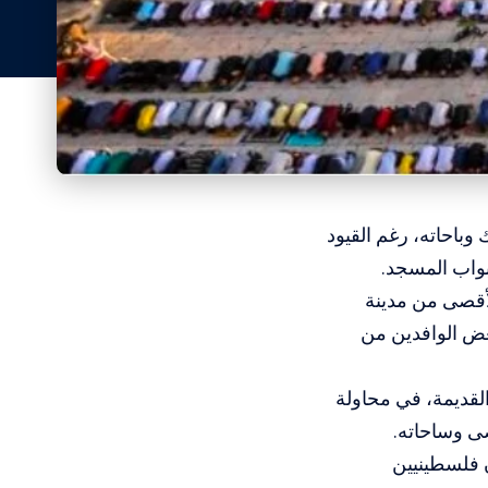
ارك وباحاته، رغم القيود
بواب المسجد.
لأقصى من مدينة
ض الوافدين من
لقديمة، في محاولة
صى وساحاته.
 فلسطينيين