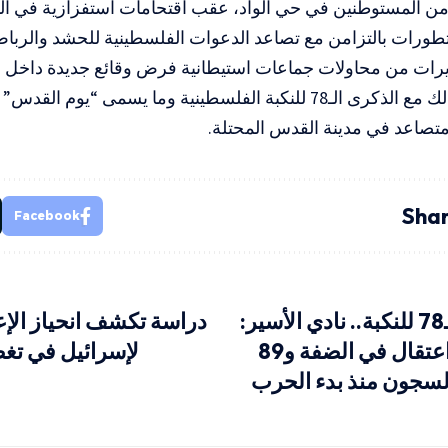
 المستوطنين في حي الواد، عقب اقتحامات استفزازية في ال
لتطورات بالتزامن مع تصاعد الدعوات الفلسطينية للحشد والرب
ات من محاولات جماعات استيطانية فرض وقائع جديدة داخل 
كما يتزامن ذلك مع الذكرى الـ78 للنكبة الفلسطينية وما يسمى “يو
متصاعد في مدينة القدس المحتلة.
Shar
Facebook
في الذكرى الـ78 للنكبة.. نادي الأسير:
دراسة تكشف انحياز الإع
23 ألف حالة اعتقال في الضفة و89
لإسرائيل في تغط
السجون منذ بدء الحرب