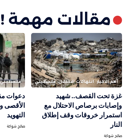
مقالات مهمة !
أهم الاخبار
انتهاكات الاحتلال
فلسطيني
فلسطيني
غزة تحت القصف.. شهيد
دعوات مق
وإصابات برصاص الاحتلال مع
الأقصى و
استمرار خروقات وقف إطلاق
التهويد
النار
صالح شوكة
صالح شوكة