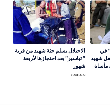
فلسطيني
” في
الاحتلال يسلم جثة شهيد من قرية
ليونيسف: 300 طفل شهيد
” تياسير” بعد احتجازها لأربعة
 مأساة
شهور
LOAI LOAI