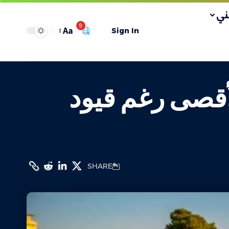
ي
9
Aa
Sign In
لأقصى رغم قيود
SHARE