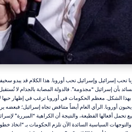
با تحب إسرائيل وإسرائيل تحب أوروبا. هذا الكلام قد يبدو سخيفا
لسائد بأن إسرائيل “مجذومة”. فالدولة المصابة بالجذام لا تُستق
 بهذا الشكل. معظم الحكومات في أوروبا ترغب في إظهار حبها 
يحبون أوروبا. الرأي العام أيضاً متناقض تجاه إسرائيل؛ فبعضه ير
يع تحمل أفعالها الفظيعة، والنتيجة أن الكراهية “المبررة” لإس
التوجهات السياسية السائدة الآن تلزم الحكومات بـ “اتخاذ خطو