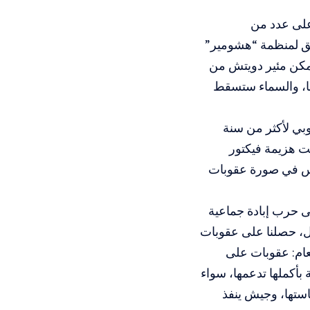
على عدد من
بق لمنظمة “هشومير”
يتمكن مئير دويتش من
ها، والسماء ستسقط
وبي لأكثر من سنة
ت هزيمة فيكتور
لنفس في صورة عقوبات
ى حرب إبادة جماعية
زل، حصلنا على عقوبات
لعام: عقوبات على
بأكملها تدعمها، سواء
استها، وجيش ينفذ