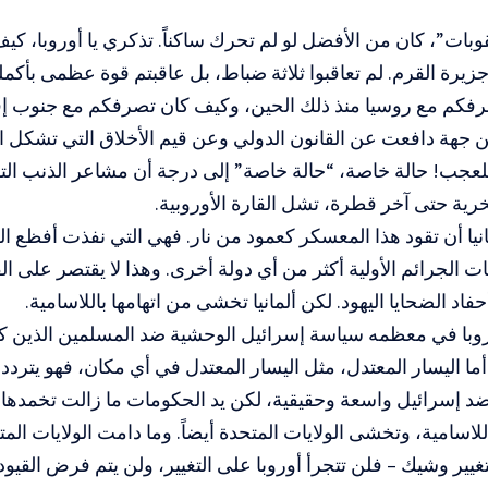
وبات”، كان من الأفضل لو لم تحرك ساكناً. تذكري يا أوروبا، ك
زيرة القرم. لم تعاقبوا ثلاثة ضباط، بل عاقبتم قوة عظمى بأكم
فكم مع روسيا منذ ذلك الحين، وكيف كان تصرفكم مع جنوب إفري
 جهة دافعت عن القانون الدولي وعن قيم الأخلاق التي تشكل ال
للعجب! حالة خاصة، “حالة خاصة” إلى درجة أن مشاعر الذنب التار
ية حتى آخر قطرة، تشل القارة الأوروبية.
نيا أن تقود هذا المعسكر كعمود من نار. فهي التي نفذت أفظع ال
 الجرائم الأولية أكثر من أي دولة أخرى. وهذا لا يقتصر على ا
فاد الضحايا اليهود. لكن ألمانيا تخشى من اتهامها باللاسامية.
روبا في معظمه سياسة إسرائيل الوحشية ضد المسلمين الذين كم
. أما اليسار المعتدل، مثل اليسار المعتدل في أي مكان، فهو يتر
د إسرائيل واسعة وحقيقية، لكن يد الحكومات ما زالت تخمدها.
للاسامية، وتخشى الولايات المتحدة أيضاً. وما دامت الولايات الم
تغيير وشيك – فلن تتجرأ أوروبا على التغيير، ولن يتم فرض القيود 