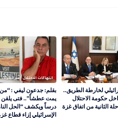
انتهاكات الاحتلال
إسرائيليات
ئيلي لخارطة الطريق..
بقلم: جدعون ليفي : “م
خل حكومة الاحتلال
يمت عطشاً”.. فتى يلقن 
لة الثانية من اتفاق غزة
درساً ويكشف “الحل النا
الإسرائيلي إزاء قطاع غزة