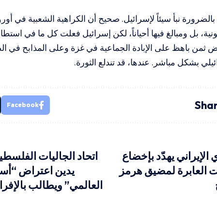
بالضرورة نبأ سيئاً لإسرائيل. صحيح أن الكراهية الشعبية في أور
ية، بل ومبالغ فيها أحياناً، لكن إسرائيل فعلت كل ما في استطاعت
رض ثمن باهظ على الإبادة الجماعية في غزة وعلى المذابح في ا
يلي بشكل مباشر. عندها، قد تندلع الثورة.
Shar
Facebook
الإيراني يهدّد بإخضاع
اتحاد الجاليات الفلسطين
نت العابرة لمضيق هرمز
يدين اعتراض “أس
العالمي” ويطالب بالإفر