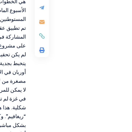
هي الخطوات الت
الأسبوع الم
المستوطنين 
تم تطبيق عقو
المشاركة في
على مشروع ا
لم يكن تحقيق
يتخبط بجدية 
أوربان في ال
مصغرة من “
لا يمكن للمر
في غزة لم تن
شكلية. هذا ه
“ريغافيم”. و
بشكل مباشر أ