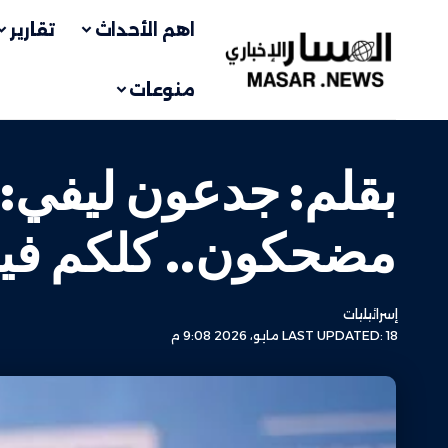
اهم الأحداث
تقارير
منوعات
بقلم: جدعون ليفي: ب
مضحكون.. كلكم فيك
إسرائيليات
LAST UPDATED: 18 مايو، 2026 9:08 م