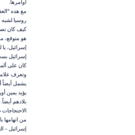
أوامرها.
مع هذه “العق
روسيا لشبه ج
كيف كان تصر
هو متوقع، من
إسرائيل، يا 
إسرائيل بسخر
كان على ألما
وتعرف علامات
يشمل أيضاً أح
يؤيد يمين أو
بلادهم أيضاً
الاحتجاجات ض
من اتهامها با
إسرائيل – ال