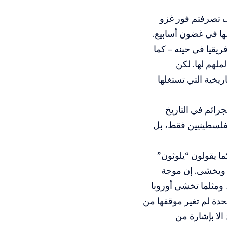
يف تصرفتم فور غزو
لها في غضون أسابيع.
قيا في حينه – كما
ملهم لها. لكن
يخية التي تستغلها
جرائم في التاريخ
لفلسطينيين فقط، بل
ا يقولون “يلوثون”
دد ويخشى. إن موجة
 ومثلما تخشى أوروبا
تحدة لم تغير موقفها من
الا بإشارة من