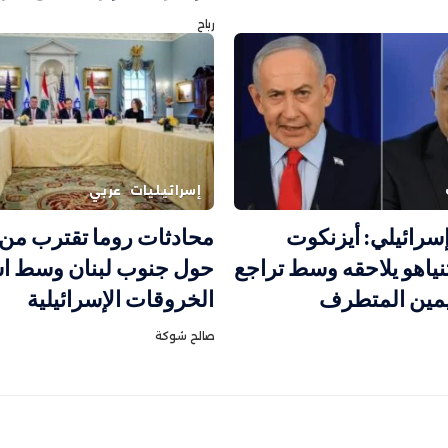
رباح
إسرائيليات
عربي
سرائيلي: أيزنكوت
محادثات روما تقترب من 
نياهو يلاحقه وسط تراجع
حول جنوب لبنان وسط اس
يمين المتطرف
الخروقات الإسرائيلية
صالح شوكة