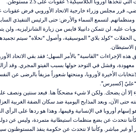
ي تتخذها أوروبا الكلاسيكية؟ عقوبات على 2.5 مستوطن.
اضي، قرر مجلس وزراء خارجية الاتحاد الأوروبي فرض عقوبات 
ومنظماتهم. لتسمع السماء والأرض: حتى الرئيس التنفيذي السا
بات عليه. لن تتمكن دانييلا فايس من زيارة الشانزليزيه، ولن 
 الحفلات “كولد بلاي” الموسيقية، وأصول “نحلاه” سيتم تجميد
لاستيطان.
 هذه الإجراءات “القاسية” بالأمر السهل؛ فقد بقي الاتحاد الأور
معهودة، وفشل في التوحد حولها بسبب الفيتو المجري. وقد أزال
انتخابات الأخيرة لأوروبا، ومنحتها شعوراً مزيفاً بالرضى عن ا
عليّ إكسبرس”.
ء إلا أن يضحك. ولكن لا شيء مضحكاً هنا. فبعد سنتين ونصف عل
ته حتى الآن، وبعد المذابح اليومية ضد سكان الضفة الغربية الع
و إسهام أوروبا في الإنسانية وقيمها، وهذا هو ردها على الرأي ا
كأننا نتحدث عن بضع منظمات استيطانية متمردة، وليس عن دولة 
و غير مباشر. وكأننا لا نتحدث عن حكومة ينفذ المستوطنون سي