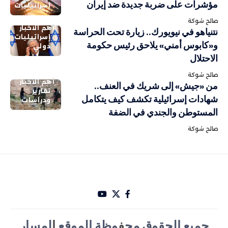
مؤشرات على ضربة جديدة ضد إيران
إسرائيليات
صالح شوكة
أهم الاخبار
نتنياهو في نيويورك.. زيارة تحت الحراسة
إسرائيليات
و«كابوس أمني» يلاحق رئيس حكومة
دولي
الاحتلال
صالح شوكة
أهم الاخبار
من «جيش» إلى شريك في العنف..
تقارير
شهادات إسرائيلية تكشف كيف يتكامل
ودراسات
المستوطن والجندي في الضفة
صالح شوكة
جميع الحقوق مح
ف
وظة الموقع
ا
لمسار