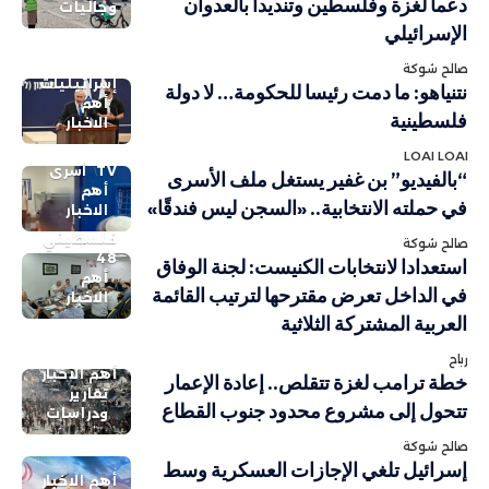
دعماً لغزة وفلسطين وتنديداً بالعدوان
وجاليات
الإسرائيلي
صالح شوكة
إسرائيليات
نتنياهو: ما دمت رئيسا للحكومة… لا دولة
أهم
فلسطينية
الاخبار
LOAI LOAI
TV
أسرى
“بالفيديو” بن غفير يستغل ملف الأسرى
أهم
في حملته الانتخابية.. «السجن ليس فندقًا»
الاخبار
فلسطيني
صالح شوكة
48
استعدادا لانتخابات الكنيست: لجنة الوفاق
أهم
في الداخل تعرض مقترحها لترتيب القائمة
الاخبار
العربية المشتركة الثلاثية
رباح
أهم الاخبار
خطة ترامب لغزة تتقلص.. إعادة الإعمار
تقارير
تتحول إلى مشروع محدود جنوب القطاع
ودراسات
صالح شوكة
إسرائيل تلغي الإجازات العسكرية وسط
أهم الاخبار