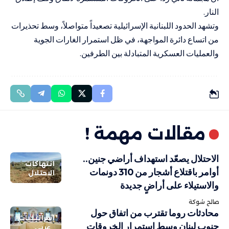
النار.
وتشهد الحدود اللبنانية الإسرائيلية تصعيداً متواصلاً، وسط تحذيرات
من اتساع دائرة المواجهة، في ظل استمرار الغارات الجوية
والعمليات العسكرية المتبادلة بين الطرفين.
مقالات مهمة !
الاحتلال يصعّد استهداف أراضي جنين..
انتهاكات
أوامر باقتلاع أشجار من 310 دونمات
الاحتلال
والاستيلاء على أراضٍ جديدة
صالح شوكة
محادثات روما تقترب من اتفاق حول
إسرائيليات
جنوب لبنان وسط استمرار الخروقات
عربي