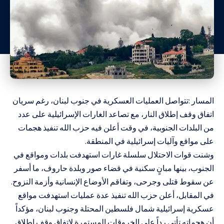
المسار :تتواصل العمليات العسكرية في جنوب لبنان، رغم سريان
اتفاق وقف إطلاق النار، مع تصاعد الغارات الإسرائيلية على عدد
من البلدات الجنوبية، في وقت أعلن فيه حزب الله تنفيذ هجمات
على مواقع وآليات إسرائيلية في المنطقة.
وشنت قوات الاحتلال سلسلة غارات استهدفت بلدات ومواقع في
الجنوب، بينها مبانٍ سكنية في قضاء صور وبلدة حاروف، ما أسفر
عن سقوط قتلى وجرحى، وتفاقم الأوضاع الإنسانية وأزمة النزوح.
في المقابل، أعلن حزب الله تنفيذ عدة عمليات استهدفت مواقع
عسكرية إسرائيلية شمال فلسطين المحتلة وجنوب لبنان، مؤكداً
أن هجماته تأتي رداً على الخروقات المستمرة لاتفاق وقف إطلاق