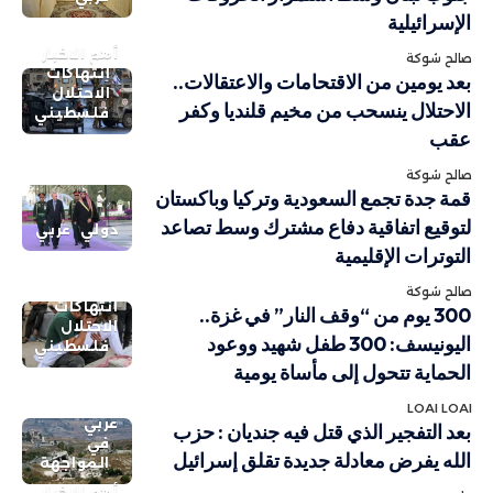
الإسرائيلية
أهم الاخبار
صالح شوكة
انتهاكات
بعد يومين من الاقتحامات والاعتقالات..
الاحتلال
الاحتلال ينسحب من مخيم قلنديا وكفر
فلسطيني
عقب
صالح شوكة
قمة جدة تجمع السعودية وتركيا وباكستان
لتوقيع اتفاقية دفاع مشترك وسط تصاعد
دولي
عربي
التوترات الإقليمية
صالح شوكة
انتهاكات
300 يوم من “وقف النار” في غزة..
الاحتلال
اليونيسف: 300 طفل شهيد ووعود
فلسطيني
الحماية تتحول إلى مأساة يومية
LOAI LOAI
عربي
بعد التفجير الذي قتل فيه جنديان : حزب
في
الله يفرض معادلة جديدة تقلق إسرائيل
المواجهة
أهم الاخبار