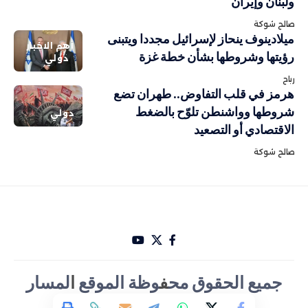
ولبنان وإيران
صالح شوكة
ميلادينوف ينحاز لإسرائيل مجددا ويتبنى
أهم الاخبار
رؤيتها وشروطها بشأن خطة غزة
دولي
رباح
هرمز في قلب التفاوض.. طهران تضع
شروطها وواشنطن تلوّح بالضغط
دولي
الاقتصادي أو التصعيد
صالح شوكة
جميع الحقوق مح
ف
وظة الموقع
ا
لمسار
الأخباري تصميم Hakam