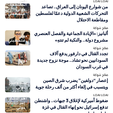
أخبار
LOAI LOAI
المقاطعة
من شوارع اليونان إلى العراق.. تصاعد
دولي
التحركات الشعبية الدولية دعمًا لفلسطين
فلسطيني
ومقاطعة الاحتلال
صالح شوكة
ألبانيز: «الإبادة الجماعية والفصل العنصري
دولي
مشروع دولة.. والنكبة لم تنتهِ»
فلسطيني
صالح شوكة
تجدد القتال في دارفور يدفع آلاف
السودانيين نحو تشاد.. موجة نزوح جديدة
دولي
في غرب السودان
صالح شوكة
إعصار “دولفين” يضرب شرق الصين
بيئة ومناخ
ويتسبب في إلغاء أكثر من ألف رحلة جوية
دولي
LOAI LOAI
أهم الاخبار
ضغوط أميركية لإغلاق 3 جبهات.. واشنطن
إسرائيليات
تدفع إسرائيل نحو إنهاء القتال في غزة
دولي